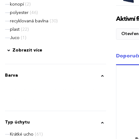
konopí
(2)
polyester
(46)
Aktivní fi
recyklovaná bavlna
(30)
plast
(22)
Otevřen
Juco
(1)
Zobrazit více
Doporuč
Barva
Typ úchytu
Krátké ucho
(61)