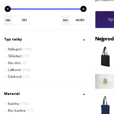
OD:
DO:
Nejprod
Typ tašky
Nákupní
(190)
Skládací
(15)
Na víno
(7)
Látkové
(250)
Dárkové
(37)
Materiál
bavlna
(104)
Bio bavlna
(17)