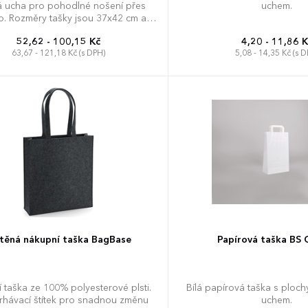
á ucha pro pohodlné nošení přes
uchem.
. Rozměry tašky jsou 37x42 cm a
ucha mají délku 65 cm.
52,62 - 100,15 Kč
4,20 - 11,86 K
63,67 - 121,18 Kč (s DPH)
5,08 - 14,35 Kč (s D
37 x 42 cm
stěná nákupní taška BagBase
Papírová taška BS
 taška ze 100% polyesterové plsti.
Bílá papírová taška s ploc
rhávací štítek pro snadnou změnu
uchem.