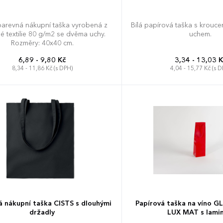
arevná nákupní taška vyrobená z
Bílá papírová taška s krouc
é textilie 80 g/m2 se dvěma uchy.
uchem.
Rozměry: 40x40 cm.
6,89 - 9,80 Kč
3,34 - 13,03 K
8,34 - 11,86 Kč (s DPH)
4,04 - 15,77 Kč (s D
á nákupní taška CISTS s dlouhými
Papírová taška na víno 
držadly
LUX MAT s lamin