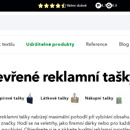
Velmi dobré
4.7
4.8
 textilu
Udržitelné produkty
Reference
Blog
vřené reklamní tašk
pírové tašky
Látkové tašky
Nákupní tašky
reklamní tašky nabízejí maximální pohodlí při vybírání obsah
t značky. Hodí se na veletrhy, jako firemní dárky nebo pro každo
 používání. Objednejte si je a získejte kvalitní reklamní prostře