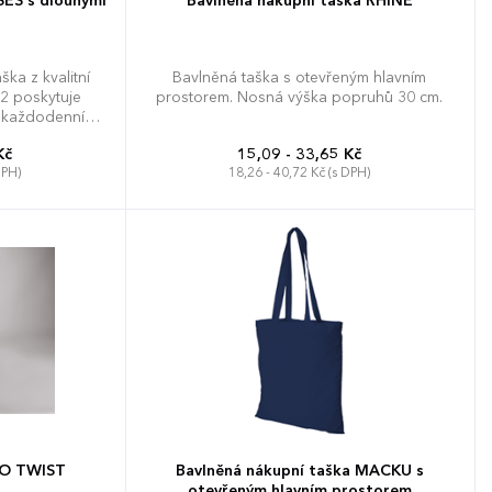
SES s dlouhými
Bavlněná nákupní taška RHINE
á
ka z kvalitní
Bavlněná taška s otevřeným hlavním
2 poskytuje
prostorem. Nosná výška popruhů 30 cm.
 každodenní
a usnadňují
Kč
15,09 - 33,65 Kč
no a uvolňují
DPH)
18,26 - 40,72 Kč (s DPH)
v rozměru 38 x
bavlny se skvěle
blečením a
 volbu pro
em dle vašich
oporučíme
tisku s ohledem
počet.
CO TWIST
Bavlněná nákupní taška MACKU s
otevřeným hlavním prostorem