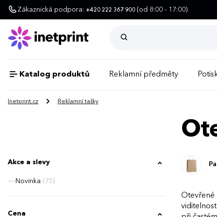
Zákaznická podpora:
(od 8:00 - 17:00)
+420 222 367 900
Katalog produktů
Reklamní předměty
Potisk
Inetprint.cz
Reklamní tašky
Ote
Akce a slevy
Pa
Novinka
(75)
Otevřené 
viditelnos
Cena
při častém