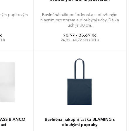
eným papírovým
Bavlněná nákupní odnoska s otevřeným
hlavním prostorem a dlouhými uchy. Délka
uch je 30 cm.
č
20,57 - 33,65 Kč
PH)
24,89 - 40,72 Kč (s DPH)
GLASS BIANCO
Bavlněná nákupní taška BLAMING s
ací
dlouhými popruhy