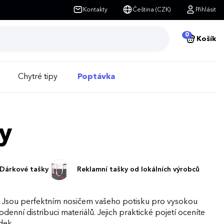
Kontakty
Čeština (CZK)
Přihlásit
0
Košík
Chytré tipy
Poptávka
y
Dárkové tašky
Reklamní tašky od lokálních výrobců
u. Jsou perfektním nosičem vašeho potisku pro vysokou
denní distribuci materiálů. Jejich praktické pojetí oceníte
dek.