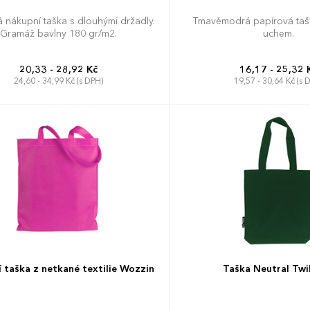
 nákupní taška s dlouhými držadly.
Tmavěmodrá papírová taška
Gramáž bavlny 180 gr/m2.
uchem.
20,33 - 28,92 Kč
16,17 - 25,32 
24,60 - 34,99 Kč (s DPH)
19,57 - 30,64 Kč (s 
 taška z netkané textilie Wozzin
Taška Neutral Twi