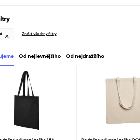
ltry
á
Zrušit všechny filtry
ujeme
Od nejlevnějšího
Od nejdražšího