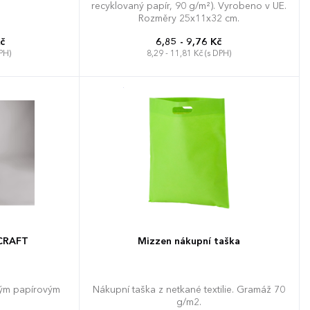
recyklovaný papír, 90 g/m²). Vyrobeno v UE.
Rozměry 25x11x32 cm.
č
6,85 - 9,76 Kč
PH)
8,29 - 11,81 Kč (s DPH)
 CRAFT
Mizzen nákupní taška
hým papírovým
Nákupní taška z netkané textilie. Gramáž 70
g/m2.