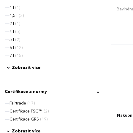
1 l
(1)
Bavlněná
1,5 l
(3)
2 l
(1)
4 l
(5)
5 l
(2)
6 l
(12)
7 l
(15)
Zobrazit více
Certifikace a normy
Fairtrade
(17)
Certifikace FSC™
(2)
Nákupní
Certifikace GRS
(19)
Zobrazit více