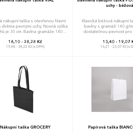
avlněná nákupní taška VIAL
Bavlněná nákupní taška PO
uchy - béžov
á nákupní taška s otevřenou hlavní
Klasická béžová nákupní taš
 dvěma pevnými uchy. Nosná výška
bavlny s gramáží 140 g/m
hů je 30 cm. Bavlna gramáže 140
dostatečnou pevnost pro
g/m2.
nezbytnosti. Dlouhá uch
16,10 - 28,28 Kč
13,40 - 19,07 
komfortní nošení přes rame
19,48 - 34,22 Kč (s DPH)
16,21 - 23,07 Kč (s 
ruce při chůzi. Umožňuje rychlé vkládání věcí
otevřeným horním přístupem 
42 cm. Čistý přírodní vzhled 
doplňuje s jakýmkoliv o
představuje udržitelnou
každodenní provoz. Možnost brandingu:
Produkt lze opatřit potisk
požadavků. Rádi vám d
nejvhodnější technologii po
na design i váš roz
Nákupní taška GROCERY
Papírová taška BIAN