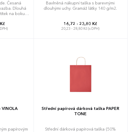
rade. Česaná
Bavlněná nákupní taška s barevnými
vazba. Dlouhá
dlouhými uchy. Gramáž látky 140 g/m2.
štítek na boku.
dekorace.
 Kč
16,72 - 23,80 Kč
 DPH)
20,23 - 28,80 Kč (s DPH)
no VINOLA
Střední papírová dárková taška PAPER
TONE
eným papírovým
Střední dárková papírová taška (50%