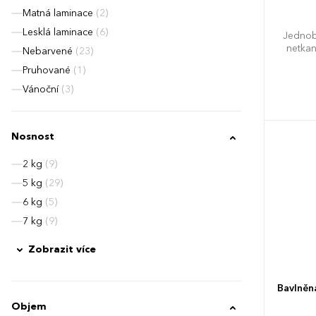
Matná laminace
(2)
Lesklá laminace
(6)
Jednob
netkan
Nebarvené
(23)
Pruhované
(1)
Vánoční
(3)
Nosnost
2 kg
(9)
5 kg
(29)
6 kg
(5)
7 kg
(9)
Zobrazit více
Bavlněn
Objem