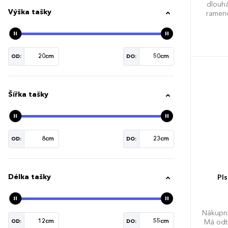
dlouh
Výška tašky
rameno
OD:
DO:
Šířka tašky
OD:
DO:
Délka tašky
Pl
Nákupní
Má odt
OD:
DO: