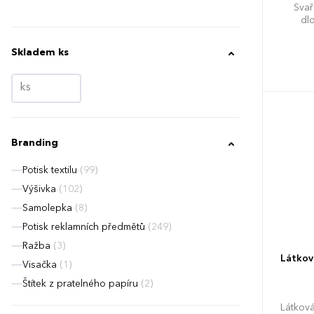
Svař
dl
Skladem ks
Branding
Potisk textilu
(99)
Výšivka
(102)
Samolepka
(8)
Potisk reklamních předmětů
(249)
Ražba
(3)
Látkov
Visačka
(1)
Štítek z pratelného papíru
(2)
Látková