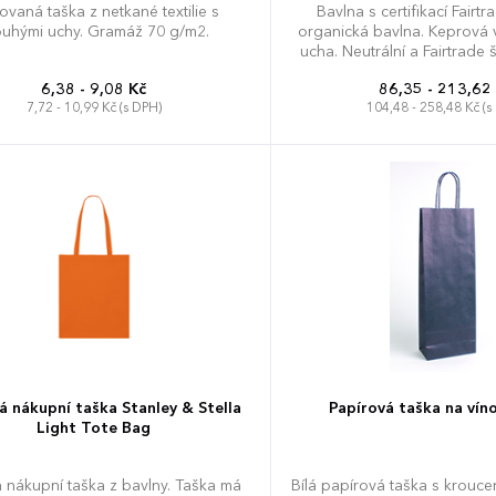
ovaná taška z netkané textilie s
Bavlna s certifikací Fairt
ouhými uchy. Gramáž 70 g/m2.
organická bavlna. Keprová 
ucha. Neutrální a Fairtrade 
Dodávka bez obsahu / 
6,38 - 9,08 Kč
86,35 - 213,62
7,72 - 10,99 Kč (s DPH)
104,48 - 258,48 Kč (s
38 x 42 x 7 cm
á nákupní taška Stanley & Stella
Papírová taška na ví
Light Tote Bag
 nákupní taška z bavlny. Taška má
Bílá papírová taška s krouc