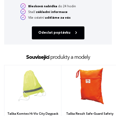
Blesková nabídka
do 24 hodin
Stačí
základní informace
Vše ostatní
uděláme za vás
Odeslat poptávku
Související
produkty a modely
Taška Korntex Hi-Vis City Daypack
Taška Result Safe-Guard Safety