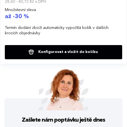
28,60 - 40,72 Kč
s DPH
Množstevní sleva
až -30 %
Termín dodání zboží automaticky vypočítá košík v dalších
krocích objednávky
Konfigurovat a vložit do košíku
Zašlete nám poptávku
ještě dnes