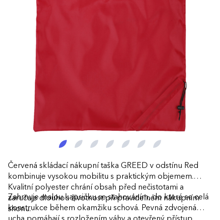
Červená skládací nákupní taška GREED v odstínu Red
kombinuje vysokou mobilitu s praktickým objemem.
Kvalitní polyester chrání obsah před nečistotami a
Zahrnuje malou kapsičku se stahováním, do které se celá
zaručuje dlouhou životnost při pravidelném nákupním
konstrukce během okamžiku schová. Pevná zdvojená
shonu.
ucha pomáhají s rozložením váhy a otevřený přístup