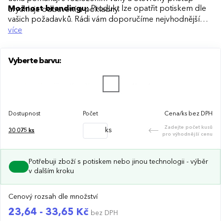
Možnost brandingu:
Produkt lze opatřit potiskem dle
urychluje odbavení u pokladny.
vašich požadavků. Rádi vám doporučíme nejvhodnější
technologii potisku s ohledem na design i váš rozpočet.
více
Vyberte barvu:
Dostupnost
Počet
Cena/ks bez DPH
Zadejte počet kusů
ks
30 075
ks
pro výhodnější cenu
Potřebuji zboží s potiskem nebo jinou technologii - výběr
v dalším kroku
Cenový rozsah dle množství
23,64 - 33,65 Kč
bez DPH