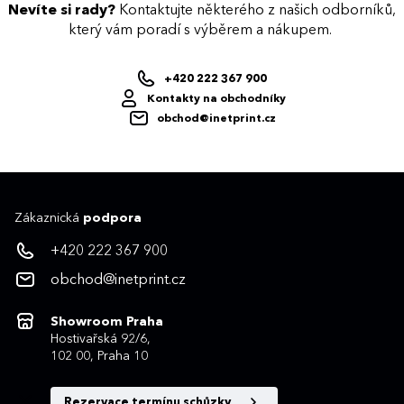
Nevíte si rady?
Kontaktujte některého z našich odborníků,
který vám poradí s výběrem a nákupem.
+420 222 367 900
Kontakty na obchodníky
obchod@inetprint.cz
Zákaznická
podpora
+420 222 367 900
obchod@inetprint.cz
Showroom Praha
Hostivařská 92/6,
102 00, Praha 10
Rezervace termínu schůzky