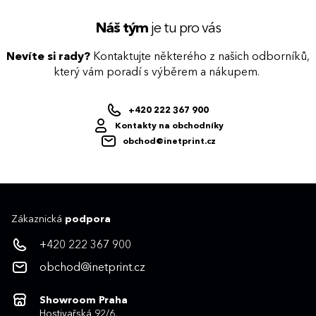
Náš tým
je tu pro vás
Nevíte si rady?
Kontaktujte některého z našich odborníků,
který vám poradí s výběrem a nákupem.
+420 222 367 900
Kontakty na obchodníky
obchod@inetprint.cz
Zákaznická
podpora
+420 222 367 900
obchod@inetprint.cz
Showroom Praha
Hostivařská 92/6,