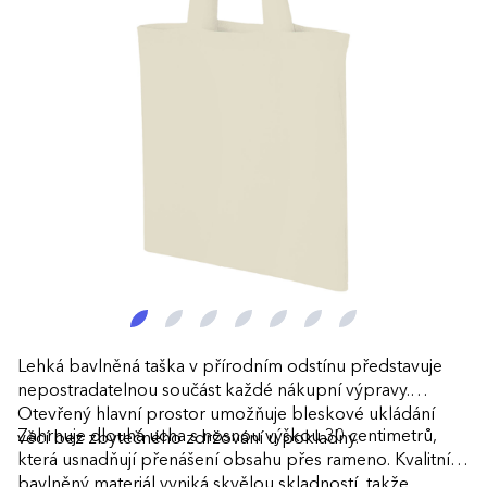
Lehká bavlněná taška v přírodním odstínu představuje
nepostradatelnou součást každé nákupní výpravy.
Otevřený hlavní prostor umožňuje bleskové ukládání
Zahrnuje dlouhá ucha s nosnou výškou 30 centimetrů,
věcí bez zbytečného zdržování u pokladny.
která usnadňují přenášení obsahu přes rameno. Kvalitní
bavlněný materiál vyniká skvělou skladností, takže