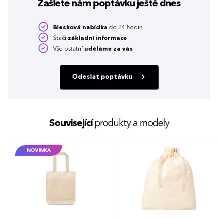
Zašlete nám poptávku
ještě dnes
Blesková nabídka
do 24 hodin
Stačí
základní informace
Vše ostatní
uděláme za vás
Odeslat poptávku
Související
produkty a modely
NOVINKA