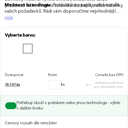
Možnost brandingu:
Produkt lze opatřit potiskem dle
prázdnou tašku snadno schováte do kapsy nebo kabelky.
vašich požadavků. Rádi vám doporučíme nejvhodnější
technologii potisku s ohledem na design i váš rozpočet.
více
Vyberte barvu:
Dostupnost
Počet
Cena/ks bez DPH
Zadejte počet kusů
ks
74 597
ks
pro výhodnější cenu
Potřebuji zboží s potiskem nebo jinou technologii - výběr
v dalším kroku
Cenový rozsah dle množství