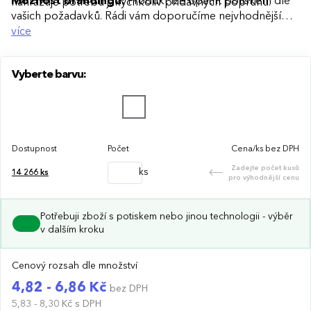
Možnost brandingu:
Produkt lze opatřit potiskem dle
nahrazuje potřebu jakýchkoliv přídavných popruhů.
vašich požadavků. Rádi vám doporučíme nejvhodnější
technologii potisku s ohledem na design i váš rozpočet.
více
Vyberte barvu:
Dostupnost
Počet
Cena/ks bez DPH
Zadejte počet kusů
ks
14 266
ks
pro výhodnější cenu
Potřebuji zboží s potiskem nebo jinou technologii - výběr
v dalším kroku
Cenový rozsah dle množství
4,82 - 6,86 Kč
bez DPH
5,83 - 8,30 Kč
s DPH