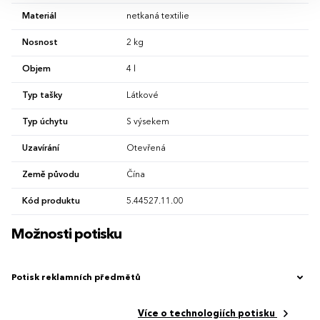
Materiál
netkaná textilie
Nosnost
2 kg
Objem
4 l
Typ tašky
Látkové
Typ úchytu
S výsekem
Uzavírání
Otevřená
Země původu
Čína
Kód produktu
5.44527.11.00
Možnosti potisku
Potisk reklamních předmětů
Více o technologiích potisku