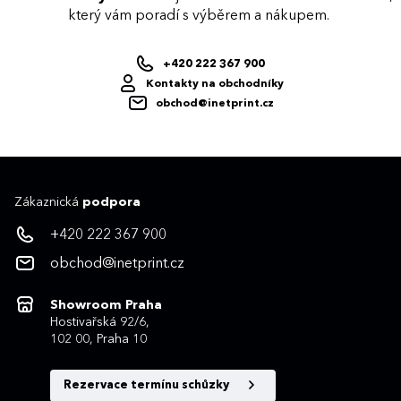
který vám poradí s výběrem a nákupem.
+420 222 367 900
Kontakty na obchodníky
obchod@inetprint.cz
Zákaznická
podpora
+420 222 367 900
obchod@inetprint.cz
Showroom Praha
Hostivařská 92/6,
102 00, Praha 10
Rezervace termínu schůzky