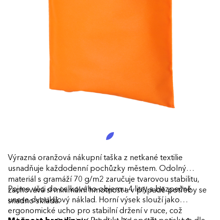
Výrazná oranžová nákupní taška z netkané textilie
usnadňuje každodenní pochůzky městem. Odolný
materiál s gramáží 70 g/m2 zaručuje tvarovou stabilitu,
Pojme věci do celkového objemu 4 litry a bezpečně
zachovává si minimální hmotnost a v případě potřeby se
unese dvoukilový náklad. Horní výsek slouží jako
snadno skládá.
ergonomické ucho pro stabilní držení v ruce, což