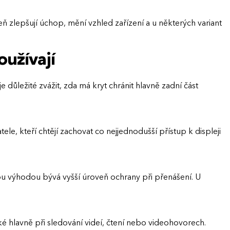
eň zlepšují úchop, mění vzhled zařízení a u některých variant
oužívají
e důležité zvážit, zda má kryt chránit hlavně zadní část
ele, kteří chtějí zachovat co nejjednodušší přístup k displeji
ckou výhodou bývá vyšší úroveň ochrany při přenášení. U
cké hlavně při sledování videí, čtení nebo videohovorech.