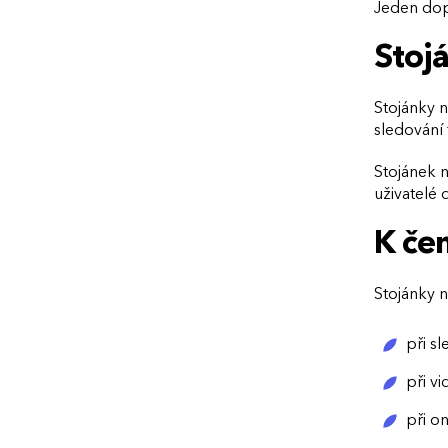
Jeden dop
Stoj
Stojánky n
sledování 
Stojánek n
uživatelé 
K čem
Stojánky na
při sl
při v
při o