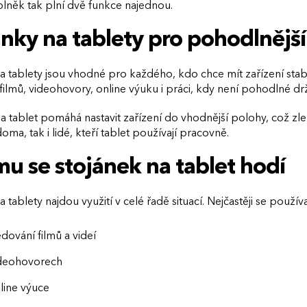
lněk tak plní dvě funkce najednou.
ánky na tablety pro pohodlnější
a tablety jsou vhodné pro každého, kdo chce mít zařízení stabi
filmů, videohovory, online výuku i práci, kdy není pohodlné drž
a tablet pomáhá nastavit zařízení do vhodnější polohy, což zle
doma, tak i lidé, kteří tablet používají pracovně.
u se stojánek na tablet hodí
 tablety najdou využití v celé řadě situací. Nejčastěji se používa
edování filmů a videí
ideohovorech
nline výuce