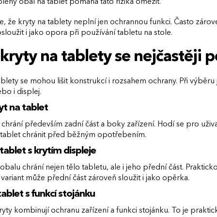
ený obal na tablet pomáhá tato rizika omezit.
, že kryty na tablety neplní jen ochrannou funkci. Často zárov
oužit i jako opora při používání tabletu na stole.
kryty na tablety se nejčastěji p
ablety se mohou lišit konstrukcí i rozsahem ochrany. Při výběru j
bo i displej.
yt na tablet
 chrání především zadní část a boky zařízení. Hodí se pro uživat
 tablet chránit před běžným opotřebením.
tablet s krytím displeje
obalu chrání nejen tělo tabletu, ale i jeho přední část. Prakti
variant může přední část zároveň sloužit i jako opěrka.
tablet s funkcí stojánku
yty kombinují ochranu zařízení a funkci stojánku. To je prakti