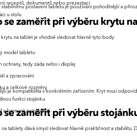
tení receptů, dokumentů nebo prezentací
 stabilnímu postavení tabletu je používání pohodlnější a přiroz
áci u stolu
 se zaměřit při výběru krytu na
 krytu na tablet je vhodné sledovat hlavně tyto body:
ý model tabletu
h ochrany, tedy záda nebo i displej
iál a zpracování
ťku a celkové rozměry
ější je kompatibilita s konkrétním zařízením. Kryt musí odpoví
.
dnou funkci stojánku
 se zaměřit při výběru stojánku
d a barevné provedení
 na tablety dává smysl sledovat hlavně praktičnost a stabilitu.