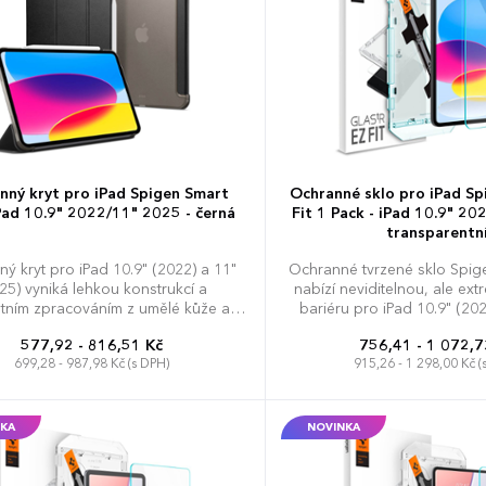
nný kryt pro iPad Spigen Smart
Ochranné sklo pro iPad Sp
iPad 10.9" 2022/11" 2025 - černá
Fit 1 Pack - iPad 10.9" 20
transparentn
ý kryt pro iPad 10.9" (2022) a 11"
Ochranné tvrzené sklo Spige
25) vyniká lehkou konstrukcí a
nabízí neviditelnou, ale e
tním zpracováním z umělé kůže a
bariéru pro iPad 10.9" (202
bonátu. Přední chlopeň lze snadno
(2025). Tvrdost 9H zajišťuj
577,92 - 816,51 Kč
756,41 - 1 072,7
it do stabilního stojánku, který
zůstane bez jediného škr
699,28 - 987,98 Kč (s DPH)
915,26 - 1 298,00 Kč (
ňuje psaní, sledování videí nebo
intenzivním používání table
né videohovory v různých úhlech.
nebo domácím prostředí. Revoluční způsob
rání tablet před každodenním
instalace pomocí přiloženého
bením a zároveň ponechává rychlý
garantuje perfektní vycentro
KA
NOVINKA
 k portům i ovládacím prvkům. Plně
bez prachových částic či bu
racuje s ochrannými skly Spigen a
úprava efektivně odpuzuj
e tak komplexní zabezpečení displeje
otisky, čímž udržuje plochu t