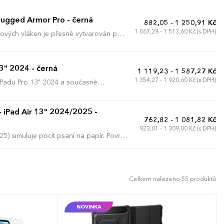
ugged Armor Pro - černá
882,05 - 1 250,91 Kč
1 067,28 - 1 513,60 Kč (s DPH)
kových vláken je přesně vytvarován pro
eje a fotoaparátu brání přímému
 technologii Air
 přístup ke všem ovládacím prvkům i
13" 2024 - černá
1 119,23 - 1 587,27 Kč
uje uživatelský komfort při čtení nebo
1 354,27 - 1 920,60 Kč (s DPH)
 iPadu Pro 13" 2024 a současně
 design i váš rozpočet.
ný TPU rám s odolnou
poškrábání i nárazům. Integrovaný kryt
aní nebo sledování videí, přičemž
- iPad Air 13" 2024/2025 -
762,82 - 1 081,82 Kč
923,01 - 1 309,00 Kč (s DPH)
 vyvýšené okraje kolem obrazovky a
5) simuluje pocit psaní na papír. Povrch
řesné výřezy umožňují okamžitý přístup
ující s digitálními poznámkami a
ti sundávání pouzdra. Možnost
i vám doporučíme nejvhodnější
í. Možnost brandingu:
číme nejvhodnější technologii potisku s
Celkem nalezeno 55 produktů
NOVINKA