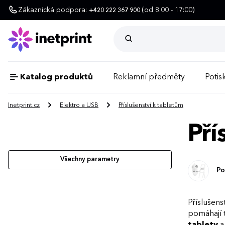
Zákaznická podpora:
(od 8:00 - 17:00)
+420 222 367 900
Katalog produktů
Reklamní předměty
Potisk
Inetprint.cz
Elektro a USB
Příslušenství k tabletům
Pří
Všechny parametry
Po
Příslušens
pomáhají t
tablety