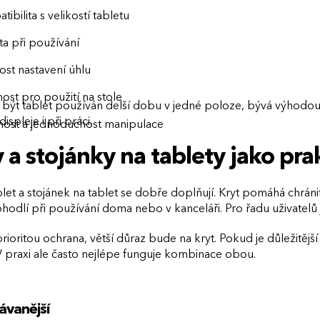
ibilita s velikostí tabletu
ita při používání
st nastavení úhlu
ost pro použití na stole
být tablet používán delší dobu v jedné poloze, bývá výhodou 
ispleje i při práci.
nost a jednoduchost manipulace
 a stojánky na tablety jako pr
blet a stojánek na tablet se dobře doplňují. Kryt pomáhá chrán
hodlí při používání doma nebo v kanceláři. Pro řadu uživatelů j
rioritou ochrana, větší důraz bude na kryt. Pokud je důležitějš
V praxi ale často nejlépe funguje kombinace obou.
ávanější