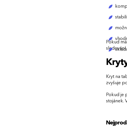
kompat
stabil
možno
vhodn
Pokud má 
sledování d
sklad
Kryty
Kryt na ta
zvyšuje po
Pokud je p
stojánek. 
Nejprod