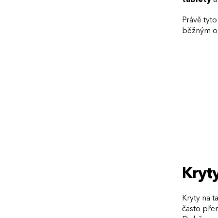
Právě tyto
běžným op
Kryty
Kryty na t
často pře