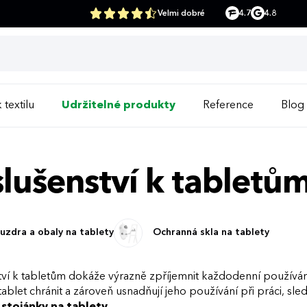
Velmi dobré
4.7
4.8
 textilu
Udržitelné produkty
Reference
Blog
slušenství k tabletů
uzdra a obaly na tablety
Ochranná skla na tablety
tví k tabletům dokáže výrazně zpříjemnit každodenní používání 
ablet chránit a zároveň usnadňují jeho používání při práci, sl
a
stojánky na tablety
.