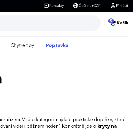
Kontakty
Čeština (CZK)
Přihlásit
0
Košík
Chytré tipy
Poptávka
m
zařízení. V této kategorii najdete praktické doplňky, které
edování videí i běžném nošení. Konkrétně jde o
kryty na