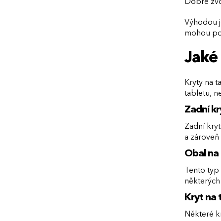
Dobře zvol
Výhodou je
mohou posl
Jaké 
Kryty na t
tabletu, ne
Zadní kr
Zadní kryt
a zároveň
Obal na 
Tento typ 
některých 
Kryt na 
Některé kr