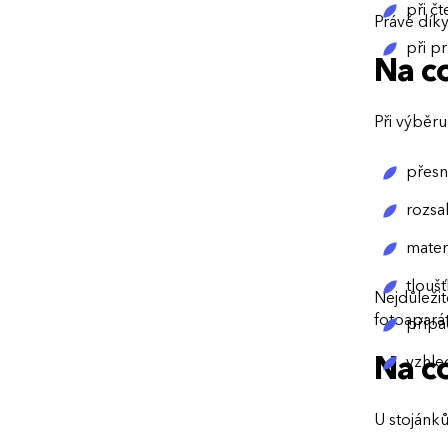
při č
Právě díky
při pr
Na co
Při výběru
přesn
rozsa
mater
tlouš
Nejdůležit
fotoaparát
přípa
Na co
vzhle
U stojánků