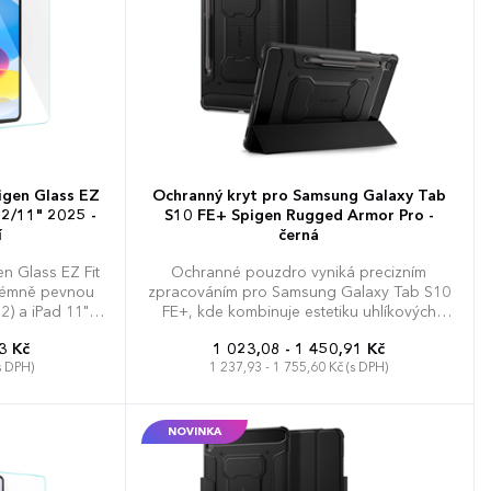
igen Glass EZ
Ochranný kryt pro Samsung Galaxy Tab
22/11" 2025 -
S10 FE+ Spigen Rugged Armor Pro -
í
černá
n Glass EZ Fit
Ochranné pouzdro vyniká precizním
xtrémně pevnou
zpracováním pro Samsung Galaxy Tab S10
2) a iPad 11"
FE+, kde kombinuje estetiku uhlíkových
e, že displej
vláken s maximální funkčností. Použitá
3 Kč
1 023,08 - 1 450,91 Kč
ábance i při
veganská kůže Velo v součinnosti s TPU
s DPH)
1 237,93 - 1 755,60 Kč (s DPH)
tu v pracovním
rámem poskytuje tabletu vynikající odolnost
proti nárazům, aniž by výrazně zvyšovala
 rámečku EZ Fit
jeho celkovou hmotnost. Chrání rohy
vání a aplikaci
zařízení pomocí osvědčené technologie Air
NOVINKA
blin. Oleofobní
Cushion a zahrnuje vestavěný slot pro
e mastnotu a
bezpečné uložení pera S Pen. Skládací
abletu neustále
mechanismus krytu dovoluje polohování