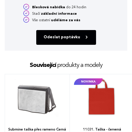
Blesková nabídka
do 24 hodin
Stačí
základní informace
Vše ostatní
uděláme za vás
Odeslat poptávku
Související
produkty a modely
NOVINKA
Submine taška přes rameno Černá
11031. Taška - červená