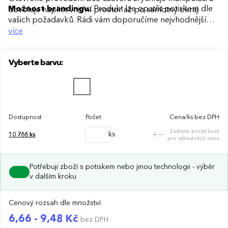
Možnost brandingu:
Produkt lze opatřit potiskem dle
dovoluje naplnit vnitřní prostor až po samotný okraj.
vašich požadavků. Rádi vám doporučíme nejvhodnější
technologii potisku s ohledem na design i váš rozpočet.
více
Vyberte barvu:
Dostupnost
Počet
Cena/ks bez DPH
Zadejte počet kusů
ks
10 766
ks
pro výhodnější cenu
Potřebuji zboží s potiskem nebo jinou technologii - výběr
v dalším kroku
Cenový rozsah dle množství
6,66 - 9,48 Kč
bez DPH