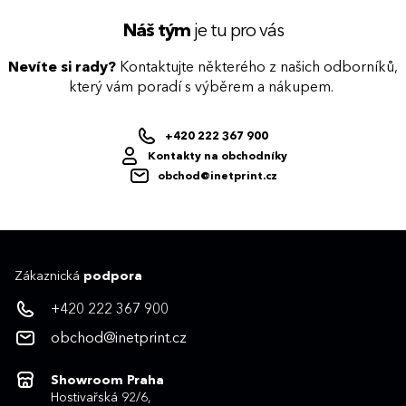
Náš tým
je tu pro vás
Nevíte si rady?
Kontaktujte některého z našich odborníků,
který vám poradí s výběrem a nákupem.
+420 222 367 900
Kontakty na obchodníky
obchod@inetprint.cz
Zákaznická
podpora
+420 222 367 900
obchod@inetprint.cz
Showroom Praha
Hostivařská 92/6,