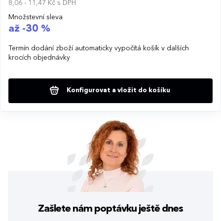
8,06 - 11,47 Kč
s DPH
Množstevní sleva
až -30 %
Termín dodání zboží automaticky vypočítá košík v dalších
krocích objednávky
Konfigurovat a vložit do košíku
Zašlete nám poptávku
ještě dnes