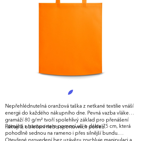
Nepřehlédnutelná oranžová taška z netkané textilie vnáší
energii do každého nákupního dne. Pevná vazba vláken s
gramáží 80 g/m² tvoří spolehlivý základ pro přenášení
Pomáhá s transportem pomocí uší o délce 75 cm, která
nákupů, oblečení nebo sportovních potřeb.
pohodlně sednou na rameno i přes silnější bundu.
Otevřené provedení bez uzávěru zrychluje manipulaci a