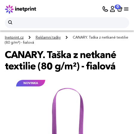
0
Inetprint.cz
Reklamní tašky
CANARY. Taška z netkané textilie
(80 g/m²) - fialová
CANARY. Taška z netkané
textilie (80 g/m²) - fialová
NOVINKA