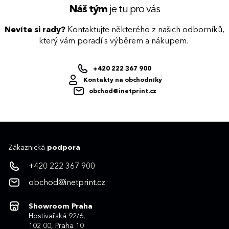
Náš tým
je tu pro vás
Nevíte si rady?
Kontaktujte některého z našich odborníků,
který vám poradí s výběrem a nákupem.
+420 222 367 900
Kontakty na obchodníky
obchod@inetprint.cz
Zákaznická
podpora
+420 222 367 900
obchod@inetprint.cz
Showroom Praha
Hostivařská 92/6,
102 00, Praha 10