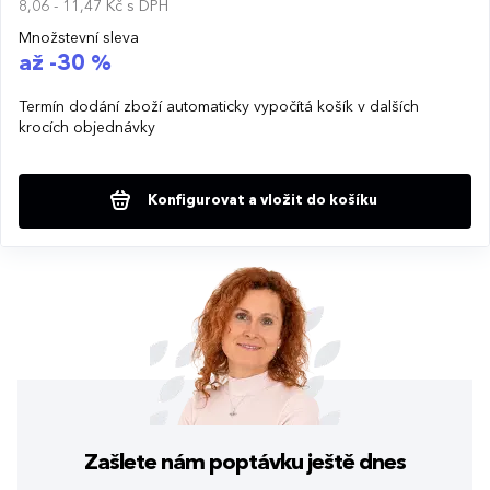
8,06 - 11,47 Kč
s DPH
Množstevní sleva
až -30 %
Termín dodání zboží automaticky vypočítá košík v dalších
krocích objednávky
Konfigurovat a vložit do košíku
Zašlete nám poptávku
ještě dnes