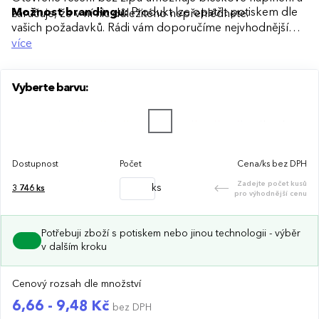
Možnost brandingu:
Produkt lze opatřit potiskem dle
zaručuje, že v ní nic důležitého nepřehlédnete.
vašich požadavků. Rádi vám doporučíme nejvhodnější
technologii potisku s ohledem na design i váš rozpočet.
více
Vyberte barvu:
Dostupnost
Počet
Cena/ks bez DPH
Zadejte počet kusů
ks
3 746
ks
pro výhodnější cenu
Potřebuji zboží s potiskem nebo jinou technologii - výběr
v dalším kroku
Cenový rozsah dle množství
6,66 - 9,48 Kč
bez DPH