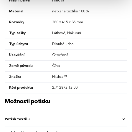
Hlavní barva
Fialová
Materiál
netkaná textilie 100 %
Rozměry
380 x 415 x 85 mm
Typ tašky
Látkové, Nákupní
Typ úchytu
Dlouhé ucho
Uzavírání
Otevřená
Země původu
Čína
Značka
Hi!dea™
Kód produktu
2.712872.12.00
Možnosti potisku
Potisk textilu