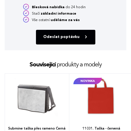
Blesková nabídka
do 24 hodin
Stačí
základní informace
Vše ostatní
uděláme za vás
Odeslat poptávku
Související
produkty a modely
NOVINKA
Submine taška přes rameno Černá
11031. Taška - červená