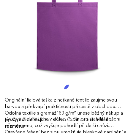
Originální fialová taška z netkané textilie zaujme svou
barvou a překvapí praktičností při cestě z obchodu.
Odolná textilie s gramáží 80 g/m² unese běžný nákup a
Využívá dlouhá ucha v délce 75 cm pro stabilní nošení
po vyprázdnění ji lze snadno složit do minimálního
přes rameno, což zvyšuje pohodlí při delší chůzi.
rozměru.
Otevřené řešení bez zipu umožňuje bleskové naplnění a