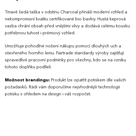
Tmavě šedá taška v odstínu Charcoal přináší moderní vzhled a
nekompromisní kvalitu certifikované bio bavlny. Hustá keprová
vazba chrání obsah před vnějšími vlivy a dodává celému kousku
potřebnou tuhost i prémiový vzhled.
Umožňuje pohodlné nošení nákupu pomocí dlouhých uch a
otevřeného horního lemu. Fairtrade standardy výroby zajišťují
spravedlivé pracovní podmínky pro všechny, kdo se na vzniku
tohoto doplňku podíleli.
Možnost brandingu:
Produkt lze opatřit potiskem dle vašich
požadavků. Rádi vám doporučíme nejvhodnější technologii
potisku s ohledem na design i váš rozpočet.