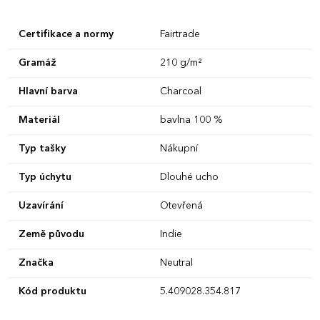
Certifikace a normy
Fairtrade
Gramáž
210 g/m²
Hlavní barva
Charcoal
Materiál
bavlna 100 %
Typ tašky
Nákupní
Typ úchytu
Dlouhé ucho
Uzavírání
Otevřená
Země původu
Indie
Značka
Neutral
Kód produktu
5.409028.354.817