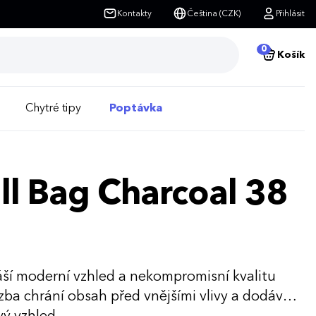
Kontakty
Čeština (CZK)
Přihlásit
0
Košík
Chytré tipy
Poptávka
ll Bag Charcoal 38
áší moderní vzhled a nekompromisní kvalitu
zba chrání obsah před vnějšími vlivy a dodává