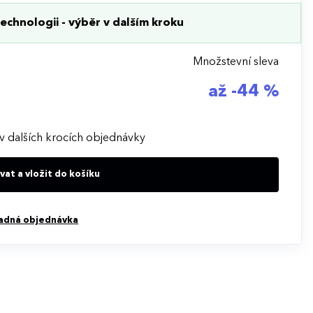
echnologii - výběr v dalším kroku
Množstevní sleva
až -44 %
v dalších krocích objednávky
at a vložit do košíku
adná objednávka