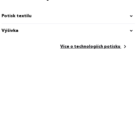
Potisk textilu
Výšivka
Více o technologiích potisku