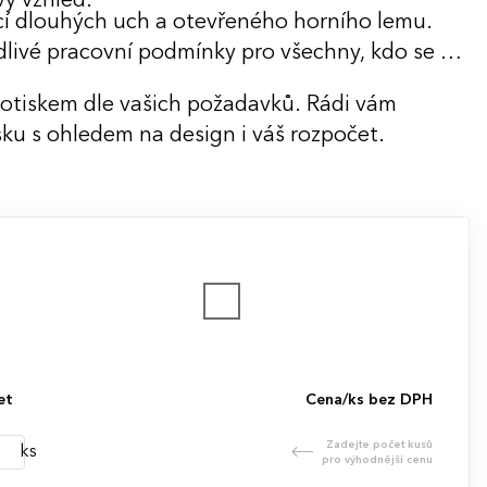
ý vzhled.
 dlouhých uch a otevřeného horního lemu.
edlivé pracovní podmínky pro všechny, kdo se na
potiskem dle vašich požadavků. Rádi vám
ku s ohledem na design i váš rozpočet.
et
Cena/ks bez DPH
Zadejte počet kusů
ks
pro výhodnější cenu