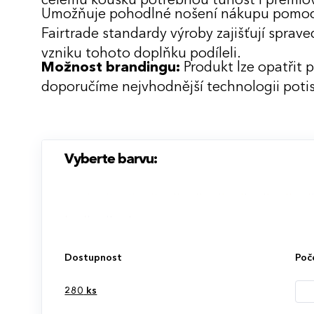
celému kousku potřebnou tuhost i prémiov
Umožňuje pohodlné nošení nákupu pomocí
Fairtrade standardy výroby zajišťují sprav
vzniku tohoto doplňku podíleli.
Možnost brandingu:
Produkt lze opatřit 
doporučíme nejvhodnější technologii potis
Vyberte barvu:
Dostupnost
Poč
280
ks