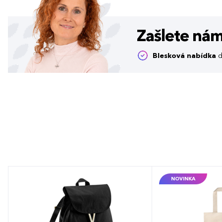
Zašlete ná
Blesková nabídka
d
NOVINKA