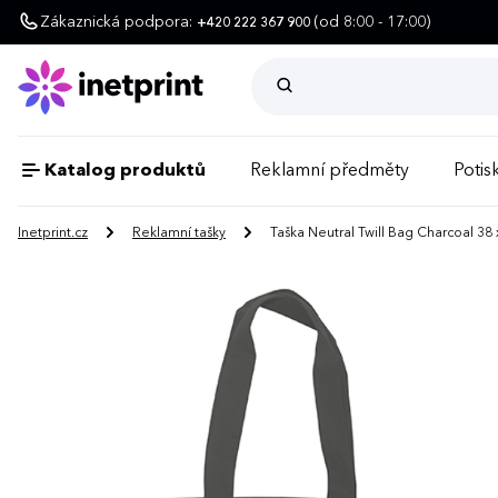
Zákaznická podpora:
(od 8:00 - 17:00)
+420 222 367 900
Katalog produktů
Reklamní předměty
Potisk
Inetprint.cz
Reklamní tašky
Taška Neutral Twill Bag Charcoal 38 