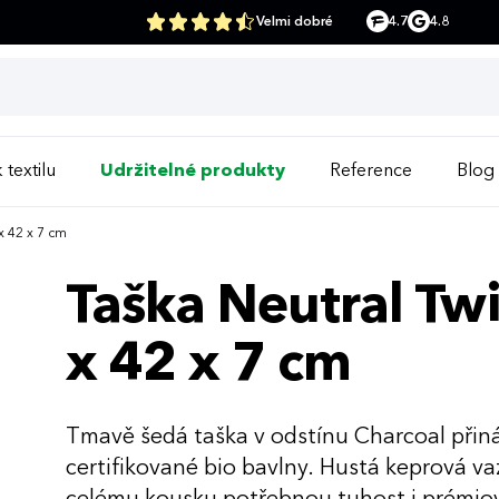
Velmi dobré
4.7
4.8
 textilu
Udržitelné produkty
Reference
Blog
x 42 x 7 cm
Taška Neutral Twi
x 42 x 7 cm
Tmavě šedá taška v odstínu Charcoal přin
certifikované bio bavlny. Hustá keprová va