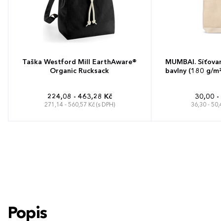
Taška Westford Mill EarthAware®
MUMBAI. Síťova
Organic Rucksack
bavlny (180 g/m²)
224,08 - 463,28 Kč
30,00 -
271,14 - 560,57 Kč (s DPH)
36,30 - 50,
26 x 38 x 14 cm
Popis