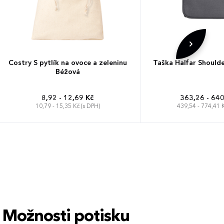
Costry S pytlík na ovoce a zeleninu
Taška Halfar Should
Béžová
8,92 - 12,69 Kč
363,26 - 640
10,79 - 15,35 Kč (s DPH)
439,54 - 774,41 K
Možnosti potisku