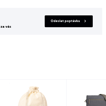
Odeslat poptávku
za vás