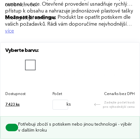
rameno i v ruce. Otevřené provedení usnadňuje rychlý
osobních věcí.
přístup k obsahu a nahrazuje jednorázové plastové tašky
Možnost brandingu:
Produkt lze opatřit potiskem dle
ekologičtější variantou.
vašich požadavků. Rádi vám doporučíme nejvhodnější
technologii potisku s ohledem na design i váš rozpočet.
více
Vyberte barvu:
Dostupnost
Počet
Cena/ks bez DPH
Zadejte počet kusů
ks
7 423
ks
pro výhodnější cenu
Potřebuji zboží s potiskem nebo jinou technologii - výběr
v dalším kroku