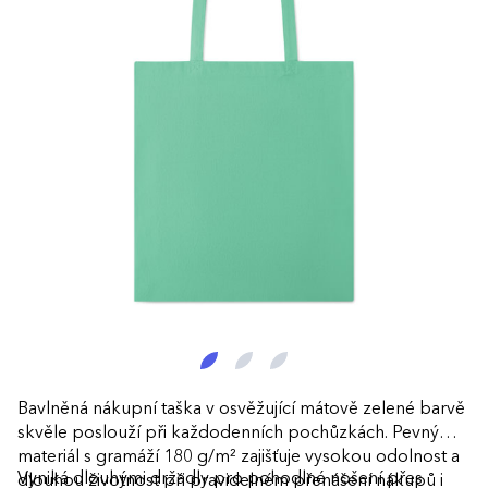
Bavlněná nákupní taška v osvěžující mátově zelené barvě
skvěle poslouží při každodenních pochůzkách. Pevný
materiál s gramáží 180 g/m² zajišťuje vysokou odolnost a
Vyniká dlouhými držadly pro pohodlné nošení přes
dlouhou životnost při pravidelném přenášení nákupů i