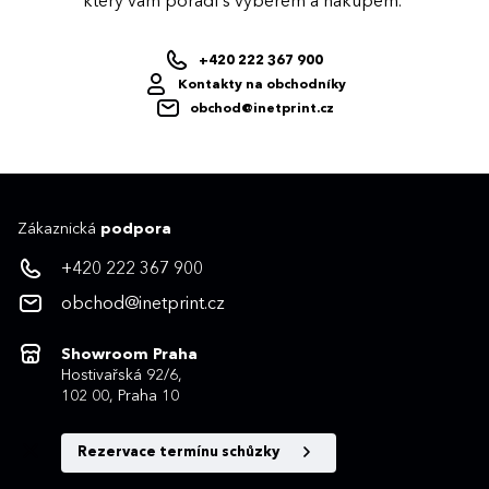
který vám poradí s výběrem a nákupem.
+420 222 367 900
Kontakty na obchodníky
obchod@inetprint.cz
Zákaznická
podpora
+420 222 367 900
obchod@inetprint.cz
Showroom Praha
Hostivařská 92/6,
102 00, Praha 10
Rezervace termínu schůzky