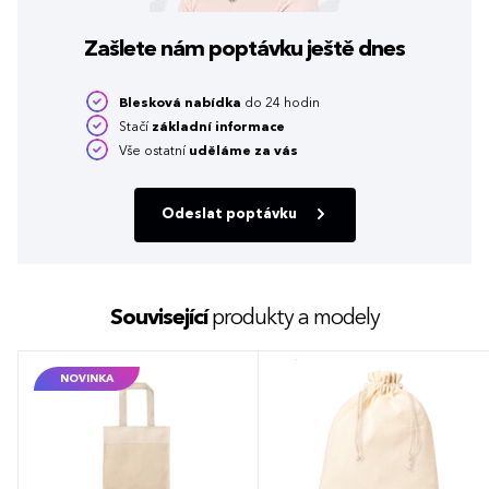
Zašlete nám poptávku
ještě dnes
Blesková nabídka
do 24 hodin
Stačí
základní informace
Vše ostatní
uděláme za vás
Odeslat poptávku
Související
produkty a modely
NOVINKA