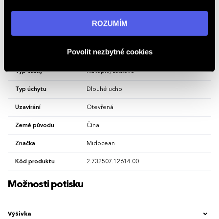
Vlastnosti
„ROZUMÍM“ souhlasíte s používáním cookies. Pro více
informací navštivte naši stránku
zásadách ochrany
ROZUMÍM
osobních údajů
.
Hlavní barva
Mátově Zelená
Povolit nezbytné cookies
Materiál
bavlna
Typ tašky
Nákupní, Látkové
Typ úchytu
Dlouhé ucho
Uzavírání
Otevřená
Země původu
Čína
Značka
Midocean
Kód produktu
2.732507.12614.00
Možnosti potisku
Výšivka