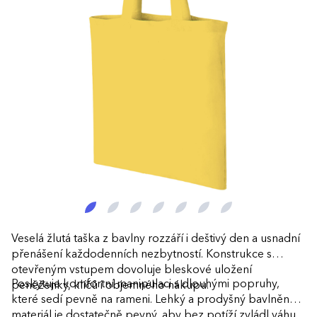
Veselá žlutá taška z bavlny rozzáří i deštivý den a usnadní
přenášení každodenních nezbytností. Konstrukce s
otevřeným vstupem dovoluje bleskové uložení
Poskytuje komfortní manipulaci s dlouhými popruhy,
peněženky, klíčů i objemného nákupu.
které sedí pevně na rameni. Lehký a prodyšný bavlněný
materiál je dostatečně pevný, aby bez potíží zvládl váhu