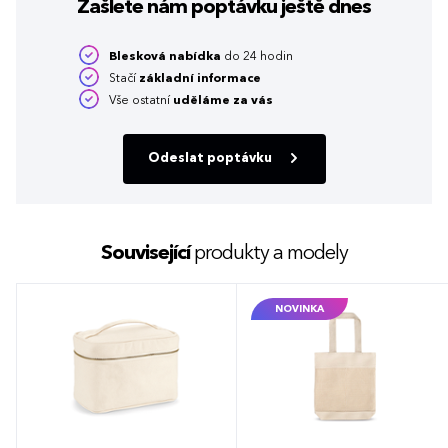
Zašlete nám poptávku
ještě dnes
Blesková nabídka
do 24 hodin
Stačí
základní informace
Vše ostatní
uděláme za vás
Odeslat poptávku
Související
produkty a modely
NOVINKA