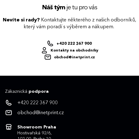
Náš tým
je tu pro vás
Nevíte si rady?
Kontaktujte některého z našich odborníků,
který vám poradí s výběrem a nákupem.
+420 222 367 900
Kontakty na obchodníky
obchod@inetprint.cz
Zákaznická
podpora
+420 222 367 900
obchod@inetprint.cz
Showroom Praha
Hostivařská 92/6,
102 00, Praha 10