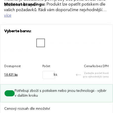
Možnost brandingu:
Produkt lze opatřit potiskem dle
běžného nákupu.
vašich požadavků. Rádi vám doporučíme nejvhodnější
technologii potisku s ohledem na design i váš rozpočet.
více
Vyberte barvu:
Dostupnost
Počet
Cena/ks bez DPH
Zadejte počet kusů
ks
16 631
ks
pro výhodnější cenu
Potřebuji zboží s potiskem nebo jinou technologii - výběr
v dalším kroku
Cenový rozsah dle množství