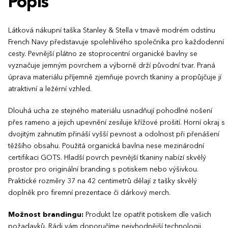
Popis
Látková nákupní taška Stanley & Stella v tmavě modrém odstínu
French Navy představuje spolehlivého společníka pro každodenní
cesty. Pevnější plátno ze stoprocentní organické bavlny se
vyznačuje jemným povrchem a výborně drží původní tvar. Praná
úprava materiálu příjemně zjemňuje povrch tkaniny a propůjčuje jí
atraktivní a ležérní vzhled.
Dlouhá ucha ze stejného materiálu usnadňují pohodlné nošení
přes rameno a jejich upevnění zesiluje křížové prošití. Horní okraj s
dvojitým zahnutím přináší vyšší pevnost a odolnost při přenášení
těžšího obsahu. Použitá organická bavlna nese mezinárodní
certifikaci GOTS. Hladší povrch pevnější tkaniny nabízí skvělý
prostor pro originální branding s potiskem nebo výšivkou.
Praktické rozměry 37 na 42 centimetrů dělají z tašky skvělý
doplněk pro firemní prezentace či dárkový merch.
Možnost brandingu:
Produkt lze opatřit potiskem dle vašich
požadavků. Rádi vám doporučíme nejvhodnější technologii