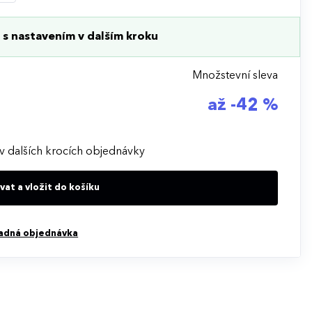
s nastavením v dalším kroku
Množstevní sleva
až -42 %
v dalších krocích objednávky
at a vložit do košíku
adná objednávka