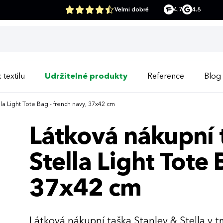
Velmi dobré
4.7
4.8
 textilu
Udržitelné produkty
Reference
Blog
la Light Tote Bag - french navy, 37x42 cm
Látková nákupní 
Stella Light Tote 
37x42 cm
Látková nákupní taška Stanley & Stella v