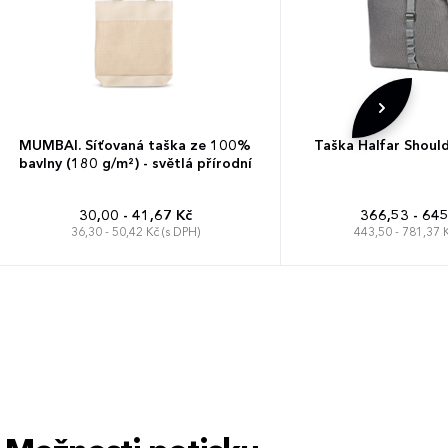
MUMBAI. Síťovaná taška ze 100%
Taška Halfar Shoul
bavlny (180 g/m²) - světlá přírodní
30,00 - 41,67 Kč
366,53 - 645
36,30 - 50,42 Kč (s DPH)
443,50 - 781,37 K