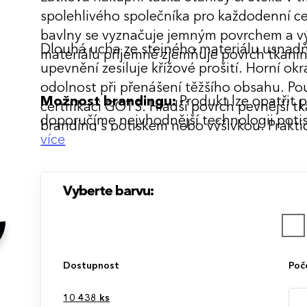
spolehlivého společníka pro každodenní ce
bavlny se vyznačuje jemným povrchem a vý
Dlouhá ucha ze stejného materiálu usnadň
materiálu příjemně zjemňuje povrch tkaniny 
upevnění zesiluje křížové prošití. Horní ok
odolnost při přenášení těžšího obsahu. Po
Možnost brandingu:
Produkt lze opatřit 
certifikaci GOTS. Hladší povrch pevnější tk
doporučíme nejvhodnější technologii potis
branding s potiskem nebo výšivkou. Praktic
více
skvělý doplněk pro firemní prezentace či 
Vyberte barvu:
Dostupnost
Poč
10 438
ks