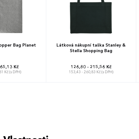
opper Bag Planet
Látková nákupní taška Stanley &
Stella Shopping Bag
 65,13 Kč
126,80 - 215,56 Kč
81 Kč (s DPH)
153,43 - 260,83 Kč (s DPH)
Univerzální
49 x 37 cm