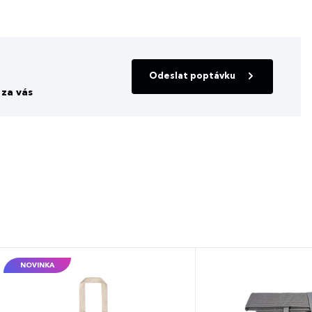
Odeslat poptávku
za vás
NOVINKA