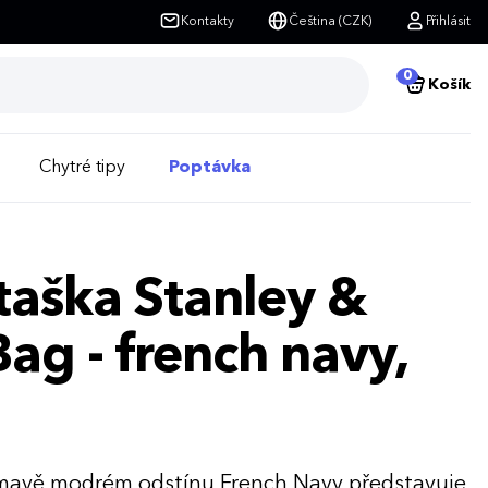
Kontakty
Čeština (CZK)
Přihlásit
0
Košík
Chytré tipy
Poptávka
taška Stanley &
Bag - french navy,
 tmavě modrém odstínu French Navy představuje