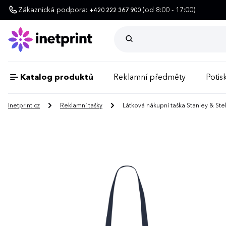
Zákaznická podpora:
(od 8:00 - 17:00)
+420 222 367 900
Katalog produktů
Reklamní předměty
Potisk
Inetprint.cz
Reklamní tašky
Látková nákupní taška Stanley & Stel