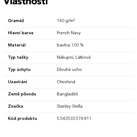
Vlastnosti
Gramáž
160 g/m²
Hlavní barva
French Navy
Materiál
bavlna 100 %
Typ tašky
Nákupní, Látkové
Typ úchytu
Dlouhé ucho
Uzavírání
Otevřená
Země původu
Bangladéš
Značka
Stanley Stella
Kód produktu
5.543530.574.811