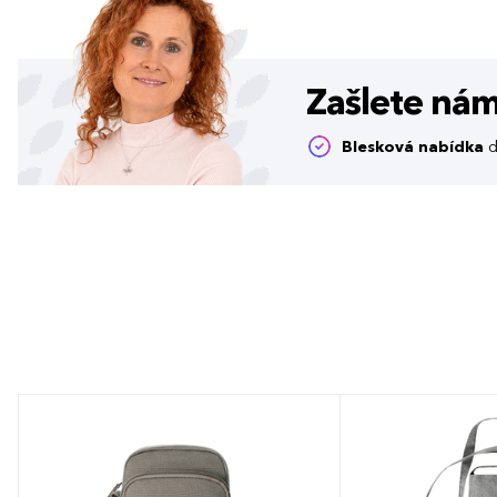
Zašlete ná
Blesková nabídka
d