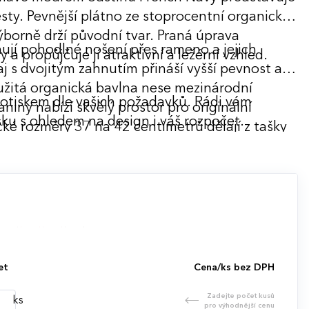
sty. Pevnější plátno ze stoprocentní organické
borně drží původní tvar. Praná úprava
ují pohodlné nošení přes rameno a jejich
a propůjčuje jí atraktivní a ležérní vzhled.
raj s dvojitým zahnutím přináší vyšší pevnost a
užitá organická bavlna nese mezinárodní
potiskem dle vašich požadavků. Rádi vám
aniny nabízí skvělý prostor pro originální
ku s ohledem na design i váš rozpočet.
ké rozměry 37 na 42 centimetrů dělají z tašky
dárkový merch.
et
Cena/ks bez DPH
Zadejte počet kusů
ks
pro výhodnější cenu