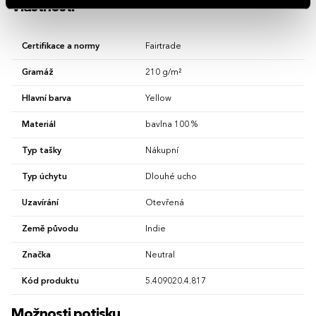
Vlastnosti
Certifikace a normy
Fairtrade
Gramáž
210 g/m²
Hlavní barva
Yellow
Materiál
bavlna 100 %
Typ tašky
Nákupní
Typ úchytu
Dlouhé ucho
Uzavírání
Otevřená
Země původu
Indie
Značka
Neutral
Kód produktu
5.409020.4.817
Možnosti potisku