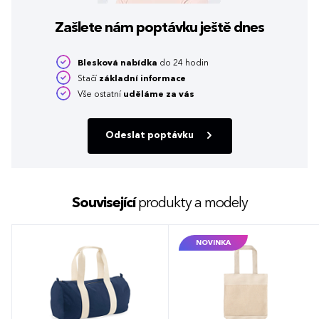
Zašlete nám poptávku
ještě dnes
Blesková nabídka
do 24 hodin
Stačí
základní informace
Vše ostatní
uděláme za vás
Odeslat poptávku
Související
produkty a modely
NOVINKA