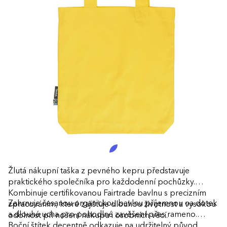
Žlutá nákupní taška z pevného kepru představuje
praktického společníka pro každodenní pochůzky.
Kombinuje certifikovanou Fairtrade bavlnu s precizním
Zahrnuje česanou organickou bavlnu příjemnou na dotek
zpracováním, které zajišťuje dlouhou životnost a vysokou
a dlouhá ucha pro pohodlné zavěšení přes rameno.
odolnost při nošení nákupu i osobních věcí.
Boční štítek decentně odkazuje na udržitelný původ