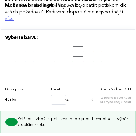
Možnost brandingu:
Produkt lze opatřit potiskem dle
materiálu i etické podmínky výroby.
vašich požadavků. Rádi vám doporučíme nejvhodnější
technologii potisku s ohledem na design i váš rozpočet.
více
Vyberte barvu:
Dostupnost
Počet
Cena/ks bez DPH
Zadejte počet kusů
ks
403
ks
pro výhodnější cenu
Potřebuji zboží s potiskem nebo jinou technologii - výběr
v dalším kroku