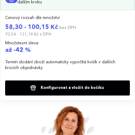
dalším kroku
Cenový rozsah dle množství
58,30 - 100,15 Kč
bez DPH
70,54 - 121,18 Kč
s DPH
Množstevní sleva
až -42 %
Termín dodání zboží automaticky vypočítá košík v dalších
krocích objednávky
Konfigurovat a vložit do košíku