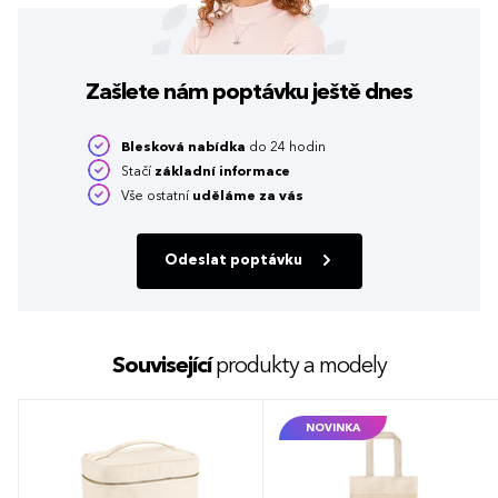
Zašlete nám poptávku
ještě dnes
Blesková nabídka
do 24 hodin
Stačí
základní informace
Vše ostatní
uděláme za vás
Odeslat poptávku
Související
produkty a modely
NOVINKA