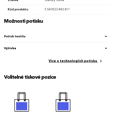
Značka
Stanley Stella
Kód produktu
5.543523.483.811
Možnosti potisku
Potisk textilu
Výšivka
Více o technologiích potisku
Volitelné tiskové pozice