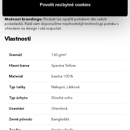
Povolit nezbytné cookies
velmi dobře hodí pro firemní branding s potiskem nebo výšivkou. Lehkou
bavlněnou tašku můžete snadno složit a mít ji neustále po ruce.
Možnost brandingu:
Produkt lze opatřit potiskem dle vašich
požadavků. Rádi vám doporučíme nejvhodnější technologii potisku s
ohledem na design i váš rozpočet.
Vlastnosti
Gramáž
160 g/m²
Hlavní barva
Spectra Yellow
Materiál
bavlna 100 %
Typ tašky
Nákupní, Látkové
Typ úchytu
Dlouhé ucho
Uzavírání
Otevřená
Země původu
Bangladéš