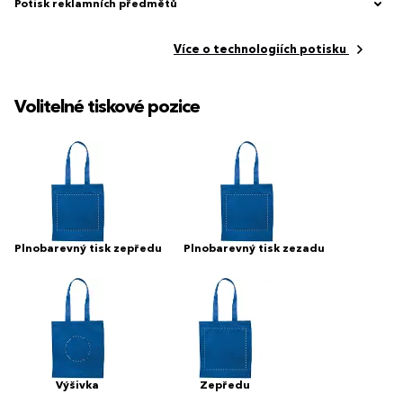
Potisk reklamních předmětů
Více o technologiích potisku
Volitelné tiskové pozice
Plnobarevný tisk zepředu
Plnobarevný tisk zezadu
Výšivka
Zepředu