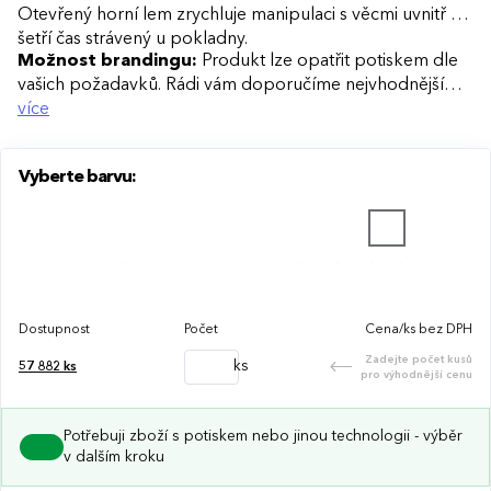
Otevřený horní lem zrychluje manipulaci s věcmi uvnitř a
šetří čas strávený u pokladny.
Možnost brandingu:
Produkt lze opatřit potiskem dle
vašich požadavků. Rádi vám doporučíme nejvhodnější
technologii potisku s ohledem na design i váš rozpočet.
více
Vyberte barvu:
Dostupnost
Počet
Cena/ks bez DPH
Zadejte počet kusů
ks
57 882
ks
pro výhodnější cenu
Potřebuji zboží s potiskem nebo jinou technologii - výběr
v dalším kroku