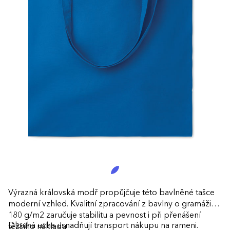
Výrazná královská modř propůjčuje této bavlněné tašce
moderní vzhled. Kvalitní zpracování z bavlny o gramáži
180 g/m2 zaručuje stabilitu a pevnost i při přenášení
Dlouhá ucha usnadňují transport nákupu na rameni.
těžšího nákladu.