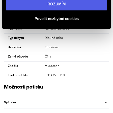
informací navštivte naši stránku
zásadách ochrany
ROZUMÍM
osobních údajů
.
Hlavní barva
Královská Modř
Povolit nezbytné cookies
Materiál
bavlna
Typ tašky
Nákupní, Látkové
Typ úchytu
Dlouhé ucho
Uzavírání
Otevřená
Země původu
Čína
Značka
Midocean
Kód produktu
5.31479.558.00
Možnosti potisku
Výšivka