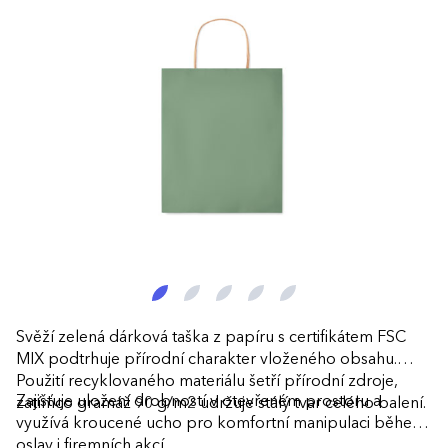
Svěží zelená dárková taška z papíru s certifikátem FSC
MIX podtrhuje přírodní charakter vloženého obsahu.
Použití recyklovaného materiálu šetří přírodní zdroje,
Zajišťuje uložení drobností v otevřeném prostoru a
zatímco gramáž 90 g/m2 udržuje stálý tvar celého balení.
využívá kroucené ucho pro komfortní manipulaci během
oslav i firemních akcí.