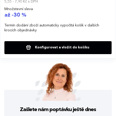
5,55 - 7,90 Kč
s DPH
Množstevní sleva
až -30 %
Termín dodání zboží automaticky vypočítá košík v dalších
krocích objednávky
Konfigurovat a vložit do košíku
Zašlete nám poptávku
ještě dnes