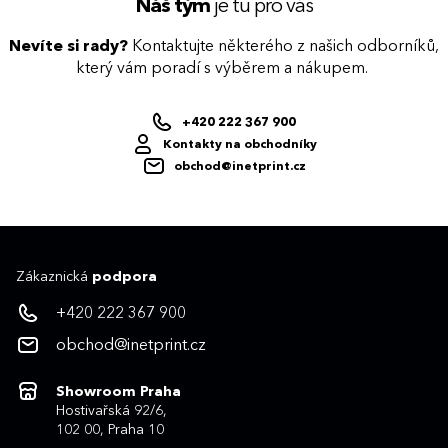
Náš tým
je tu pro vás
Nevíte si rady?
Kontaktujte některého z našich odborníků,
který vám poradí s výběrem a nákupem.
+420 222 367 900
Kontakty na obchodníky
obchod@inetprint.cz
Zákaznická
podpora
+420 222 367 900
obchod@inetprint.cz
Showroom Praha
Hostivařská 92/6,
102 00, Praha 10