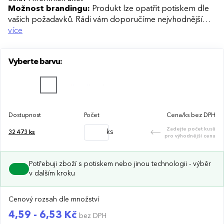
Možnost brandingu:
Produkt lze opatřit potiskem dle
vašich požadavků. Rádi vám doporučíme nejvhodnější
technologii potisku s ohledem na design i váš rozpočet.
více
Vyberte barvu:
Dostupnost
Počet
Cena/ks bez DPH
Zadejte počet kusů
ks
32 473
ks
pro výhodnější cenu
Potřebuji zboží s potiskem nebo jinou technologii - výběr
v dalším kroku
Cenový rozsah dle množství
4,59 - 6,53 Kč
bez DPH