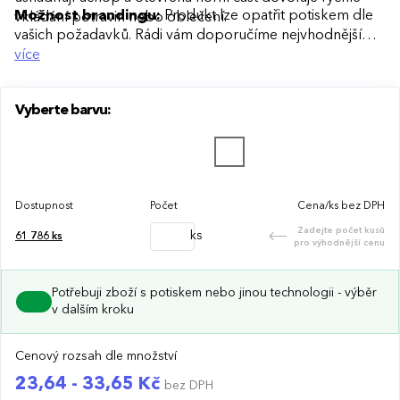
Možnost brandingu:
Produkt lze opatřit potiskem dle
vkládání potravin nebo oblečení.
vašich požadavků. Rádi vám doporučíme nejvhodnější
technologii potisku s ohledem na design i váš rozpočet.
více
Vyberte barvu:
Dostupnost
Počet
Cena/ks bez DPH
Zadejte počet kusů
ks
61 786
ks
pro výhodnější cenu
Potřebuji zboží s potiskem nebo jinou technologii - výběr
v dalším kroku
Cenový rozsah dle množství
23,64 - 33,65 Kč
bez DPH