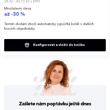
28,60 - 40,72 Kč
s DPH
Množstevní sleva
až -30 %
Termín dodání zboží automaticky vypočítá košík v dalších
krocích objednávky
Konfigurovat a vložit do košíku
Zašlete nám poptávku
ještě dnes