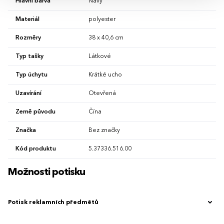
Hlavní barva
Navy
Materiál
polyester
Rozměry
38 x 40,6 cm
Typ tašky
Látkové
Typ úchytu
Krátké ucho
Uzavírání
Otevřená
Země původu
Čína
Značka
Bez značky
Kód produktu
5.37336.516.00
Možnosti potisku
Potisk reklamních předmětů