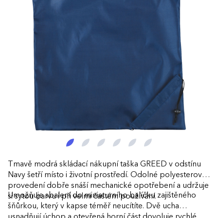
Tmavě modrá skládací nákupní taška GREED v odstínu
Navy šetří místo i životní prostředí. Odolné polyesterové
provedení dobře snáší mechanické opotřebení a udržuje
Umožňuje sbalení do miniaturního balíčku zajištěného
si sytou barvu i při velmi častém používání.
šňůrkou, který v kapse téměř neucítíte. Dvě ucha
usnadňují úchop a otevřená horní část dovoluje rychlé