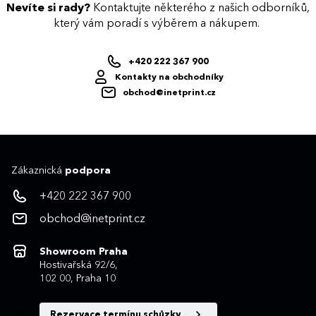
Nevíte si rady?
Kontaktujte některého z našich odborníků,
který vám poradí s výběrem a nákupem.
+420 222 367 900
Kontakty na obchodníky
obchod@inetprint.cz
Zákaznická
podpora
+420 222 367 900
obchod@inetprint.cz
Showroom Praha
Hostivařská 92/6,
102 00, Praha 10
Rezervace termínu schůzky