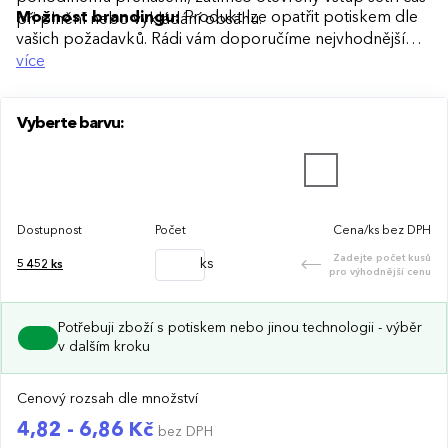
Možnost brandingu:
Produkt lze opatřit potiskem dle
při plnění nebo vykládání obsahu.
vašich požadavků. Rádi vám doporučíme nejvhodnější
technologii potisku s ohledem na design i váš rozpočet.
více
Vyberte barvu:
Dostupnost
Počet
Cena/ks bez DPH
Zadejte počet kusů
ks
5 452
ks
pro výhodnější cenu
Potřebuji zboží s potiskem nebo jinou technologii - výběr
v dalším kroku
Cenový rozsah dle množství
4,82 - 6,86 Kč
bez DPH