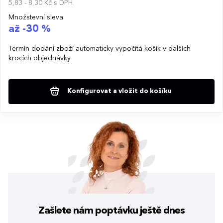
5,83 - 8,30 Kč
s DPH
Množstevní sleva
až -30 %
Termín dodání zboží automaticky vypočítá košík v dalších
krocích objednávky
Konfigurovat a vložit do košíku
Zašlete nám poptávku
ještě dnes