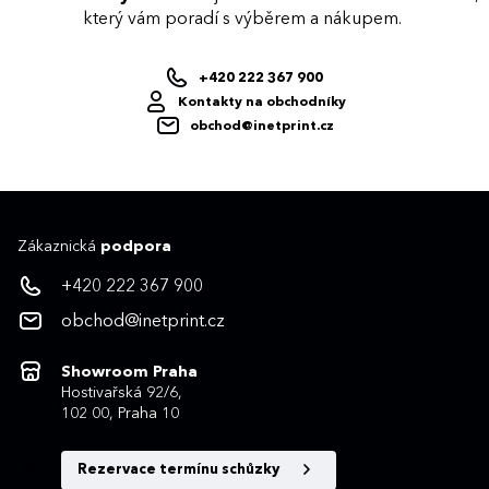
který vám poradí s výběrem a nákupem.
+420 222 367 900
Kontakty na obchodníky
obchod@inetprint.cz
Zákaznická
podpora
+420 222 367 900
obchod@inetprint.cz
Showroom Praha
Hostivařská 92/6,
102 00, Praha 10
Rezervace termínu schůzky