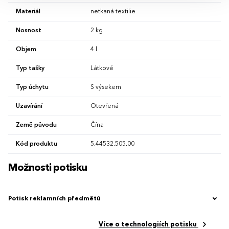
Materiál
netkaná textilie
Nosnost
2 kg
Objem
4 l
Typ tašky
Látkové
Typ úchytu
S výsekem
Uzavírání
Otevřená
Země původu
Čína
Kód produktu
5.44532.505.00
Možnosti potisku
Potisk reklamních předmětů
Více o technologiích potisku