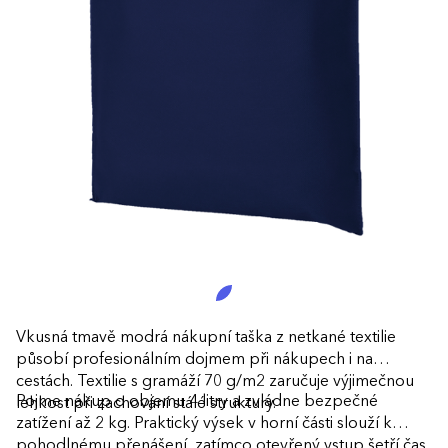
Vkusná tmavě modrá nákupní taška z netkané textilie
působí profesionálním dojmem při nákupech i na
cestách. Textilie s gramáží 70 g/m2 zaručuje výjimečnou
Pojme nákup o objemu 4 litry a zvládne bezpečné
lehkost při zachování stálé struktury.
zatížení až 2 kg. Praktický výsek v horní části slouží k
pohodlnému přenášení, zatímco otevřený vstup šetří čas