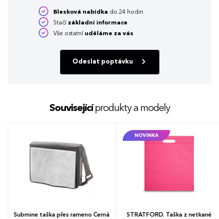
Blesková nabídka
do 24 hodin
Stačí
základní informace
Vše ostatní
uděláme za vás
Odeslat poptávku
Související
produkty a modely
NOVINKA
Submine taška přes rameno Černá
STRATFORD. Taška z netkané