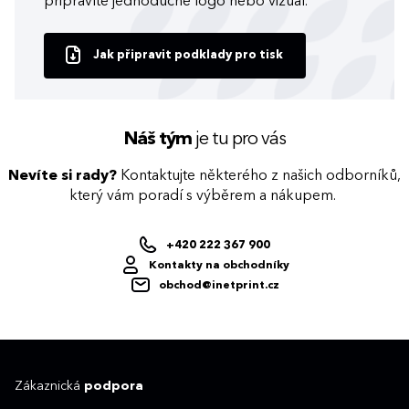
připravíte jednoduché logo nebo vizuál.
Jak připravit podklady pro tisk
Náš tým
je tu pro vás
Nevíte si rady?
Kontaktujte některého z našich odborníků,
který vám poradí s výběrem a nákupem.
+420 222 367 900
Kontakty na obchodníky
obchod@inetprint.cz
Zákaznická
podpora