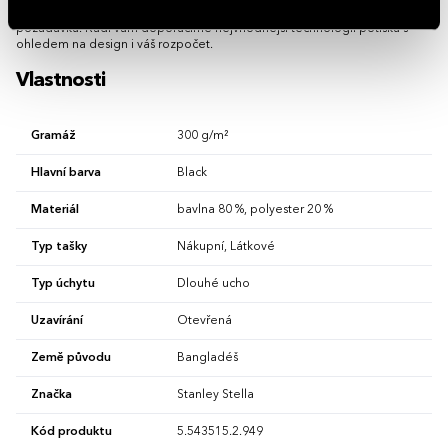
Možnost brandingu:
Produkt lze opatřit potiskem dle vašich
požadavků. Rádi vám doporučíme nejvhodnější technologii potisku s
ohledem na design i váš rozpočet.
Vlastnosti
Gramáž
300 g/m²
Hlavní barva
Black
Materiál
bavlna 80 %, polyester 20 %
Typ tašky
Nákupní, Látkové
Typ úchytu
Dlouhé ucho
Uzavírání
Otevřená
Země původu
Bangladéš
Značka
Stanley Stella
Kód produktu
5.543515.2.949