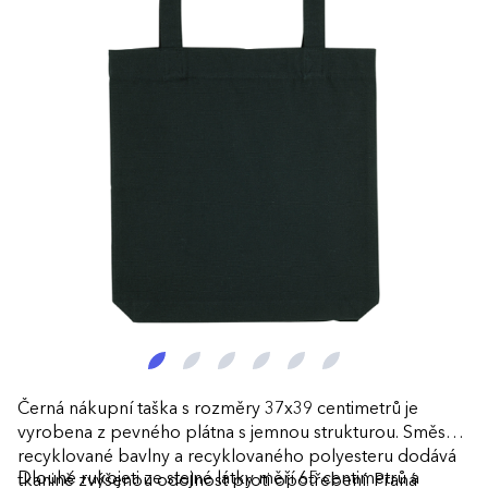
Černá nákupní taška s rozměry 37x39 centimetrů je
vyrobena z pevného plátna s jemnou strukturou. Směs
recyklované bavlny a recyklovaného polyesteru dodává
Dlouhé rukojeti ze stejné látky měří 65 centimetrů a
tkanině zvýšenou odolnost proti opotřebení. Praná