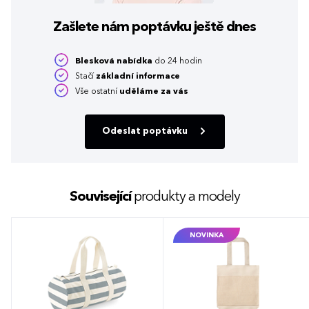
Zašlete nám poptávku
ještě dnes
Blesková nabídka
do 24 hodin
Stačí
základní informace
Vše ostatní
uděláme za vás
Odeslat poptávku
Související
produkty a modely
NOVINKA