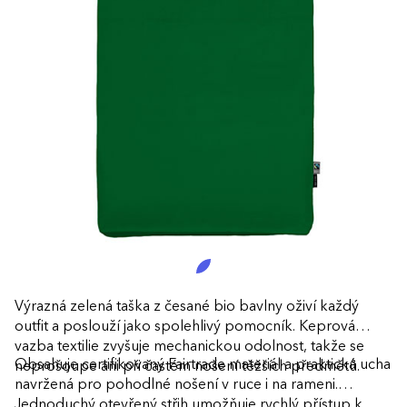
Výrazná zelená taška z česané bio bavlny oživí každý
outfit a poslouží jako spolehlivý pomocník. Keprová
vazba textilie zvyšuje mechanickou odolnost, takže se
Obsahuje certifikovaný Fairtrade materiál a praktická ucha
neprošoupe ani při častém nošení těžších předmětů.
navržená pro pohodlné nošení v ruce i na rameni.
Jednoduchý otevřený střih umožňuje rychlý přístup k