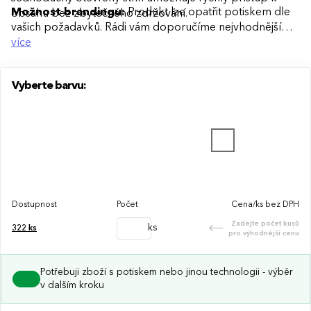
Možnost brandingu:
Produkt lze opatřit potiskem dle
obsahu bez zbytečného zdržování.
vašich požadavků. Rádi vám doporučíme nejvhodnější
technologii potisku s ohledem na design i váš rozpočet.
více
Vyberte barvu:
Dostupnost
Počet
Cena/ks bez DPH
Zadejte počet kusů
ks
322
ks
pro výhodnější cenu
Potřebuji zboží s potiskem nebo jinou technologii - výběr
v dalším kroku