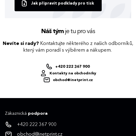
Jak připravit podklady pro tisk
Náš tým
je tu pro vás
Nevíte si rady?
Kontaktujte některého z našich odborníků,
který vám poradí s výběrem a nákupem.
+420 222 367 900
Kontakty na obchodníky
obchod@inetprint.cz
Zákaznická
podpora
+420 222 367 900
obchod@inetprint.cz