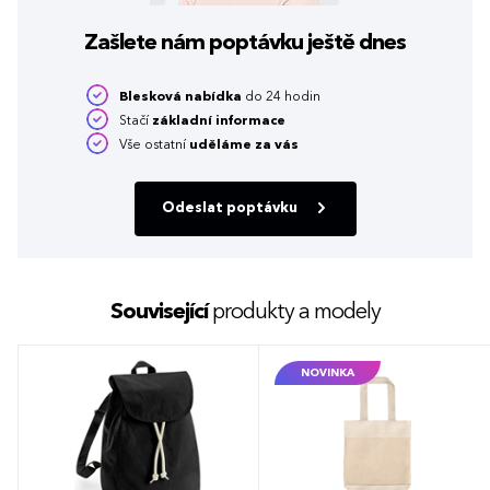
Zašlete nám poptávku
ještě dnes
Blesková nabídka
do 24 hodin
Stačí
základní informace
Vše ostatní
uděláme za vás
Odeslat poptávku
Související
produkty a modely
NOVINKA