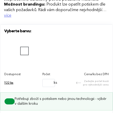
Možnost brandingu:
Produkt lze opatřit potiskem dle
vašich požadavků. Rádi vám doporučíme nejvhodnější
technologii potisku s ohledem na design i váš rozpočet.
více
Vyberte barvu:
Dostupnost
Počet
Cena/ks bez DPH
Zadejte počet kusů
ks
522
ks
pro výhodnější cenu
Potřebuji zboží s potiskem nebo jinou technologii - výběr
v dalším kroku