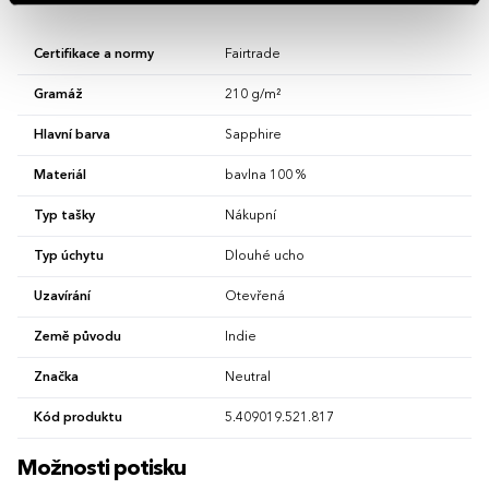
Certifikace a normy
Fairtrade
Gramáž
210 g/m²
Hlavní barva
Sapphire
Materiál
bavlna 100 %
Typ tašky
Nákupní
Typ úchytu
Dlouhé ucho
Uzavírání
Otevřená
Země původu
Indie
Značka
Neutral
Kód produktu
5.409019.521.817
Možnosti potisku