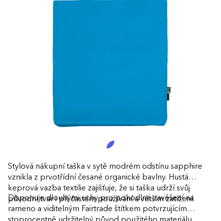
Stylová nákupní taška v sytě modrém odstínu sapphire
vznikla z prvotřídní česané organické bavlny. Hustá
keprová vazba textilie zajišťuje, že si taška udrží svůj
Disponuje dlouhými uchy pro pohodlné zavěšení na
původní tvar i při častém používání a větším zatížení.
rameno a viditelným Fairtrade štítkem potvrzujícím
stoprocentně udržitelný původ použitého materiálu.