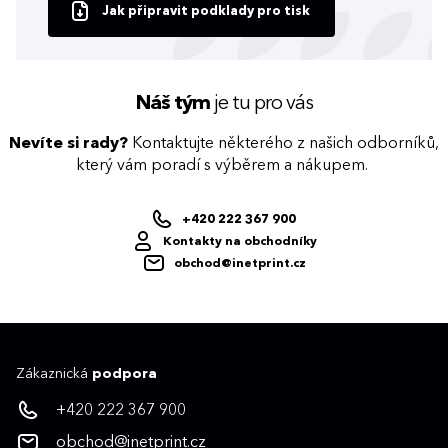
Jak připravit podklady pro tisk
Náš tým
je tu pro vás
Nevíte si rady?
Kontaktujte některého z našich odborníků,
který vám poradí s výběrem a nákupem.
+420 222 367 900
Kontakty na obchodníky
obchod@inetprint.cz
Zákaznická
podpora
+420 222 367 900
obchod@inetprint.cz