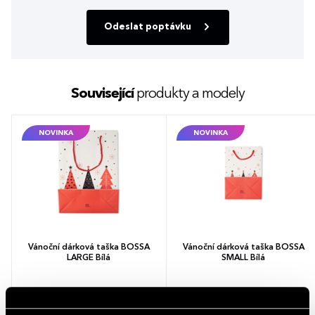
Odeslat poptávku
Související
produkty a modely
NOVINKA
NOVINKA
Vánoční dárková taška BOSSA
Vánoční dárková taška BOSSA
LARGE Bílá
SMALL Bílá
17,37 - 24,72 Kč
9,83 - 14,00 Kč