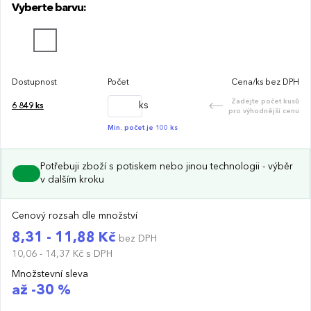
Vyberte barvu:
Dostupnost
Počet
Cena/ks bez DPH
Zadejte počet kusů
ks
6 849
ks
pro výhodnější cenu
Min. počet je 100 ks
Potřebuji zboží s potiskem nebo jinou technologii - výběr
v dalším kroku
Cenový rozsah dle množství
8,31 - 11,88 Kč
bez DPH
10,06 - 14,37 Kč
s DPH
Množstevní sleva
až -30 %