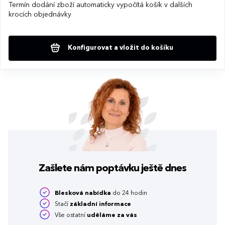
Termín dodání zboží automaticky vypočítá košík v dalších
krocích objednávky
Konfigurovat a vložit do košíku
Zašlete nám poptávku
ještě dnes
Blesková nabídka
do 24 hodin
Stačí
základní informace
Vše ostatní
uděláme za vás