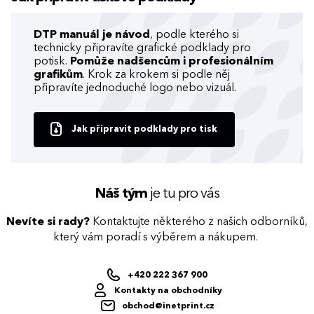
DTP manuál je návod
, podle kterého si
technicky připravíte grafické podklady pro
potisk.
Pomůže nadšencům i profesionálním
grafikům
. Krok za krokem si podle něj
připravíte jednoduché logo nebo vizuál.
Jak připravit podklady pro tisk
Náš tým
je tu pro vás
Nevíte si rady?
Kontaktujte některého z našich odborníků,
který vám poradí s výběrem a nákupem.
+420 222 367 900
Kontakty na obchodníky
obchod@inetprint.cz