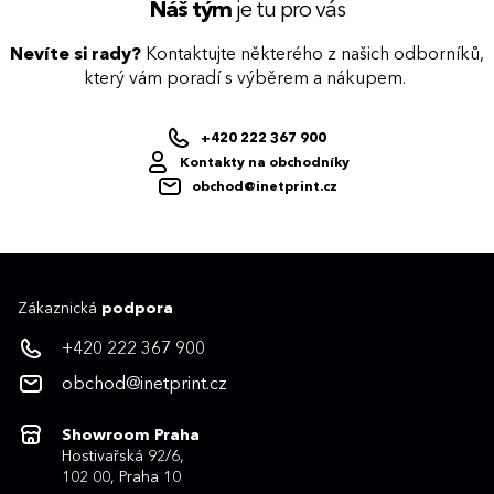
Náš tým
je tu pro vás
Nevíte si rady?
Kontaktujte některého z našich odborníků,
který vám poradí s výběrem a nákupem.
+420 222 367 900
Kontakty na obchodníky
obchod@inetprint.cz
Zákaznická
podpora
+420 222 367 900
obchod@inetprint.cz
Showroom Praha
Hostivařská 92/6,
102 00, Praha 10