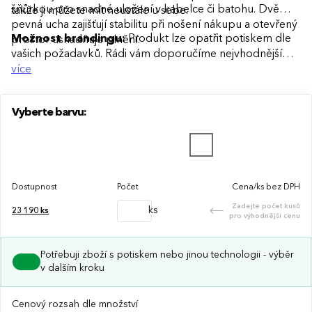
šňůrkou pro snadné uložení v kabelce či batohu. Dvě
takže ji můžete mít neustále u sebe.
pevná ucha zajišťují stabilitu při nošení nákupu a otevřený
Možnost brandingu:
Produkt lze opatřit potiskem dle
prostor usnadňuje plnění.
vašich požadavků. Rádi vám doporučíme nejvhodnější
technologii potisku s ohledem na design i váš rozpočet.
více
Vyberte barvu:
Dostupnost
Počet
Cena/ks bez DPH
Zadejte počet kusů
ks
23 190
ks
pro výhodnější cenu
Potřebuji zboží s potiskem nebo jinou technologii - výběr
v dalším kroku
Cenový rozsah dle množství