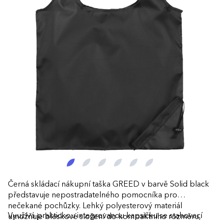
Černá skládací nákupní taška GREED v barvě Solid black
představuje nepostradatelného pomocníka pro
nečekané pochůzky. Lehký polyesterový materiál
Využívá praktickou integrovanou kapsičku se stahovací
umožňuje bleskové složení do kompaktního rozměru,