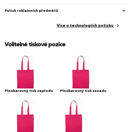
Potisk reklamních předmětů
Více o technologiích potisku
Volitelné tiskové pozice
Plnobarevný tisk zepředu
Plnobarevný tisk zezadu