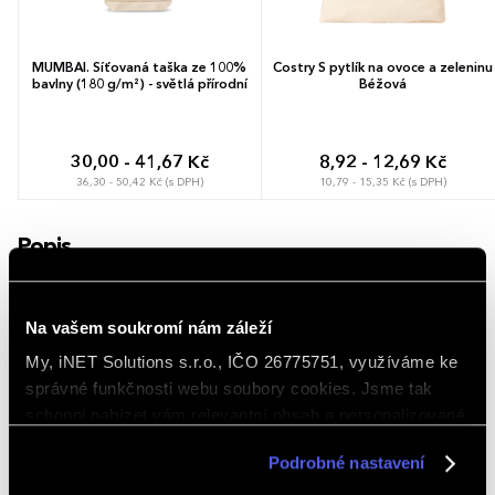
MUMBAI. Síťovaná taška ze 100%
Costry S pytlík na ovoce a zeleninu
bavlny (180 g/m²) - světlá přírodní
Béžová
30,00 - 41,67 Kč
8,92 - 12,69 Kč
36,30 - 50,42 Kč (s DPH)
10,79 - 15,35 Kč (s DPH)
Popis
Fuchsiová bavlněná taška BLAMING představuje nepřehlédnutelný
doplněk pro nákupy i volný čas. Pevná bavlna o gramáži 140 g/m2 unese
vše potřebné a po vyprázdnění ji lze snadno složit do minimálních
rozměrů.
Na vašem soukromí nám záleží
My, iNET Solutions s.r.o., IČO 26775751, využíváme ke
Využívá dlouhá ucha, která dovolují variabilní nošení podle aktuální váhy
nákladu. Široký horní vstup bez uzavírání zrychluje vkládání věcí a
správné funkčnosti webu soubory cookies. Jsme tak
usnadňuje orientaci uvnitř tašky.
schopni nabízet vám relevantní obsah a personalizované
Možnost brandingu:
Produkt lze opatřit potiskem dle vašich
nabídky nejen na webu, ale i na sociálních sítích a
požadavků. Rádi vám doporučíme nejvhodnější technologii potisku s
Podrobné nastavení
v reklamní síti na ostatních webech. Kliknutím na tlačítko
ohledem na design i váš rozpočet.
„ROZUMÍM“ souhlasíte s používáním cookies. Pro více