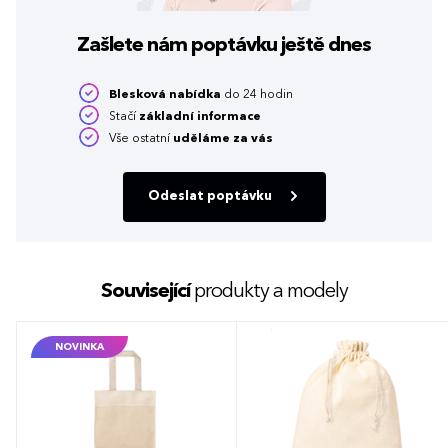
Zašlete nám poptávku
ještě dnes
Blesková nabídka
do 24 hodin
Stačí
základní informace
Vše ostatní
uděláme za vás
Odeslat poptávku
Související
produkty a modely
NOVINKA