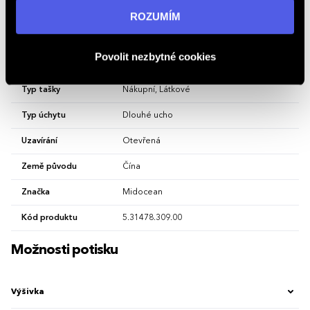
Vlastnosti
informací navštivte naši stránku
zásadách ochrany
ROZUMÍM
osobních údajů
.
Hlavní barva
Stone Blue
Povolit nezbytné cookies
Materiál
bavlna
Typ tašky
Nákupní, Látkové
Typ úchytu
Dlouhé ucho
Uzavírání
Otevřená
Země původu
Čína
Značka
Midocean
Kód produktu
5.31478.309.00
Možnosti potisku
Výšivka