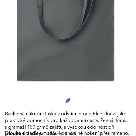
Bavlněná nákupní taška v odstínu Stone Blue slouží jako
praktický pomocník pro každodenní cesty. Pevná tkanina
s gramáží 180 g/m2 zajišťuje vysokou odolnost při
Dlouhá držadla umožňují pohodlné nošení přes rameno,
přenášení nákupu i osobních věcí.