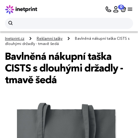
0
Inetprint.cz
Reklamní tašky
Bavlněná nákupní taška CISTS s
dlouhými držadly - tmavě šedá
Bavlněná nákupní taška
CISTS s dlouhými držadly -
tmavě šedá