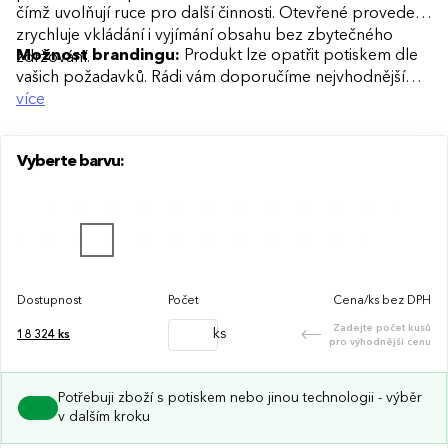
čímž uvolňují ruce pro další činnosti. Otevřené provedení
zrychluje vkládání i vyjímání obsahu bez zbytečného
Možnost brandingu:
Produkt lze opatřit potiskem dle
zdržování.
vašich požadavků. Rádi vám doporučíme nejvhodnější
technologii potisku s ohledem na design i váš rozpočet.
více
Vyberte barvu:
Dostupnost
Počet
Cena/ks bez DPH
Zadejte počet kusů
ks
18 324
ks
pro výhodnější cenu
Potřebuji zboží s potiskem nebo jinou technologii - výběr
v dalším kroku