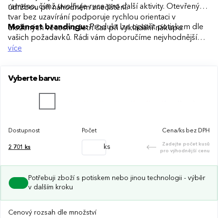
rameno, čímž uvolňuje ruce pro další aktivity. Otevřený
údržbou při náhodném znečištění.
tvar bez uzavírání podporuje rychlou orientaci v
Možnost brandingu:
Produkt lze opatřit potiskem dle
uložených věcech a šetří čas při vykládání nákupu.
vašich požadavků. Rádi vám doporučíme nejvhodnější
technologii potisku s ohledem na design i váš rozpočet.
více
Vyberte barvu:
Dostupnost
Počet
Cena/ks bez DPH
Zadejte počet kusů
ks
2 701
ks
pro výhodnější cenu
Potřebuji zboží s potiskem nebo jinou technologii - výběr
v dalším kroku
Cenový rozsah dle množství