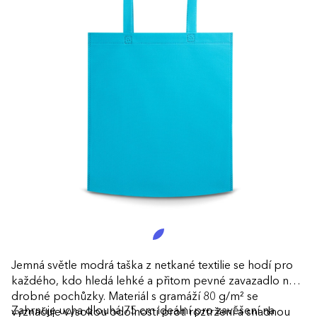
Jemná světle modrá taška z netkané textilie se hodí pro
každého, kdo hledá lehké a přitom pevné zavazadlo na
drobné pochůzky. Materiál s gramáží 80 g/m² se
Zahrnuje ucha dlouhá 75 cm ideální pro zavěšení na
vyznačuje vysokou odolností proti roztržení a snadnou