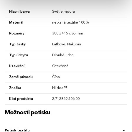
Hlavní barva
Světle modrá
Materiál
netkaná textilie 100 %
Rozměry
380 x 415 x 85 mm
Typ tašky
Látkové, Nákupní
Typ úchytu
Dlouhé ucho
Uzavírání
Otevřená
Země původu
Čína
Značka
Hi!dea™
Kód produktu
2.712869.506.00
Možnosti potisku
Potisk textilu