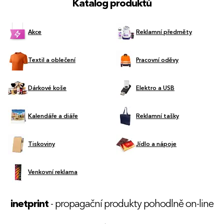
Katalog produktů
Akce
Reklamní předměty
Textil a oblečení
Pracovní oděvy
Dárkové koše
Elektro a USB
Kalendáře a diáře
Reklamní tašky
Tiskoviny
Jídlo a nápoje
Venkovní reklama
inetprint
- propagační produkty pohodlně on-line