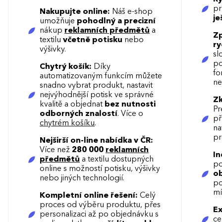
pr
Nakupujte online:
Náš e-shop
je
umožňuje
pohodlný a precizní
nákup
reklamních předmětů
a
Zp
textilu
včetně potisku
nebo
ry
výšivky.
sl
po
Chytrý košík:
Díky
fo
automatizovaným funkcím můžete
ne
snadno vybrat produkt, nastavit
nejvýhodnější potisk ve správné
Zk
kvalitě a objednat
bez nutnosti
Pr
odborných znalostí
. Více o
př
chytrém košíku
.
na
pr
Nejširší on-line nabídka v ČR:
Více než
280 000
reklamních
In
předmětů
a textilu dostupných
po
online s možností potisku, výšivky
o
nebo jiných technologií.
po
mí
Kompletní online řešení:
Celý
proces od výběru produktu, přes
Ex
personalizaci až po objednávku s
c