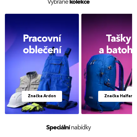
Vybrané
kolekce
4XL
Pracovní
Tašky
oblečení
a batoh
Značka Ardon
Značka Halfar
Speciální
nabídky