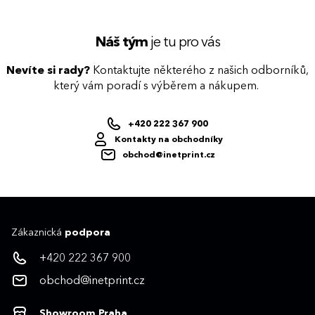
Náš tým
je tu pro vás
Nevíte si rady?
Kontaktujte některého z našich odborníků,
který vám poradí s výběrem a nákupem.
+420 222 367 900
Kontakty na obchodníky
obchod@inetprint.cz
Zákaznická
podpora
+420 222 367 900
obchod@inetprint.cz
Showroom Praha