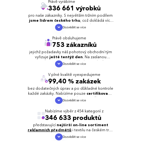
Právě vyrábíme
336 661 výrobků
pro naše zákazníky. S největším tržním podílem
jsme lídrem českého trhu
, což dokládá více
než
10 000 zakázek ročně
realizovaných
Dozvědět se více
naším profesionálním týmem.
Právě obsluhujeme
Vlastní výrobní kapacity
v Libušíně u Kladna
753 zákazníků
nám umožňují pečlivě dohlížet na
kvalitu
i
rychlost
výroby a zároveň udržovat
atraktivní
jejichž požadavky náš pohotový obchodní tým
cenu
výrobků.
vyřizuje
ještě tentýž den
. Na zaslanou
poptávku připravíme přehlednou nabídku s
Dozvědět se více
Disponujeme všemi
moderními
výraznými množstevními
slevami
do
technologiemi
na
výrobu a zpracování
1
pracovního dne.
V plné kvalitě vyexpedujeme
reklamních předmětů
i textilu.
99,40 % zakázek
Spolehlivě
obsloužíme
malé, střední i
korporátní firmy
, což potvrzují pozitivní
bez dodatečných úprav a po důkladné kontrole
reference
našich spokojených zákazníků.
každé zakázky. Nabízíme pouze
certifikované
výrobky
a naše výroba splňuje certifikací
ISO
Dozvědět se více
Naše tradice
přes 20 let v oboru
zaručuje
9001
, která zaručuje konzistentní kvalitativní
stabilitu a kvalitu služeb.
standardy.
Nabízíme výběr z 454 kategorií z
346 633 produktů
Pozitivní
recenze
našich zákazníků potvrzují
výbornou kvalitu, přičemž v ojedinělých
představující
nejširší on-line sortiment
případech oceňují naše
rychlé a férové řešení
reklamních předmětů
i textilu na českém trhu
případných reklamací.
včetně
potisku a ostatních technologií.
Dozvědět se více