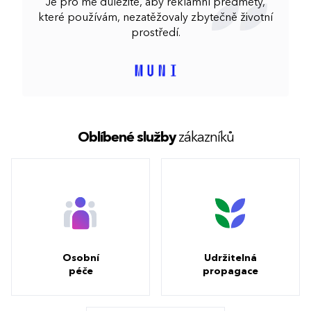
Je pro mě důležité, aby reklamní předměty,
které používám, nezatěžovaly zbytečně životní
prostředí.
Oblíbené
služby
zákazníků
Osobní
Udržitelná
péče
propagace