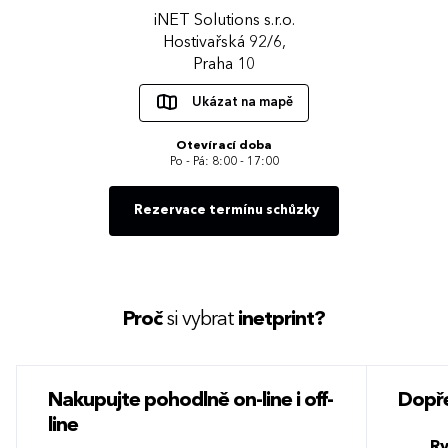
iNET Solutions s.r.o.
Hostivařská 92/6,
Praha 10
Ukázat na mapě
Otevírací doba
Po - Pá: 8:00 - 17:00
Rezervace termínu schůzky
Proč
si vybrat
inetprint?
Nakupujte pohodlně on-line i off-
Dopře
line
Ry