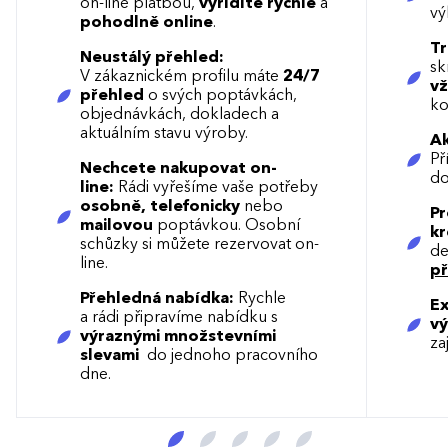
on-line platbou,
vyřídíte rychle
a
vý
pohodlně online
.
Tr
Neustálý přehled:
sk
V zákaznickém profilu máte
24/7
vž
přehled
o svých poptávkách,
ko
objednávkách, dokladech a
aktuálním stavu výroby.
Ak
Př
Nechcete nakupovat on-
do
line:
Rádi vyřešíme vaše potřeby
osobně, telefonicky
nebo
Pr
mailovou
poptávkou. Osobní
kr
schůzky si můžete rezervovat on-
de
line.
p
Přehledná nabídka:
Rychle
Ex
a rádi připravíme nabídku s
vý
výraznými množstevními
za
slevami
do jednoho pracovního
dne.