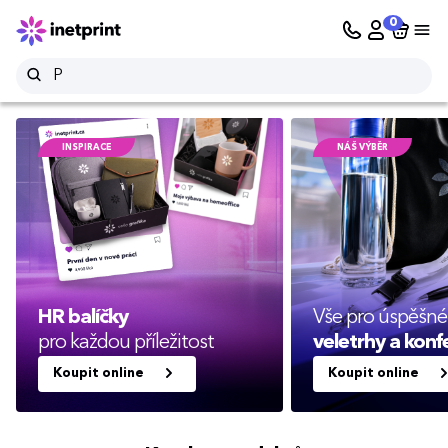
0
INSPIRACE
NÁŠ VÝBĚR
HR balíčky
Vše pro úspěšné
pro každou příležitost
veletrhy a konf
Koupit online
Koupit online