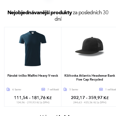
Jsme
největším podporovatelem
a
prodejcem
lokálních výrobců v B2B
Nejobjednávanější produkty
segmentu, které pečlivě vybíráme.
za posledních 30
dní
Zároveň přinášíme
inovativní upcycling
z
použitých materiálů pro firmy, které chtějí
snižovat svou ekologickou stopu
.
Pánské tričko Malfini Heavy V-neck
Kšiltovka Atlantis Headwear Bank
Five Cap Recycled
6 barev
7 velikostí
5 barev
1 velikost
111,54 - 181,76 Kč
202,17 - 359,97 Kč
134,96 - 219,93 Kč (s DPH)
244,63 - 435,56 Kč (s DPH)
S
M
L
XL
XXL
3XL
Univerzální