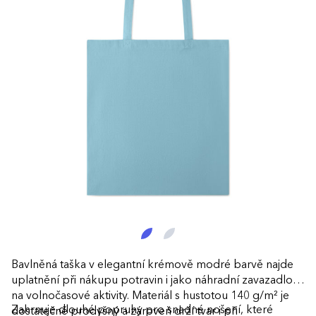
Bavlněná taška v elegantní krémově modré barvě najde
uplatnění při nákupu potravin i jako náhradní zavazadlo
na volnočasové aktivity. Materiál s hustotou 140 g/m² je
Zahrnuje dlouhé popruhy pro snadné nošení, které
dostatečně prodyšný a zároveň drží tvar i při