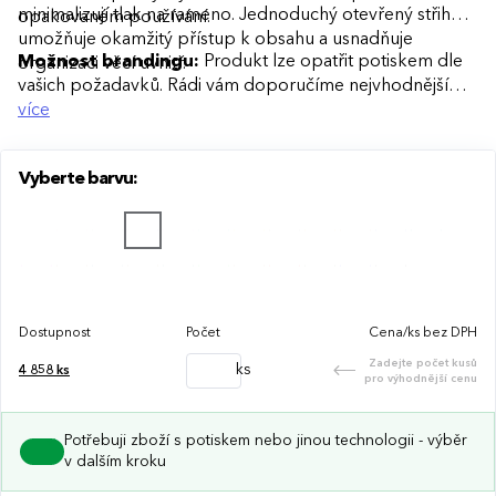
minimalizují tlak na rameno. Jednoduchý otevřený střih
opakovaném používání.
umožňuje okamžitý přístup k obsahu a usnadňuje
Možnost brandingu:
Produkt lze opatřit potiskem dle
organizaci věcí uvnitř.
vašich požadavků. Rádi vám doporučíme nejvhodnější
technologii potisku s ohledem na design i váš rozpočet.
více
Vyberte barvu:
Dostupnost
Počet
Cena/ks bez DPH
Zadejte počet kusů
ks
4 858
ks
pro výhodnější cenu
Potřebuji zboží s potiskem nebo jinou technologii - výběr
v dalším kroku