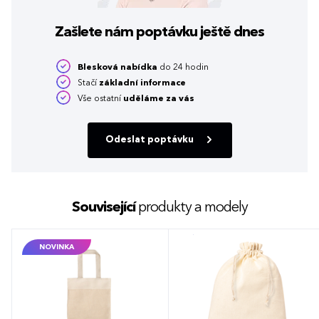
Zašlete nám poptávku
ještě dnes
Blesková nabídka
do 24 hodin
Stačí
základní informace
Vše ostatní
uděláme za vás
Odeslat poptávku
Související
produkty a modely
NOVINKA