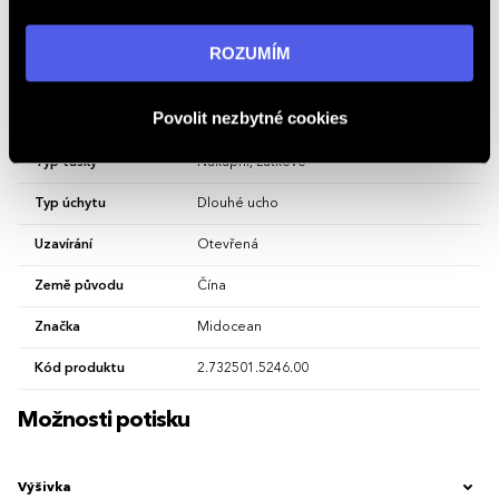
Vlastnosti
„ROZUMÍM“ souhlasíte s používáním cookies. Pro více
informací navštivte naši stránku
zásadách ochrany
ROZUMÍM
osobních údajů
.
Hlavní barva
Krémově Modrá
Povolit nezbytné cookies
Materiál
bavlna
Typ tašky
Nákupní, Látkové
Typ úchytu
Dlouhé ucho
Uzavírání
Otevřená
Země původu
Čína
Značka
Midocean
Kód produktu
2.732501.5246.00
Možnosti potisku
Výšivka