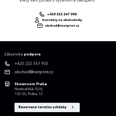
který vám poradí s výběrem a nákupem.
+420 222 367 900
Kontakty na obchodníky
obchod@inetprint.cz
Zákaznická
podpora
+420 222 367 900
obchod@inetprint.cz
Showroom Praha
Hostivařská 92/6,
102 00, Praha 10
Rezervace termínu schůzky