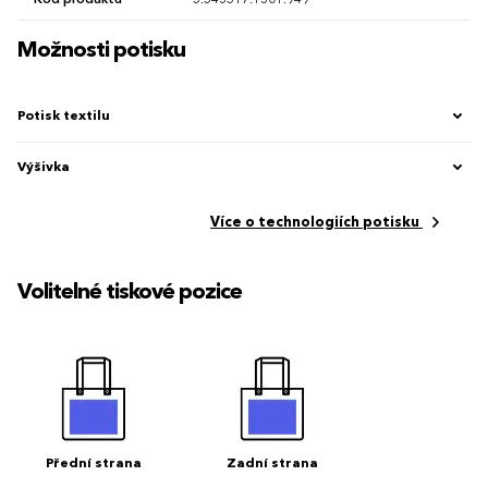
Kód produktu
5.543517.1301.949
Možnosti potisku
Potisk textilu
Výšivka
Více o technologiích potisku
Volitelné tiskové pozice
Přední strana
Zadní strana