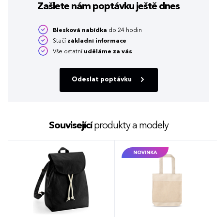
Zašlete nám poptávku
ještě dnes
Blesková nabídka
do 24 hodin
Stačí
základní informace
Vše ostatní
uděláme za vás
Odeslat poptávku
Související
produkty a modely
NOVINKA