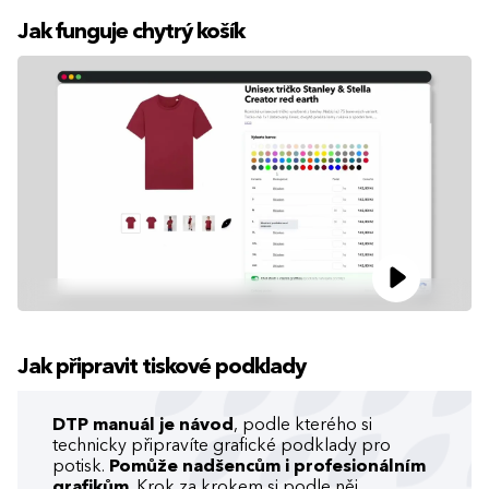
Jak funguje chytrý košík
Jak připravit tiskové podklady
DTP manuál je návod
, podle kterého si
technicky připravíte grafické podklady pro
potisk.
Pomůže nadšencům i profesionálním
grafikům
. Krok za krokem si podle něj