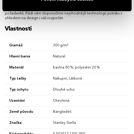
Možnost brandingu:
Produkt lze opatřit potiskem dle vašich
požadavků. Rádi vám doporučíme nejvhodnější technologii potisku s
ohledem na design i váš rozpočet.
Vlastnosti
Gramáž
300 g/m²
Hlavní barva
Natural
Materiál
bavlna 80 %, polyester 20 %
Typ tašky
Nákupní, Látkové
Typ úchytu
Dlouhé ucho
Uzavírání
Otevřená
Země původu
Bangladéš
Značka
Stanley Stella