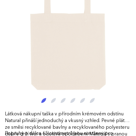
Látková nákupní taška v přírodním krémovém odstínu
Natural přináší jednoduchý a vkusný vzhled. Pevné plátno
ze směsi recyklované bavlny a recyklovaného polyesteru
Popruhy o délce 65 centimetrů jsou navrženy pro
dobře drží tvar a odolává opotřebení. Materiál s pranou