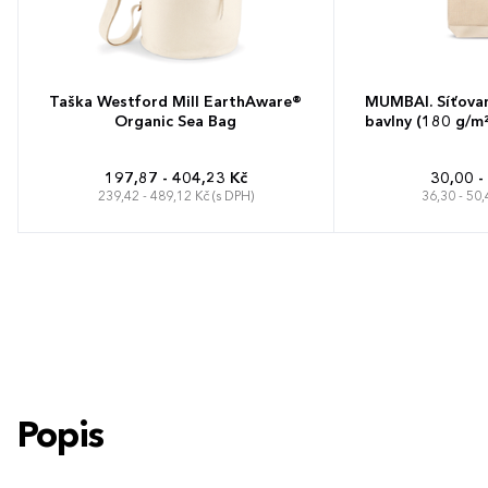
Taška Westford Mill EarthAware®
MUMBAI. Síťova
Organic Sea Bag
bavlny (180 g/m²)
197,87 - 404,23 Kč
30,00 -
239,42 - 489,12 Kč (s DPH)
36,30 - 50,
25 x 53 x 25 cm
Popis