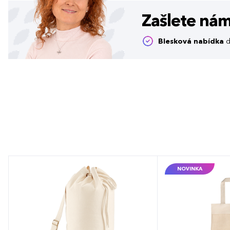
Zašlete ná
Blesková nabídka
d
NOVINKA