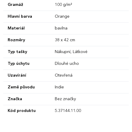
Gramáž
100 g/m²
Hlavní barva
Orange
Materiál
bavlna
Rozměry
38 x 42 cm
Typ tašky
Nákupní, Látkové
Typ úchytu
Dlouhé ucho
Uzavírání
Otevřená
Země původu
Indie
Značka
Bez značky
Kód produktu
5.37144.11.00