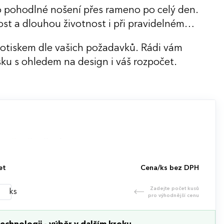
 pohodlné nošení přes rameno po celý den.
ost a dlouhou životnost i při pravidelném
potiskem dle vašich požadavků. Rádi vám
ku s ohledem na design i váš rozpočet.
et
Cena/ks bez DPH
Zadejte počet kusů
ks
pro výhodnější cenu