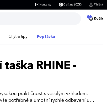
Kontakty
Čeština (CZK)
Přihlásit
0
Košík
Chytré tipy
Poptávka
 taška RHINE -
vysokou praktičnost s veselým vzhledem.
e vše potřebné a umožní rychlé odbavení u