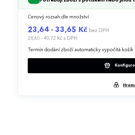
Potřebuji zboží s potiskem nebo jinou t
Cenový rozsah dle množství
23,64 - 33,65 Kč
bez DPH
28,60 - 40,72 Kč
s DPH
Termín dodání zboží automaticky vypočítá košík 
Konfigurov
Hrom