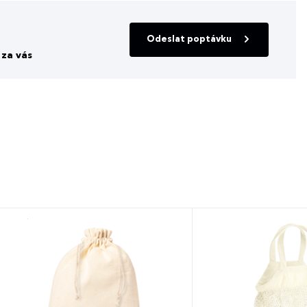
Odeslat poptávku
za vás