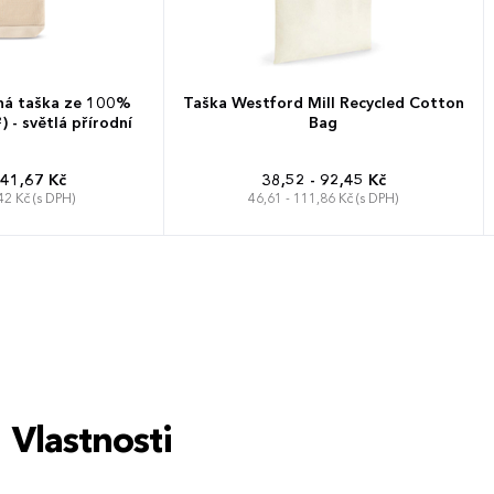
ná taška ze 100%
Taška Westford Mill Recycled Cotton
 - světlá přírodní
Bag
 41,67 Kč
38,52 - 92,45 Kč
42 Kč (s DPH)
46,61 - 111,86 Kč (s DPH)
38 x 42 cm
Vlastnosti