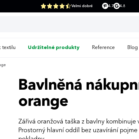
Velmi dobré
4.7
4.8
 textilu
Udržitelné produkty
Reference
Blog
ange
Bavlněná nákupní
orange
Zářivá oranžová taška z bavlny kombinuje 
Prostorný hlavní oddíl bez uzavírání pojm