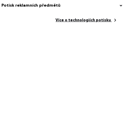
Potisk reklamních předmětů
Více o technologiích potisku