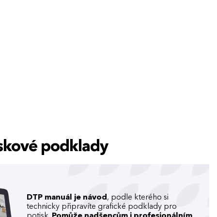
tiskové podklady
DTP manuál je návod
, podle kterého si
technicky připravíte grafické podklady pro
potisk.
Pomůže nadšencům i profesionálním