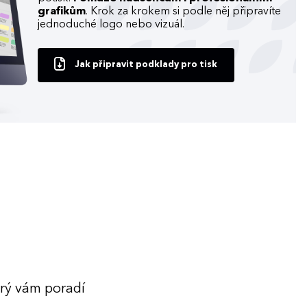
grafikům
. Krok za krokem si podle něj připravíte
jednoduché logo nebo vizuál.
Jak připravit podklady pro tisk
erý vám poradí