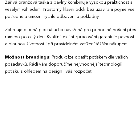
Zářivá oranžová taška z bavlny kombinuje vysokou praktičnost s
veselým vzhledem. Prostorný hlavní oddíl bez uzavírání pojme vše
potřebné a umožní rychlé odbavení u pokladny.
Zahrnuje dlouhá plochá ucha navržená pro pohodlné nošení přes
rameno po celý den. Kvalitní textilní zpracování garantuje pevnost
a dlouhou životnost i při pravidelném zatížení těžším nákupem.
Možnost brandingu:
Produkt lze opatřit potiskem dle vašich
požadavků. Rádi vám doporučíme nejvhodnější technologii
potisku s ohledem na design i váš rozpočet.