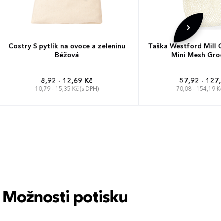
Costry S pytlík na ovoce a zeleninu
Taška Westford Mill 
Béžová
Mini Mesh Gro
8,92 - 12,69 Kč
57,92 - 127
10,79 - 15,35 Kč (s DPH)
70,08 - 154,19 K
34 x 34 
Možnosti potisku