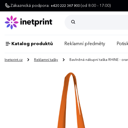
Zákaznická podpora:
(od 8:00 - 17:00)
+420 222 367 900
Katalog produktů
Reklamní předměty
Potisk
Inetprint.cz
Reklamní tašky
Bavlněná nákupní taška RHINE - or