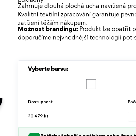
pokladny.
Zahrnuje dlouhá plochá ucha navržená pro
Kvalitní textilní zpracování garantuje pevn
zatížení těžším nákupem.
Možnost brandingu:
Produkt lze opatřit 
doporučíme nejvhodnější technologii potis
Vyberte barvu:
Dostupnost
Poč
20 479
ks