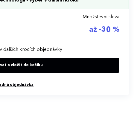
echnologii - výběr v dalším kroku
Množstevní sleva
až -30 %
v dalších krocích objednávky
at a vložit do košíku
adná objednávka