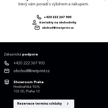
který vám poradí s výběrem a nákupem.
+420 222 367 900
Kontakty na obchodníky
obchod@inetprint.cz
Zákaznická
podpora
+420 222 367 900
obchod@inetprint.cz
Showroom Praha
Hostivařská 92/6,
102 00, Praha 10
Rezervace termínu schůzky