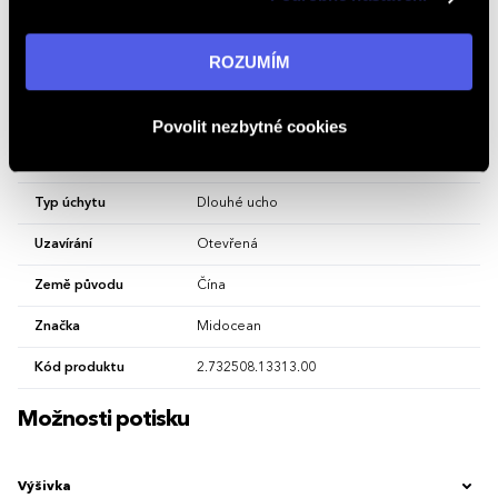
Vlastnosti
„ROZUMÍM“ souhlasíte s používáním cookies. Pro více
informací navštivte naši stránku
zásadách ochrany
ROZUMÍM
osobních údajů
.
Hlavní barva
Ochre
Materiál
bavlna
Povolit nezbytné cookies
Typ tašky
Nákupní, Látkové
Typ úchytu
Dlouhé ucho
Uzavírání
Otevřená
Země původu
Čína
Značka
Midocean
Kód produktu
2.732508.13313.00
Možnosti potisku
Výšivka