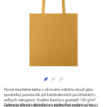
Pevná bavlněná taška v okrovém odstínu slouží jako
spolehlivý pomocník při každodenních pochůzkách i
velkých nákupech. Kvalitní bavlna s gramáží 180 g/m²
Zahrnuje dlouhá držadla pro pohodlné nošení přes
vyniká vysokou odolností a zvládne i pravidelnou zátěž