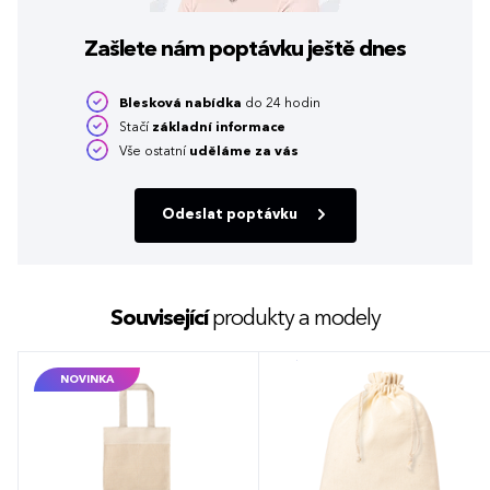
Zašlete nám poptávku
ještě dnes
Blesková nabídka
do 24 hodin
Stačí
základní informace
Vše ostatní
uděláme za vás
Odeslat poptávku
Související
produkty a modely
NOVINKA