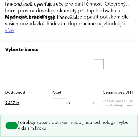
rameno, což uvolňuje ruce pro další činnosti. Otevřený
bez známek opotřebení.
horní prostor dovoluje okamžitý přístup k obsahu a
Možnost brandingu:
Produkt lze opatřit potiskem dle
urychluje vkládání i vyjímání věcí.
vašich požadavků. Rádi vám doporučíme nejvhodnější
technologii potisku s ohledem na design i váš rozpočet.
více
Vyberte barvu:
Dostupnost
Počet
Cena/ks bez DPH
Zadejte počet kusů
ks
9 437
ks
pro výhodnější cenu
Potřebuji zboží s potiskem nebo jinou technologii - výběr
v dalším kroku