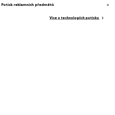
Potisk reklamních předmětů
Více o technologiích potisku