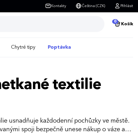
Kontakty
Čeština (CZK)
Přihlásit
0
Košík
Chytré tipy
Poptávka
etkané textilie
ilie usnadňuje každodenní pochůzky ve městě.
ovanými spoji bezpečně unese nákup o váze až