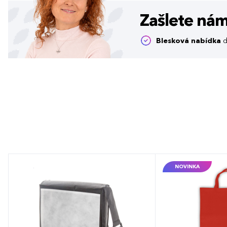
Zašlete ná
Blesková nabídka
d
NOVINKA