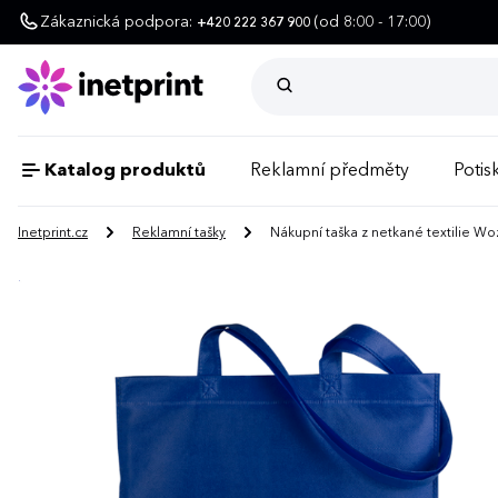
Zákaznická podpora:
(od 8:00 - 17:00)
+420 222 367 900
Katalog produktů
Reklamní předměty
Potisk
Inetprint.cz
Reklamní tašky
Nákupní taška z netkané textilie Wo