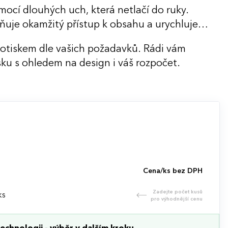
ocí dlouhých uch, která netlačí do ruky.
ňuje okamžitý přístup k obsahu a urychluje
potiskem dle vašich požadavků. Rádi vám
ku s ohledem na design i váš rozpočet.
Cena/ks bez DPH
Zadejte počet kusů
ks
pro výhodnější cenu