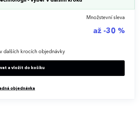
echnologii - výběr v dalším kroku
Množstevní sleva
až -30 %
v dalších krocích objednávky
at a vložit do košíku
adná objednávka