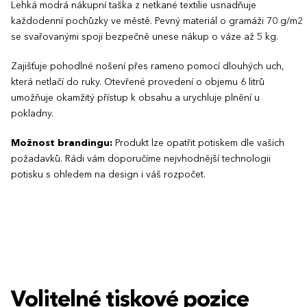
Lehká modrá nákupní taška z netkané textilie usnadňuje
každodenní pochůzky ve městě. Pevný materiál o gramáži 70 g/m2
se svařovanými spoji bezpečně unese nákup o váze až 5 kg.
Zajišťuje pohodlné nošení přes rameno pomocí dlouhých uch,
která netlačí do ruky. Otevřené provedení o objemu 6 litrů
umožňuje okamžitý přístup k obsahu a urychluje plnění u
pokladny.
Možnost brandingu:
Produkt lze opatřit potiskem dle vašich
požadavků. Rádi vám doporučíme nejvhodnější technologii
potisku s ohledem na design i váš rozpočet.
Volitelné tiskové pozice