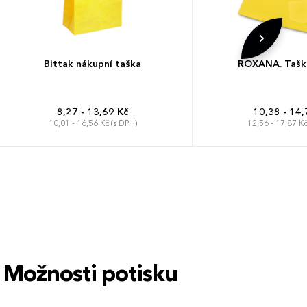
Bittak nákupní taška
ROXANA. Taška
8,27 - 13,69 Kč
10,38 - 14,
10,01 - 16,56 Kč (s DPH)
12,56 - 17,87 Kč
Možnosti potisku