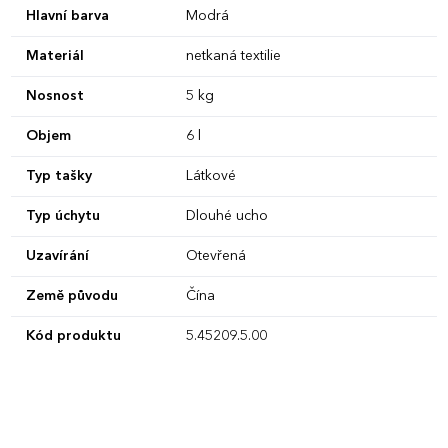
Hlavní barva
Modrá
Materiál
netkaná textilie
Nosnost
5 kg
Objem
6 l
Typ tašky
Látkové
Typ úchytu
Dlouhé ucho
Uzavírání
Otevřená
Země původu
Čína
Kód produktu
5.45209.5.00