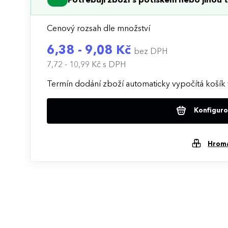
Potřebuji zboží s potiskem nebo jinou t
Cenový rozsah dle množství
6,38 - 9,08 Kč
bez DPH
7,72 - 10,99 Kč
s DPH
Termín dodání zboží automaticky vypočítá košík 
Konfigurov
Hrom