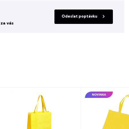
Odeslat poptávku
za vás
NOVINKA