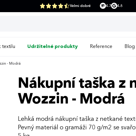
Velmi dobré
4.7
4.8
 textilu
Udržitelné produkty
Reference
Blog
zzin - Modrá
Nákupní taška z n
Wozzin - Modrá
Lehká modrá nákupní taška z netkané text
Pevný materiál o gramáži 70 g/m2 se svař