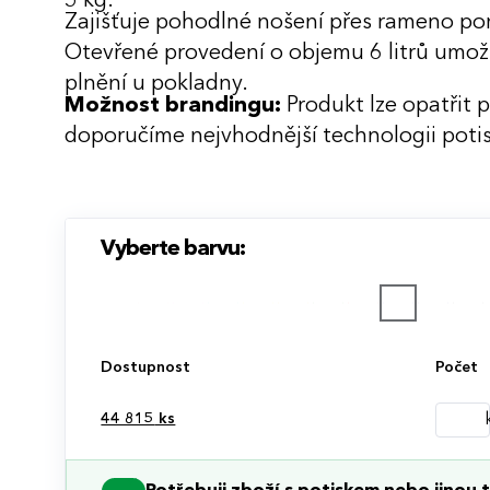
5 kg.
Zajišťuje pohodlné nošení přes rameno pom
Otevřené provedení o objemu 6 litrů umož
plnění u pokladny.
Možnost brandingu:
Produkt lze opatřit 
doporučíme nejvhodnější technologii potis
Vyberte barvu:
Dostupnost
Počet
44 815
ks