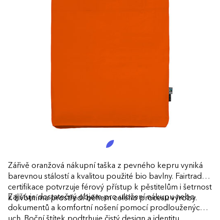
Zářivě oranžová nákupní taška z pevného kepru vyniká
barevnou stálostí a kvalitou použité bio bavlny. Fairtrade
certifikace potvrzuje férový přístup k pěstitelům i šetrnost
Zajišťuje dostatečný objem pro uložení nákupu nebo
k životnímu prostředí během celého procesu výroby.
dokumentů a komfortní nošení pomocí prodloužených
uch. Boční štítek podtrhuje čistý design a identitu