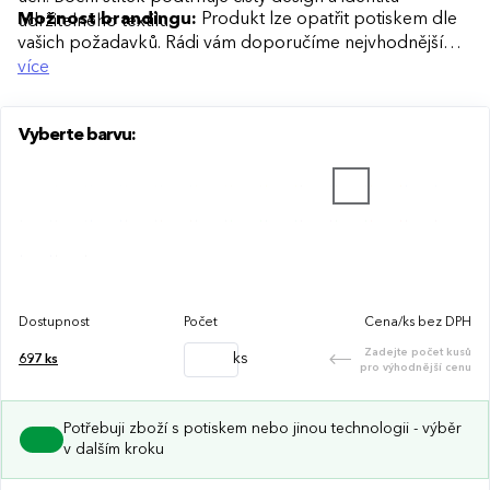
Možnost brandingu:
Produkt lze opatřit potiskem dle
udržitelného textilu.
vašich požadavků. Rádi vám doporučíme nejvhodnější
technologii potisku s ohledem na design i váš rozpočet.
více
Vyberte barvu:
Dostupnost
Počet
Cena/ks bez DPH
Zadejte počet kusů
ks
697
ks
pro výhodnější cenu
Potřebuji zboží s potiskem nebo jinou technologii - výběr
v dalším kroku