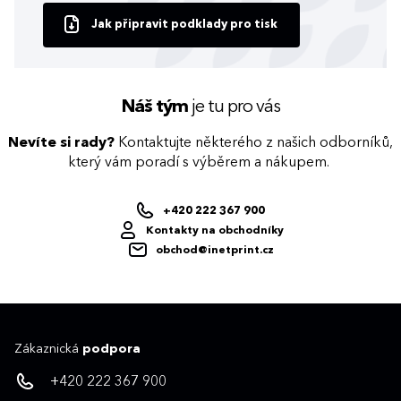
Jak připravit podklady pro tisk
Náš tým
je tu pro vás
Nevíte si rady?
Kontaktujte některého z našich odborníků,
který vám poradí s výběrem a nákupem.
+420 222 367 900
Kontakty na obchodníky
obchod@inetprint.cz
Zákaznická
podpora
+420 222 367 900