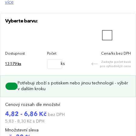
technologii potisku s ohledem na design i váš rozpočet.
více
Vyberte barvu:
Dostupnost
Počet
Cena/ks bez DPH
Zadejte počet kusů
ks
13 579
ks
pro výhodnější cenu
Potřebuji zboží s potiskem nebo jinou technologii - výběr
v dalším kroku
Cenový rozsah dle množství
4,82 - 6,86 Kč
bez DPH
5,83 - 8,30 Kč
s DPH
Množstevní sleva