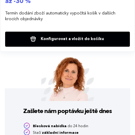
až -30 %
Termín dodání zboží automaticky vypočítá košík v dalších
krocích objednávky
Konfigurovat a vložit do košíku
Zašlete nám poptávku
ještě dnes
Blesková nabídka
do 24 hodin
Stačí
základní informace