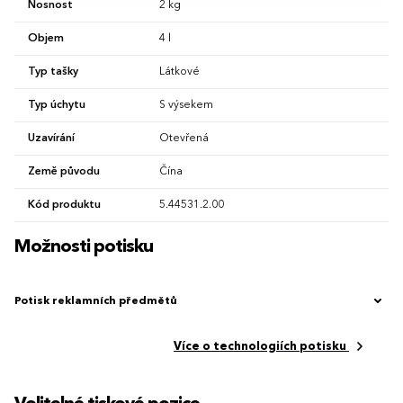
Nosnost
2 kg
Objem
4 l
Typ tašky
Látkové
Typ úchytu
S výsekem
Uzavírání
Otevřená
Země původu
Čína
Kód produktu
5.44531.2.00
Možnosti potisku
Potisk reklamních předmětů
Více o technologiích potisku