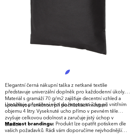
Elegantní černá nákupní taška z netkané textilie
představuje univerzální doplněk pro každodenní úkoly.
Materiál s gramáží 70 g/m2 zajišťuje decentní vzhled a
Umožňuje přenášení věcí do hmotnosti 2 kg při vnitřním
spolehlivou funkčnost při pochůzkách městem.
objemu 4 litry. Vyseknuté ucho přímo v pevném těle
zvyšuje celkovou odolnost a zaručuje jistý úchop v
Možnost brandingu:
Produkt lze opatřit potiskem dle
dlaních.
vašich požadavků. Rádi vám doporučíme nejvhodnější