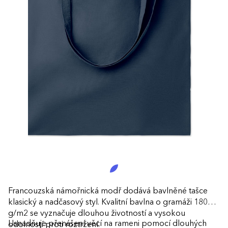
Francouzská námořnická modř dodává bavlněné tašce
klasický a nadčasový styl. Kvalitní bavlna o gramáži 180
g/m2 se vyznačuje dlouhou životností a vysokou
Usnadňuje přenášení věcí na rameni pomocí dlouhých
odolností proti roztržení.