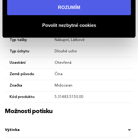
Vlastnosti
informací navštivte naši stránku
zásadách ochrany
ROZUMÍM
osobních údajů
.
Hlavní barva
Francouzská Námořnická Modrá
Povolit nezbytné cookies
Materiál
bavlna
Typ tašky
Nákupní, Látkové
Typ úchytu
Dlouhé ucho
Uzavírání
Otevřená
Země původu
Čína
Značka
Midocean
Kód produktu
5.31483.5150.00
Možnosti potisku
Výšivka