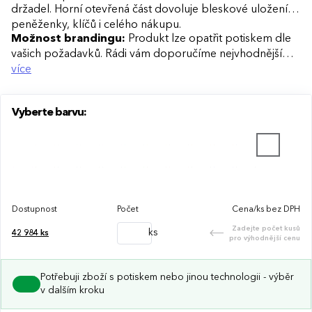
držadel. Horní otevřená část dovoluje bleskové uložení
peněženky, klíčů i celého nákupu.
Možnost brandingu:
Produkt lze opatřit potiskem dle
vašich požadavků. Rádi vám doporučíme nejvhodnější
technologii potisku s ohledem na design i váš rozpočet.
více
Vyberte barvu:
Dostupnost
Počet
Cena/ks bez DPH
Zadejte počet kusů
ks
42 984
ks
pro výhodnější cenu
Potřebuji zboží s potiskem nebo jinou technologii - výběr
v dalším kroku