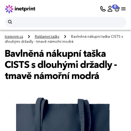
0
Inetprint.cz
Reklamní tašky
Bavlněná nákupní taška CISTS s
dlouhými držadly - tmavě námořní modrá
Bavlněná nákupní taška
CISTS s dlouhými držadly -
tmavě námořní modrá