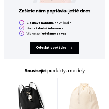
Zašlete nám poptávku
ještě dnes
Blesková nabídka
do 24 hodin
Stačí
základní informace
Vše ostatní
uděláme za vás
Odeslat poptávku
Související
produkty a modely