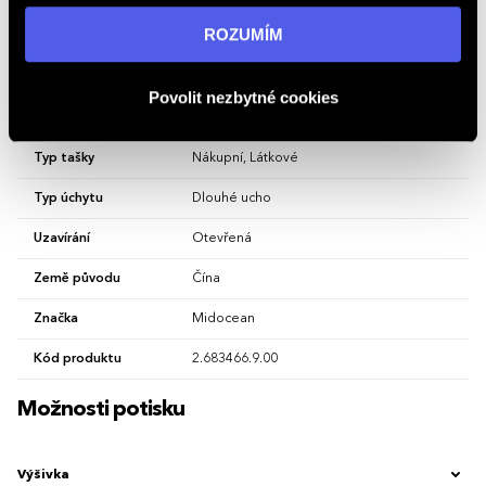
Vlastnosti
informací navštivte naši stránku
zásadách ochrany
ROZUMÍM
osobních údajů
.
Hlavní barva
Hnědá
Povolit nezbytné cookies
Materiál
bavlna
Typ tašky
Nákupní, Látkové
Typ úchytu
Dlouhé ucho
Uzavírání
Otevřená
Země původu
Čína
Značka
Midocean
Kód produktu
2.683466.9.00
Možnosti potisku
Výšivka