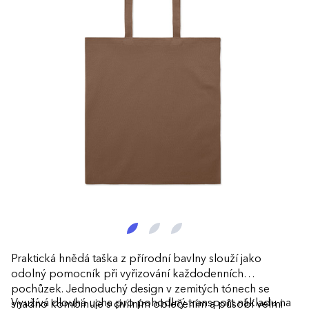
Praktická hnědá taška z přírodní bavlny slouží jako
odolný pomocník při vyřizování každodenních
pochůzek. Jednoduchý design v zemitých tónech se
Využívá dlouhá ucha pro pohodlný transport nákladu na
snadno kombinuje s civilním oblečením a působí velmi