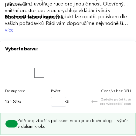
rameni, čímž uvolňuje ruce pro jinou činnost. Otevřený
přirozeně.
vnitřní prostor bez zipu urychluje vkládání věcí v
Možnost brandingu:
Produkt lze opatřit potiskem dle
obchodě nebo v knihovně.
vašich požadavků. Rádi vám doporučíme nejvhodnější
technologii potisku s ohledem na design i váš rozpočet.
více
Vyberte barvu:
Dostupnost
Počet
Cena/ks bez DPH
Zadejte počet kusů
ks
12 563
ks
pro výhodnější cenu
Potřebuji zboží s potiskem nebo jinou technologii - výběr
v dalším kroku