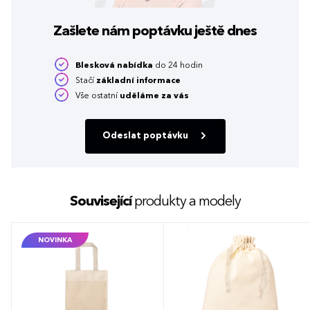
Zašlete nám poptávku
ještě dnes
Blesková nabídka
do 24 hodin
Stačí
základní informace
Vše ostatní
uděláme za vás
Odeslat poptávku
Související
produkty a modely
NOVINKA