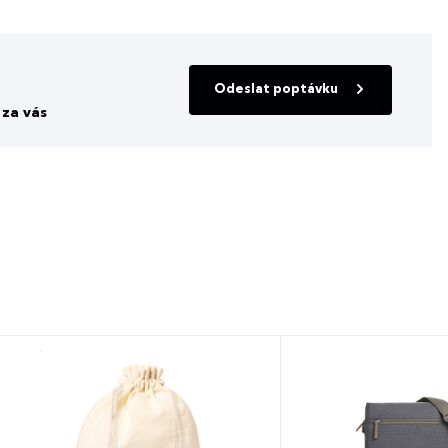
Odeslat poptávku
za vás