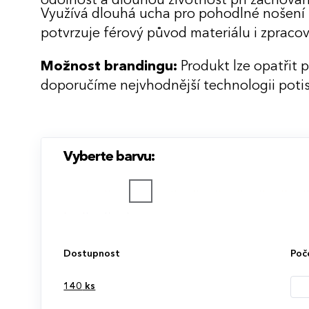
odolnost a dlouhou životnost při zachován
Využívá dlouhá ucha pro pohodlné nošení 
potvrzuje férový původ materiálu i zpracov
Možnost brandingu:
Produkt lze opatřit 
doporučíme nejvhodnější technologii potis
Vyberte barvu:
Dostupnost
Poč
140
ks