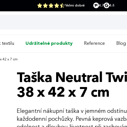
Velmi dobré
4.7
4.8
 textilu
Udržitelné produkty
Reference
Blog
 x 42 x 7 cm
Taška Neutral Twi
38 x 42 x 7 cm
Elegantní nákupní taška v jemném odstínu 
každodenní pochůzky. Pevná keprová vazba