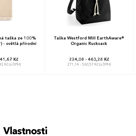
ná taška ze 100%
Taška Westford Mill EarthAware®
 - světlá přírodní
Organic Rucksack
 41,67 Kč
224,08 - 463,28 Kč
42 Kč (s DPH)
271,14 - 560,57 Kč (s DPH)
26 x 38 x 14 cm
Vlastnosti