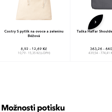
Costry S pytlík na ovoce a zeleninu
Taška Halfar Should
Béžová
8,92 - 12,69 Kč
363,26 - 640
10,79 - 15,35 Kč (s DPH)
439,54 - 774,41 K
Možnosti potisku