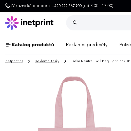
Zákaznická podpora:
(od 8:00 - 17:00)
+420 222 367 900
Katalog produktů
Reklamní předměty
Potisk
Inetprint.cz
Reklamní tašky
Taška Neutral Twill Bag Light Pink 38