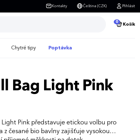
Kontakty
Čeština (CZK)
Přihlásit
0
Košík
Chytré tipy
Poptávka
ll Bag Light Pink
Light Pink představuje etickou volbu pro
 z česané bio bavlny zajišťuje vysokou