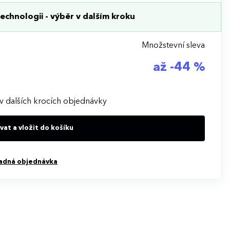
echnologii - výběr v dalším kroku
Množstevní sleva
až -44 %
v dalších krocích objednávky
at a vložit do košíku
adná objednávka