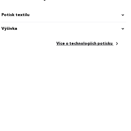
Potisk textilu
Výšivka
Více o technologiích potisku