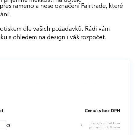
í příjemné měkkosti na dotek.
přes rameno a nese označení Fairtrade, které
ání.
potiskem dle vašich požadavků. Rádi vám
ku s ohledem na design i váš rozpočet.
et
Cena/ks bez DPH
Zadejte počet kusů
ks
pro výhodnější cenu