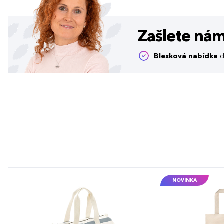
Zašlete ná
Blesková nabídka
d
NOVINKA