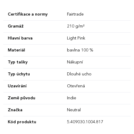
Certifikace a normy
Fairtrade
Gramáž
210 g/m²
Hlavní barva
Light Pink
Materiál
bavlna 100 %
Typ tašky
Nákupní
Typ úchytu
Dlouhé ucho
Uzavírání
Otevřená
Země původu
Indie
Značka
Neutral
Kód produktu
5.409030.1004.817