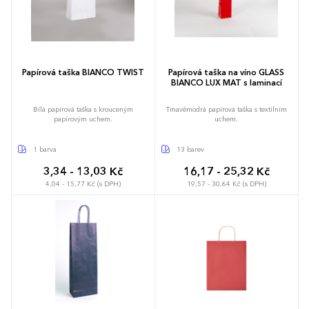
Papírová taška BIANCO TWIST
Papírová taška na víno GLASS
BIANCO LUX MAT s laminací
Bílá papírová taška s krouceným
Tmavěmodrá papírová taška s textilním
papírovým uchem.
uchem.
1 barva
13 barev
3,34 - 13,03 Kč
16,17 - 25,32 Kč
4,04 - 15,77 Kč (s DPH)
19,57 - 30,64 Kč (s DPH)