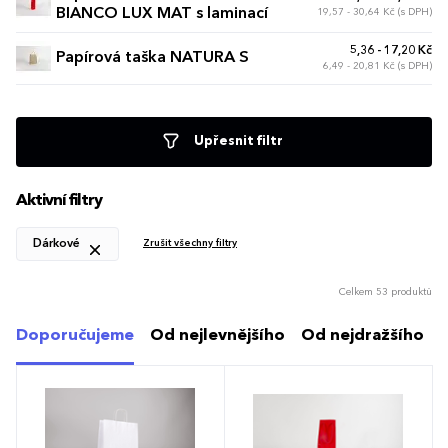
BIANCO LUX MAT s laminací
19,57 - 30,64 Kč (s DPH)
5,36 - 17,20 Kč
Papírová taška NATURA S
6,49 - 20,81 Kč (s DPH)
Upřesnit filtr
Aktivní filtry
Dárkové
Zrušit všechny filtry
Celkem 53 produktů
Doporučujeme
Od nejlevnějšího
Od nejdražšího