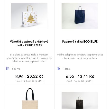
Vánoční papírová a dárková
Papírová taška ECO BLUE
taška CHRISTMAS
Bílo zlatá papírová taška s motivem
Modrá celoplošně potištěná papírová taška
vánočního stromečku, vloček a zvonečků,
s krouceným papírovým uchem.
zlaté kroucené papírové ucho.
1 barva
1 barva
8,96 - 20,52 Kč
6,55 - 13,41 Kč
10,84 - 24,83 Kč (s DPH)
7,93 - 16,23 Kč (s DPH)