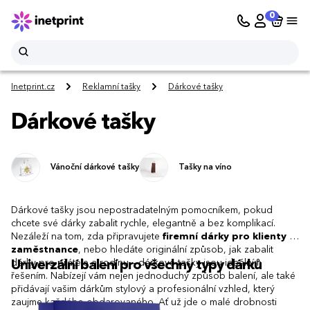
0
Inetprint.cz
Reklamní tašky
Dárkové tašky
Dárkové tašky
Vánoční dárkové tašky
Tašky na víno
Dárkové tašky jsou nepostradatelným pomocníkem, pokud
chcete své dárky zabalit rychle, elegantně a bez komplikací.
Nezáleží na tom, zda připravujete
firemní dárky pro klienty a
zaměstnance
, nebo hledáte originální způsob, jak zabalit
dárky pro přátele a rodinu – dárkové tašky jsou ideálním
Univerzální balení pro všechny typy dárků
řešením. Nabízejí vám nejen jednoduchý způsob balení, ale také
přidávají vašim dárkům stylový a profesionální vzhled, který
zaujme každého obdarovaného. Ať už jde o malé drobnosti