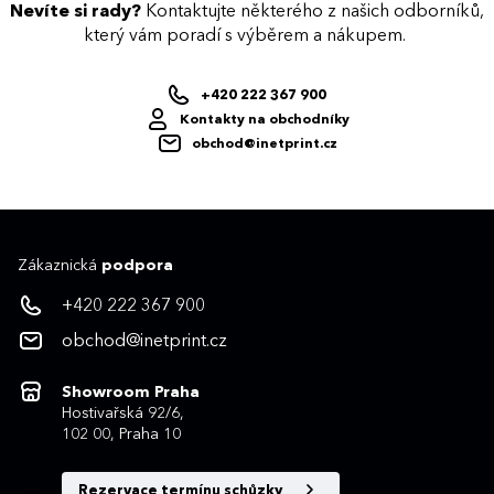
Nevíte si rady?
Kontaktujte některého z našich odborníků,
který vám poradí s výběrem a nákupem.
+420 222 367 900
Kontakty na obchodníky
obchod@inetprint.cz
Zákaznická
podpora
+420 222 367 900
obchod@inetprint.cz
Showroom Praha
Hostivařská 92/6,
102 00, Praha 10
Rezervace termínu schůzky