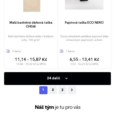
Malá bavlněná dárková taška
Papírová taška ECO NERO
CHISAI
Malá bavlněná dárková taška s krátkými
Černá celoplošně potištěná papírová taška
uchy. 140 g/m².
s krouceným papírovým uchem.
4 barvy
1 barva
11,14 - 15,87 Kč
6,55 - 13,41 Kč
13,48 - 19,20 Kč (s DPH)
7,93 - 16,23 Kč (s DPH)
24 další
1
2
3
Náš tým
je tu pro vás