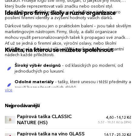
taškách. Přidejte logo své firmy, slogan, či jakýkoli jiný motiv,
který bude reprezentovat vaši značku nebo osobní styl.
Personalizované dárkové tašky jsou ideálním nástrojem pro
Ideální pro firmy, školy a různé organizace
posílení firemní identity a zvýšení hodnoty vašich dárků.
Dárkové tašky nejsou jen o praktickém balení – jsou také skvělým
marketingovým nástrojem. Firmy, školy, a další organizace
mohou využít personalizovaných tašek k propagaci své značky.
Ať už se jedná o firemní akce, výroční oslavy, nebo školní
události, naše dárkové tašky přidají profesionální a elegantní
Kvalita, na kterou se můžete spolehnout
nádech každé příležitosti.
Široký výběr designů
– od klasických po moderní, od
jednoduchých po luxusní.
Odolné materiály
– tašky, které unesou i těžší předměty a
zaručí bezpečnost vašich dárků.
více
Možnost personalizace
– přizpůsobte tašky vaší firemní
identitě či osobnímu stylu.
Nejprodávanější
Rychlé a spolehlivé dodání
– chápeme, že čas je
Papírová taška CLASSIC
4,60 - 16,12 Kč
důležitý, proto garantujeme včasné doručení.
NATURE (HS)
5,57 - 19,51 Kč (s DPH)
Papírová taška na víno GLASS
16,17 - 25,32 Kč