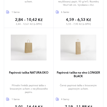
uchem.
recyklovaný papír, 90 g/m²). Rozměry
18x21x8 cm. Vyrobeno v EU.
1 barva
6 barev
2,84 - 10,42 Kč
4,59 - 6,53 Kč
3,44 - 12,61 Kč (s DPH)
5,55 - 7,90 Kč (s DPH)
Papírová taška NATURA EKO
Papírová taška na víno LONGER
BLACK
Přírodní hnědá papírová taška s
Černá papírová taška s krouceným
krouceným uchem z recyklovaného
papírovým uchem.
papíru.
1 barva
4 barvy