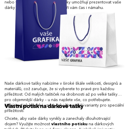
nebo větší předměty, dárkové tašky umožňují prezentovat vaše
dárky v tom nejlepším světle a šetří vám čas i námahu.
Naše dárkové tašky nabízíme v široké škále velikostí, designů a
materiálů, což zaručuje, že si vyberete to pravé pro každou
příležitost. Od malých taštiček na drobnosti až po velké tašky
pro objemnější dárky – u nás najdete vše, co potřebujete.
Nabízíme jak klasické vzory, tak i luxusnější varianty pro speciální
Vlastní potisk na dárkové tašky
příležitosti.
Chcete, aby vaše dárky vynikly a zanechaly dlouhotrvající
dojem? Využijte možnost
vlastního potisku
na dárkových