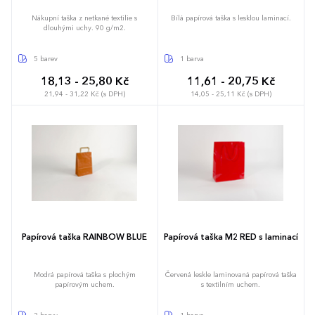
Nákupní taška z netkané textilie s
Bílá papírová taška s lesklou laminací.
dlouhými uchy. 90 g/m2.
5 barev
1 barva
18,13 - 25,80 Kč
11,61 - 20,75 Kč
21,94 - 31,22 Kč (s DPH)
14,05 - 25,11 Kč (s DPH)
Papírová taška RAINBOW BLUE
Papírová taška M2 RED s laminací
Modrá papírová taška s plochým
Červená leskle laminovaná papírová taška
papírovým uchem.
s textilním uchem.