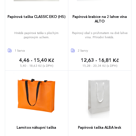
Papírová taška CLASSIC EKO (HS)
Papírová krabice na 2 lahve vína
ALTO
Hnědá papírová taška s plochým
Papírový obal s průhmatem na dvě lahve
papírovým uchem.
vína. Přírodní hnědá.
1 barva
2 barvy
4,46 - 15,40 Kč
12,63 - 16,81 Kč
5,40 - 18,63 Kč (s DPH)
15,28 - 20,34 Kč (s DPH)
Lamitox nákupní taška
Papírová taška ALBA lesk