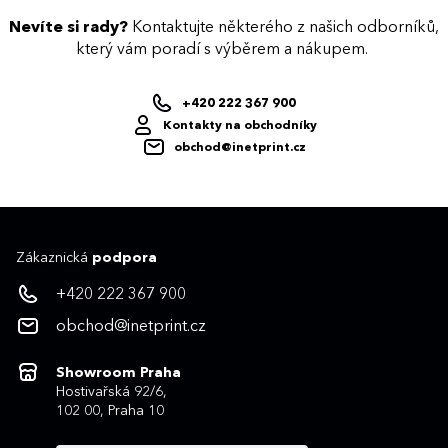
Nevíte si rady?
Kontaktujte některého z našich odborníků,
který vám poradí s výběrem a nákupem.
+420 222 367 900
Kontakty na obchodníky
obchod@inetprint.cz
Zákaznická
podpora
+420 222 367 900
obchod@inetprint.cz
Showroom Praha
Hostivařská 92/6,
102 00, Praha 10