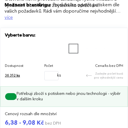
Možnost brandingu:
Produkt lze opatřit potiskem dle
vyndávání obsahu bez zbytečného zdržování.
vašich požadavků. Rádi vám doporučíme nejvhodnější
technologii potisku s ohledem na design i váš rozpočet.
více
Vyberte barvu:
Dostupnost
Počet
Cena/ks bez DPH
Zadejte počet kusů
ks
36 352
ks
pro výhodnější cenu
Potřebuji zboží s potiskem nebo jinou technologii - výběr
v dalším kroku
Cenový rozsah dle množství
6,38 - 9,08 Kč
bez DPH