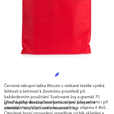
Červená nákupní taška Wozzin z netkané textilie vyniká
lehkostí a šetrností k životnímu prostředí při
každodenním používání. Svařované švy a gramáž 70
Dlouhá ucha dovolují komfortní nošení přes rameno i při
g/m2 zajišťují dostatečnou pevnost pro bezpečné
maximálním vytížení vnitřního prostoru o objemu 6 litrů.
přenášení věcí s celkovou nosností 5 kg.
Otevřené horní provedení usnadňuje rychlé vkládání a