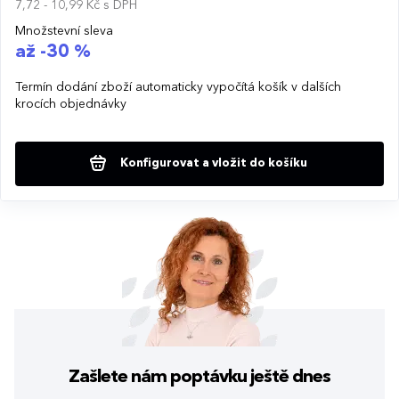
7,72 - 10,99 Kč
s DPH
Množstevní sleva
až -30 %
Termín dodání zboží automaticky vypočítá košík v dalších
krocích objednávky
Konfigurovat a vložit do košíku
Zašlete nám poptávku
ještě dnes