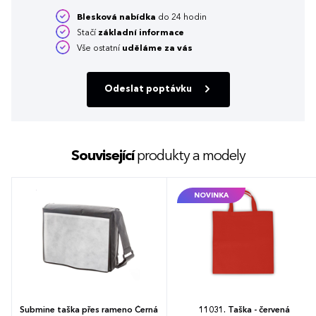
Blesková nabídka
do 24 hodin
Stačí
základní informace
Vše ostatní
uděláme za vás
Odeslat poptávku
Související
produkty a modely
NOVINKA
Submine taška přes rameno Černá
11031. Taška - červená