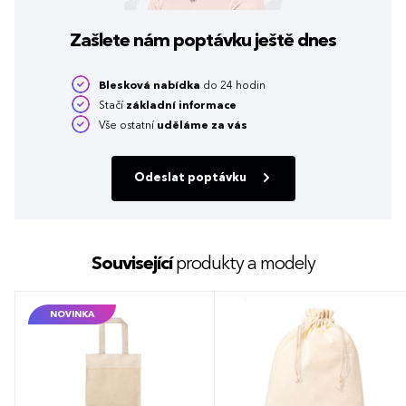
Zašlete nám poptávku
ještě dnes
Blesková nabídka
do 24 hodin
Stačí
základní informace
Vše ostatní
uděláme za vás
Odeslat poptávku
Související
produkty a modely
NOVINKA