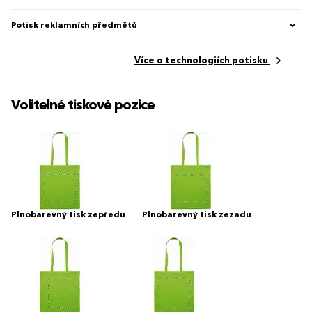
Potisk reklamních předmětů
Více o technologiích potisku
Volitelné tiskové pozice
Plnobarevný tisk zepředu
Plnobarevný tisk zezadu