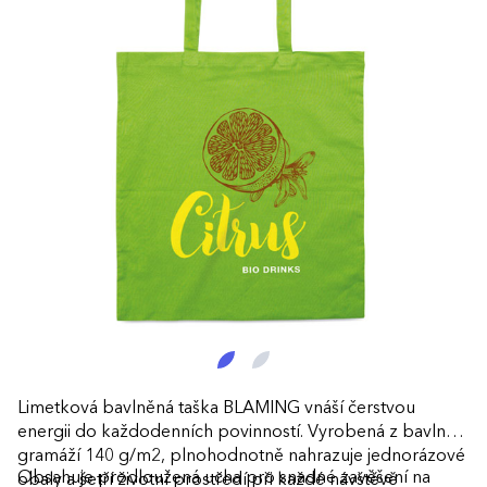
Limetková bavlněná taška BLAMING vnáší čerstvou
energii do každodenních povinností. Vyrobená z bavlny o
gramáží 140 g/m2, plnohodnotně nahrazuje jednorázové
Obsahuje prodloužená ucha pro snadné zavěšení na
obaly a šetří životní prostředí při každé návštěvě