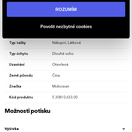
Vlastnosti
informací navštivte naši stránku
zásadách ochrany
ROZUMÍM
osobních údajů
.
Hlavní barva
Limetková
Povolit nezbytné cookies
Materiál
bavlna
Typ tašky
Nákupní, Látkové
Typ úchytu
Dlouhé ucho
Uzavírání
Otevřená
Země původu
Čína
Značka
Midocean
Kód produktu
5.30810.633.00
Možnosti potisku
Výšivka