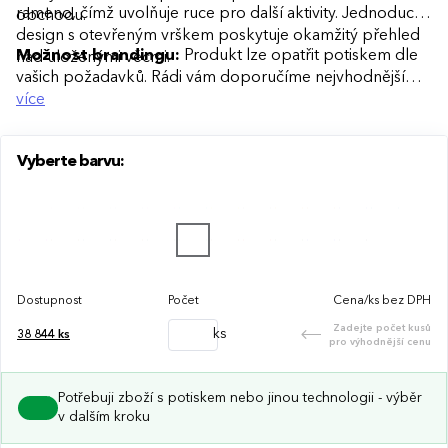
rameno, čímž uvolňuje ruce pro další aktivity. Jednoduchý
obchodu.
design s otevřeným vrškem poskytuje okamžitý přehled
Možnost brandingu:
Produkt lze opatřit potiskem dle
nad uloženými věcmi.
vašich požadavků. Rádi vám doporučíme nejvhodnější
technologii potisku s ohledem na design i váš rozpočet.
více
Vyberte barvu:
Dostupnost
Počet
Cena/ks bez DPH
Zadejte počet kusů
ks
38 844
ks
pro výhodnější cenu
Potřebuji zboží s potiskem nebo jinou technologii - výběr
v dalším kroku