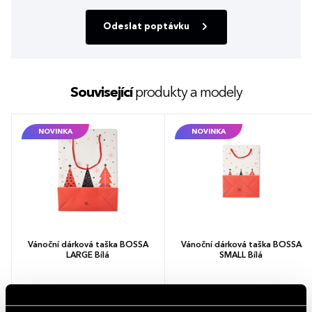
Odeslat poptávku
Související
produkty a modely
NOVINKA
NOVINKA
Vánoční dárková taška BOSSA
Vánoční dárková taška BOSSA
LARGE Bílá
SMALL Bílá
17,37 - 24,72 Kč
9,83 - 14,00 Kč