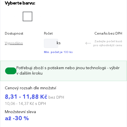
Vyberte barvu:
Dostupnost
Počet
Cena/ks bez DPH
Zadejte počet kusů
ks
Vyprodáno
pro výhodnější cenu
Min. počet je 100 ks
Potřebuji zboží s potiskem nebo jinou technologii - výběr
v dalším kroku
Cenový rozsah dle množství
8,31 - 11,88 Kč
bez DPH
10,06 - 14,37 Kč
s DPH
Množstevní sleva
až -30 %