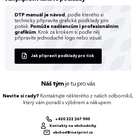
DTP manuál je návod
, podle kterého si
technicky připravíte grafické podklady pro
potisk.
Pomůže nadšencům i profesionálním
grafikům
. Krok za krokem si podle něj
připravíte jednoduché logo nebo vizuál.
Jak připravit podklady pro tisk
Náš tým
je tu pro vás
Nevíte si rady?
Kontaktujte některého z našich odborníků,
který vám poradí s výběrem a nákupem.
+420 222 367 900
Kontakty na obchodníky
obchod@inetprint.cz