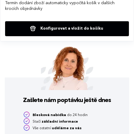
Termín dodání zboží automaticky vypočítá košík v dalších
krocích objednávky
Konfigurovat a vložit do košíku
Zašlete nám poptávku
ještě dnes
Blesková nabídka
do 24 hodin
Stačí
základní informace
Vše ostatní
uděláme za vás