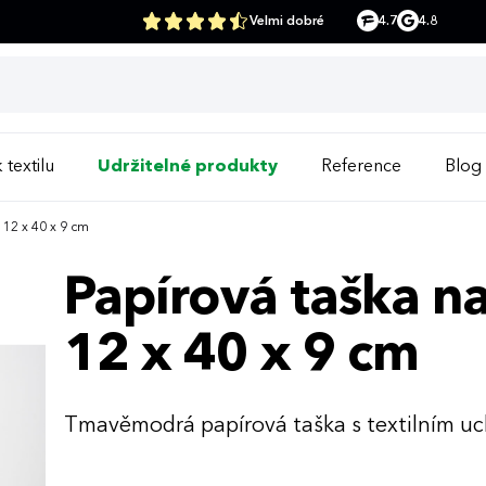
Velmi dobré
4.7
4.8
 textilu
Udržitelné produkty
Reference
Blog
 12 x 40 x 9 cm
Papírová taška n
12 x 40 x 9 cm
Tmavěmodrá papírová taška s textilním u