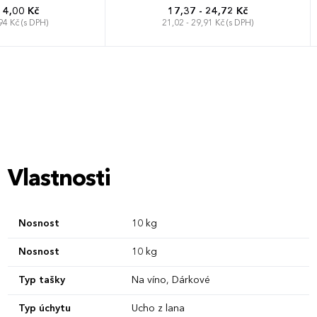
14,00 Kč
17,37 - 24,72 Kč
94 Kč (s DPH)
21,02 - 29,91 Kč (s DPH)
Vlastnosti
Nosnost
10 kg
Nosnost
10 kg
Typ tašky
Na víno, Dárkové
Typ úchytu
Ucho z lana