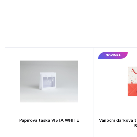
NOVINKA
Papírová taška VISTA WHITE
Vánoční dárková 
B