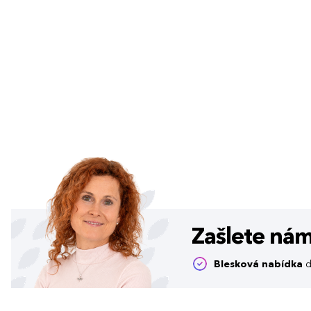
Zašlete ná
Blesková nabídka
d