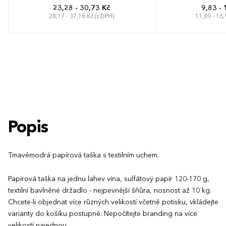
23,28 - 30,73 Kč
9,83 - 
28,17 - 37,18 Kč (s DPH)
11,89 - 16,
Popis
Tmavěmodrá papírová taška s textilním uchem.
Papírová taška na jednu lahev vína, sulfátový papír 120-170 g,
textilní bavlněné držadlo - nejpevnější šňůra, nosnost až 10 kg.
Chcete-li objednat více různých velikostí včetně potisku, vkládejte
varianty do košíku postupně. Nepočítejte branding na více
velikostí najednou.