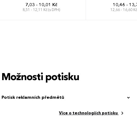
7,03 - 10,01 Kč
10,46 - 13,
8,51 - 12,11 Kč (s DPH)
12,66 - 16,60 Kč
Možnosti potisku
Potisk reklamních předmětů
Více o technologiích potisku