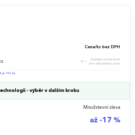
Cena/ks bez DPH
Zadejte počet kusů
ks
pro výhodnější cenu
t je 100 ks
echnologii - výběr v dalším kroku
Množstevní sleva
až -17 %