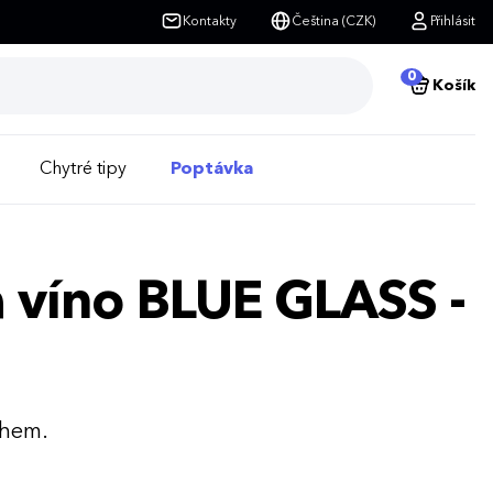
Kontakty
Čeština (CZK)
Přihlásit
0
Košík
Chytré tipy
Poptávka
a víno BLUE GLASS -
chem.