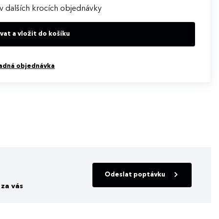
v dalších krocích objednávky
at a vložit do košíku
adná objednávka
Odeslat poptávku
za vás