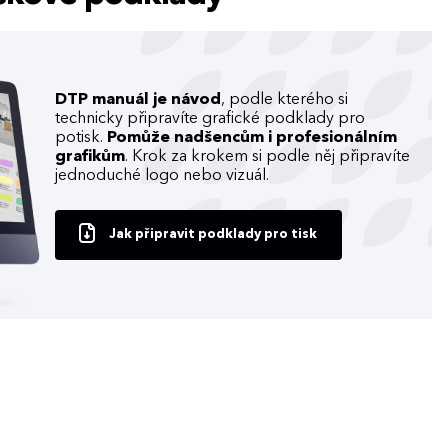
DTP manuál je návod
, podle kterého si
technicky připravíte grafické podklady pro
potisk.
Pomůže nadšencům i profesionálním
grafikům
. Krok za krokem si podle něj připravíte
jednoduché logo nebo vizuál.
Jak připravit podklady pro tisk