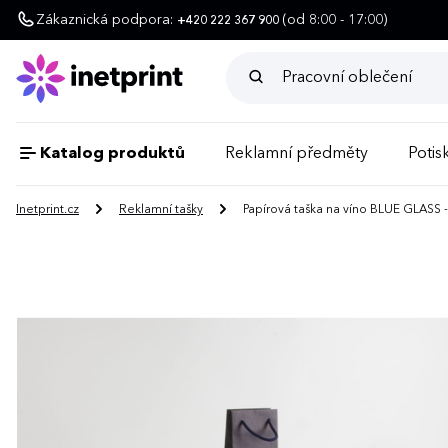
Zákaznická podpora:
(od 8:00 - 17:00)
+420 222 367 900
Katalog produktů
Reklamní předměty
Potisk
Inetprint.cz
Reklamní tašky
Papírová taška na víno BLUE GLASS -