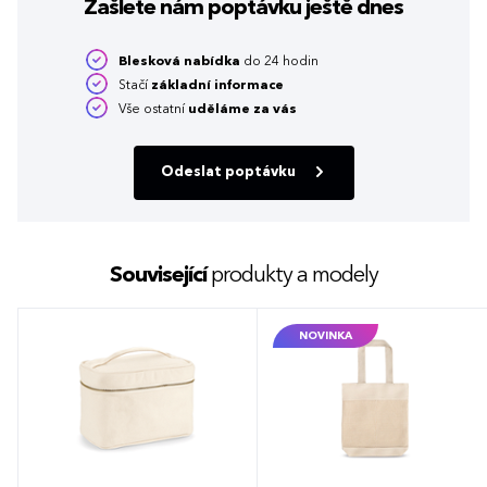
Zašlete nám poptávku
ještě dnes
Blesková nabídka
do 24 hodin
Stačí
základní informace
Vše ostatní
uděláme za vás
Odeslat poptávku
Související
produkty a modely
NOVINKA