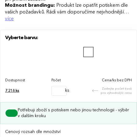
Možnost brandingu:
Produkt lze opatřit potiskem dle
vašich požadavků. Rádi vám doporučíme nejvhodnější
technologii potisku s ohledem na design i váš rozpočet.
více
Vyberte barvu:
Dostupnost
Počet
Cena/ks bez DPH
Zadejte počet kusů
ks
7 218
ks
pro výhodnější cenu
Potřebuji zboží s potiskem nebo jinou technologii - výběr
v dalším kroku
Cenový rozsah dle množství