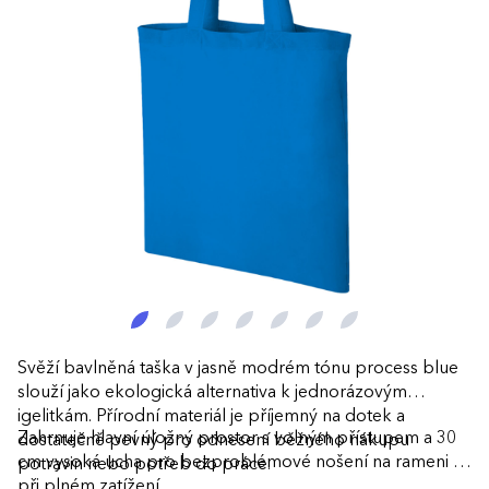
Svěží bavlněná taška v jasně modrém tónu process blue
slouží jako ekologická alternativa k jednorázovým
igelitkám. Přírodní materiál je příjemný na dotek a
Zahrnuje hlavní úložný prostor s volným přístupem a 30
dostatečně pevný pro odnesení běžného nákupu
cm vysoká ucha pro bezproblémové nošení na rameni i
potravin nebo potřeb do práce.
při plném zatížení.