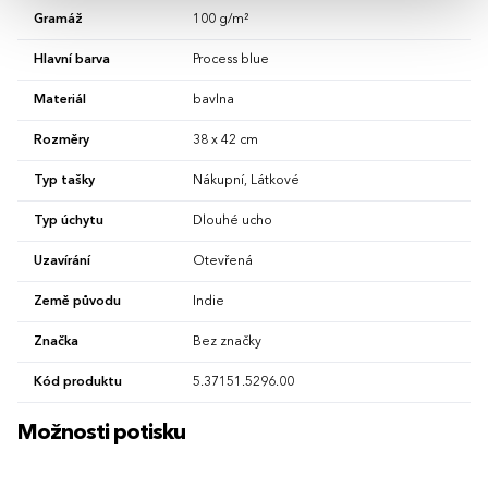
Gramáž
100 g/m²
Hlavní barva
Process blue
Materiál
bavlna
Rozměry
38 x 42 cm
Typ tašky
Nákupní, Látkové
Typ úchytu
Dlouhé ucho
Uzavírání
Otevřená
Země původu
Indie
Značka
Bez značky
Kód produktu
5.37151.5296.00
Možnosti potisku