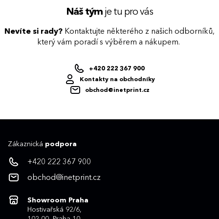
Náš tým
je tu pro vás
Nevíte si rady?
Kontaktujte některého z našich odborníků,
který vám poradí s výběrem a nákupem.
+420 222 367 900
Kontakty na obchodníky
obchod@inetprint.cz
Zákaznická
podpora
+420 222 367 900
obchod@inetprint.cz
Showroom Praha
Hostivařská 92/6,
102 00, Praha 10