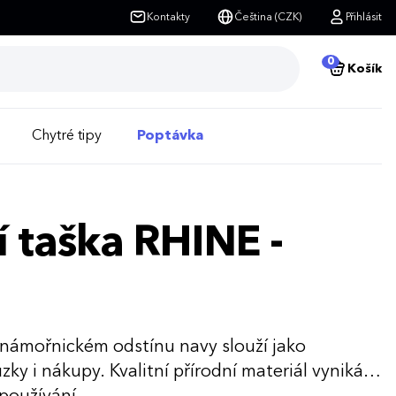
Kontakty
Čeština (CZK)
Přihlásit
0
Košík
Chytré tipy
Poptávka
 taška RHINE -
námořnickém odstínu navy slouží jako
ky i nákupy. Kvalitní přírodní materiál vyniká