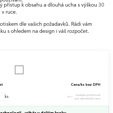
 používání.
ý přístup k obsahu a dlouhá ucha s výškou 30
 v ruce.
potiskem dle vašich požadavků. Rádi vám
ku s ohledem na design i váš rozpočet.
et
Cena/ks bez DPH
Zadejte počet kusů
ks
pro výhodnější cenu