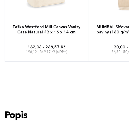
Taška Westford Mill Canvas Vanity
MUMBAI. Síťova
Case Natural 23 x 16 x 14 cm
bavlny (180 g/m²)
162,08 - 288,57 Kč
30,00 -
196,12 - 349,17 Kč (s DPH)
36,30 - 50,
Popis