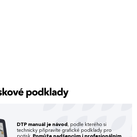
tiskové podklady
DTP manuál je návod
, podle kterého si
technicky připravíte grafické podklady pro
potisk.
Pomůže nadšencům i profesionálním