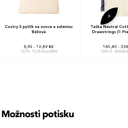
Costry S pytlík na ovoce a zeleninu
Taška Neutral Cot
Béžová
Drawstrings (5 Pi
8,92 - 12,69 Kč
165,40 - 338
10,79 - 15,35 Kč (s DPH)
200,13 - 409,86 K
16 x 25 cm
21
Možnosti potisku