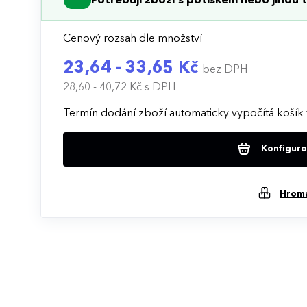
Potřebuji zboží s potiskem nebo jinou t
Cenový rozsah dle množství
23,64 - 33,65 Kč
bez DPH
28,60 - 40,72 Kč
s DPH
Termín dodání zboží automaticky vypočítá košík 
Konfigurov
Hrom