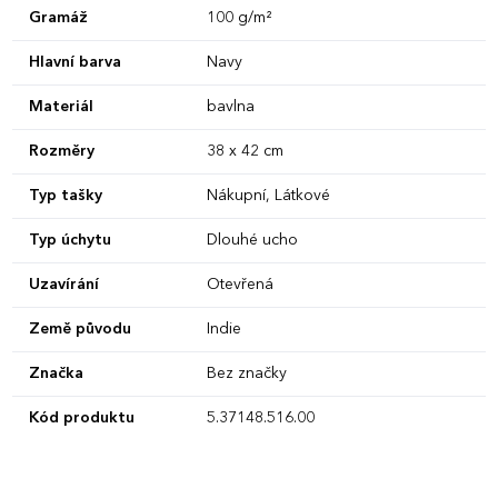
Gramáž
100 g/m²
Hlavní barva
Navy
Materiál
bavlna
Rozměry
38 x 42 cm
Typ tašky
Nákupní, Látkové
Typ úchytu
Dlouhé ucho
Uzavírání
Otevřená
Země původu
Indie
Značka
Bez značky
Kód produktu
5.37148.516.00