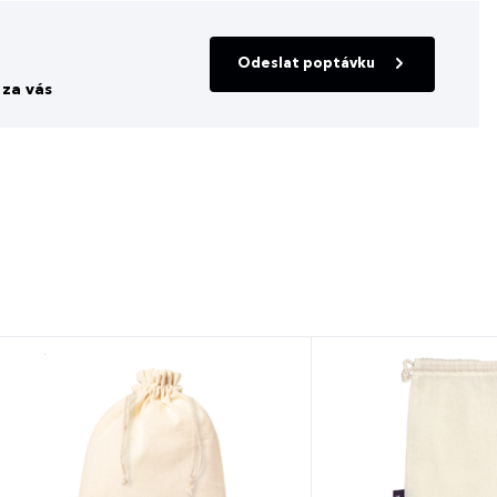
Odeslat poptávku
za vás