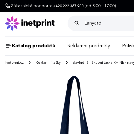
Zákaznická podpora:
(od 8:00 - 17:00)
+420 222 367 900
Katalog produktů
Reklamní předměty
Potisk
Inetprint.cz
Reklamní tašky
Bavlněná nákupní taška RHINE - nav