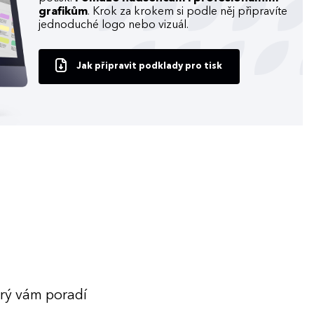
grafikům
. Krok za krokem si podle něj připravíte
jednoduché logo nebo vizuál.
Jak připravit podklady pro tisk
erý vám poradí