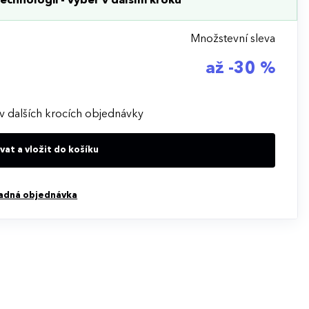
echnologii - výběr v dalším kroku
Množstevní sleva
až -30 %
v dalších krocích objednávky
at a vložit do košíku
adná objednávka