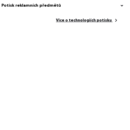
Potisk reklamních předmětů
Více o technologiích potisku