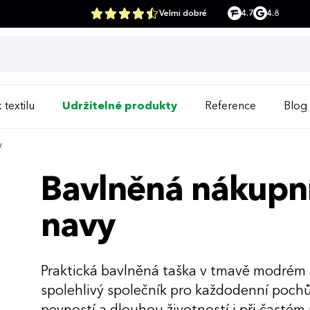
Velmi dobré
4.7
4.8
 textilu
Udržitelné produkty
Reference
Blog
y
Bavlněná nákupní
navy
Praktická bavlněná taška v tmavě modrém 
spolehlivý společník pro každodenní pochůz