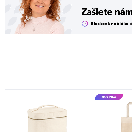
Zašlete ná
Blesková nabídka
d
NOVINKA