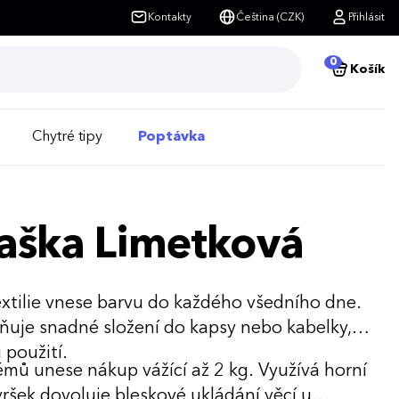
Kontakty
Čeština (CZK)
Přihlásit
0
Košík
Chytré tipy
Poptávka
taška Limetková
extilie vnese barvu do každého všedního dne.
uje snadné složení do kapsy nebo kabelky,
 použití.
lémů unese nákup vážící až 2 kg. Využívá horní
ršek dovoluje bleskové ukládání věcí u