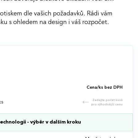
potiskem dle vašich požadavků. Rádi vám
ku s ohledem na design i váš rozpočet.
Cena/ks bez DPH
Zadejte počet kusů
ks
pro výhodnější cenu
echnologii - výběr v dalším kroku