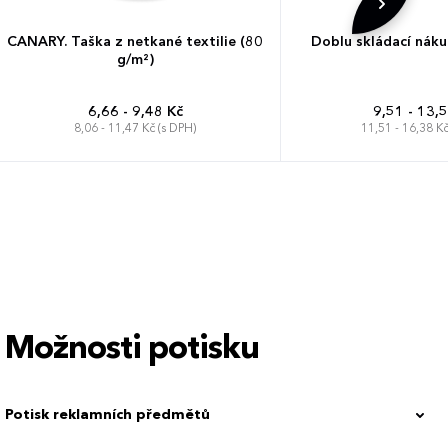
CANARY. Taška z netkané textilie (80
Doblu skládací náku
g/m²)
6,66 - 9,48 Kč
9,51 - 13,
8,06 - 11,47 Kč (s DPH)
11,51 - 16,38 Kč
Možnosti potisku
Potisk reklamních předmětů