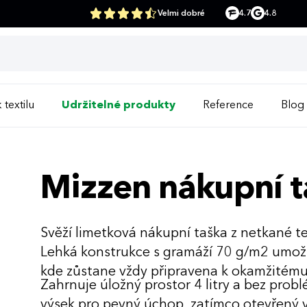
Velmi dobré
4.7
4.8
 textilu
Udržitelné produkty
Reference
Blog
Mizzen nákupní 
Svěží limetková nákupní taška z netkané t
Lehká konstrukce s gramáží 70 g/m2 umožň
kde zůstane vždy připravena k okamžitému
Zahrnuje úložný prostor 4 litry a bez prob
výsek pro pevný úchop, zatímco otevřený v