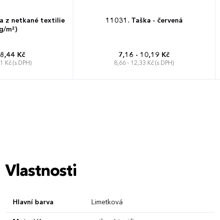
z netkané textilie
11031. Taška - červená
g/m²)
 8,44 Kč
7,16 - 10,19 Kč
21 Kč (s DPH)
8,66 - 12,33 Kč (s DPH)
Vlastnosti
Hlavní barva
Limetková