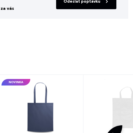
Odeslat poptávku
za vás
NOVINKA