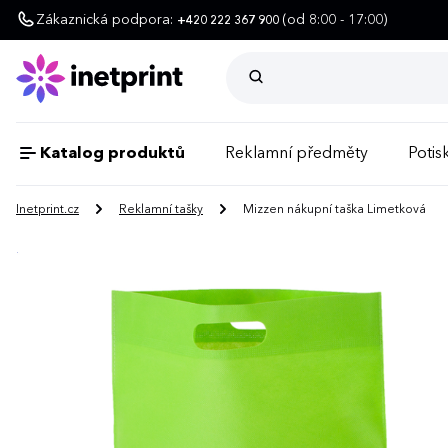
Zákaznická podpora:
(od 8:00 - 17:00)
+420 222 367 900
Katalog produktů
Reklamní předměty
Potisk
Inetprint.cz
Reklamní tašky
Mizzen nákupní taška Limetková