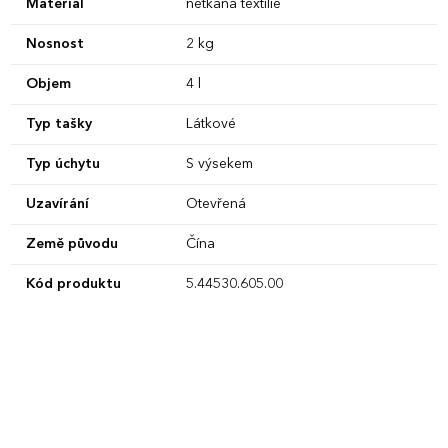
Materiál
netkaná textilie
Nosnost
2 kg
Objem
4 l
Typ tašky
Látkové
Typ úchytu
S výsekem
Uzavírání
Otevřená
Země původu
Čína
Kód produktu
5.44530.605.00