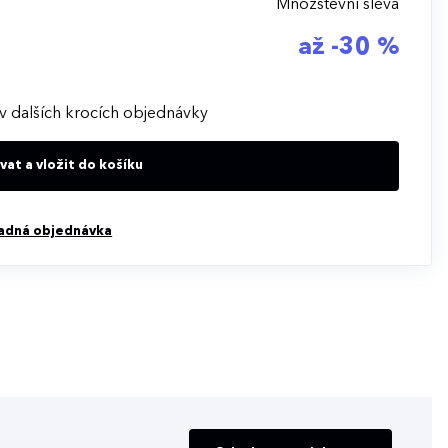
Množstevní sleva
až -30 %
v dalších krocích objednávky
at a vložit do košíku
adná objednávka