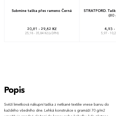
Submine taška přes rameno Černá
STRATFORD. Taška 
(80 
20,81 - 29,62 Kč
4,93 -
25,18 - 35,84 Kč (s DPH)
5,97 - 10,
Popis
Svěží limetková nákupní taška z netkané textilie vnese barvu do
každého všedního dne. Lehká konstrukce s gramáží 70 g/m2