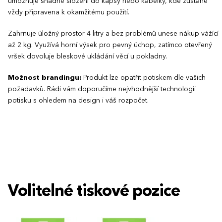
umožňuje snadné složení do kapsy nebo kabelky, kde zůstane
vždy připravena k okamžitému použití.
Zahrnuje úložný prostor 4 litry a bez problémů unese nákup vážící
až 2 kg. Využívá horní výsek pro pevný úchop, zatímco otevřený
vršek dovoluje bleskové ukládání věcí u pokladny.
Možnost brandingu:
Produkt lze opatřit potiskem dle vašich
požadavků. Rádi vám doporučíme nejvhodnější technologii
potisku s ohledem na design i váš rozpočet.
Volitelné tiskové pozice