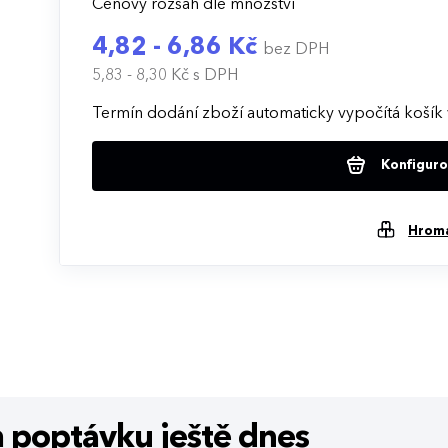
Cenový rozsah dle množství
4,82 - 6,86 Kč
bez DPH
5,83 - 8,30 Kč
s DPH
Termín dodání zboží automaticky vypočítá košík 
Konfigurov
Hrom
m poptávku
ještě dnes