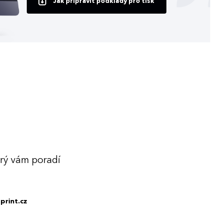
Jak připravit podklady pro tisk
erý vám poradí
print.cz