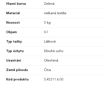
Hlavní barva
Zelená
Materiál
netkaná textilie
Nosnost
5 kg
Objem
6 l
Typ tašky
Látkové
Typ úchytu
Dlouhé ucho
Uzavírání
Otevřená
Země původu
Čína
Kód produktu
5.45211.6.00