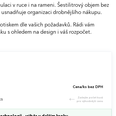
ci v ruce i na rameni. Šestilitrový objem bez
 a usnadňuje organizaci drobnějšího nákupu.
potiskem dle vašich požadavků. Rádi vám
ku s ohledem na design i váš rozpočet.
Cena/ks bez DPH
Zadejte počet kusů
ks
pro výhodnější cenu