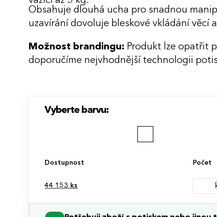
vážící až 5 kg.
Obsahuje dlouhá ucha pro snadnou manipula
uzavírání dovoluje bleskové vkládání věcí
Možnost brandingu:
Produkt lze opatřit 
doporučíme nejvhodnější technologii potis
Vyberte barvu:
Dostupnost
Počet
44 153
ks