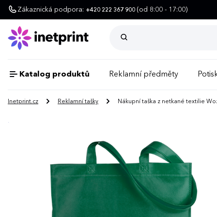
Zákaznická podpora:
(od 8:00 - 17:00)
+420 222 367 900
Katalog produktů
Reklamní předměty
Potisk
Inetprint.cz
Reklamní tašky
Nákupní taška z netkané textilie Wo