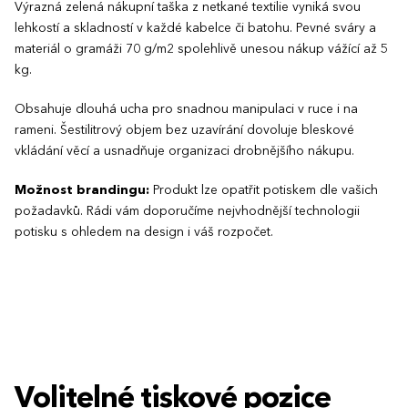
Výrazná zelená nákupní taška z netkané textilie vyniká svou
lehkostí a skladností v každé kabelce či batohu. Pevné sváry a
materiál o gramáži 70 g/m2 spolehlivě unesou nákup vážící až 5
kg.
Obsahuje dlouhá ucha pro snadnou manipulaci v ruce i na
rameni. Šestilitrový objem bez uzavírání dovoluje bleskové
vkládání věcí a usnadňuje organizaci drobnějšího nákupu.
Možnost brandingu:
Produkt lze opatřit potiskem dle vašich
požadavků. Rádi vám doporučíme nejvhodnější technologii
potisku s ohledem na design i váš rozpočet.
Volitelné tiskové pozice