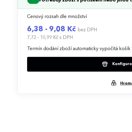
Potřebuji zboží s potiskem nebo jinou t
Cenový rozsah dle množství
6,38 - 9,08 Kč
bez DPH
7,72 - 10,99 Kč
s DPH
Termín dodání zboží automaticky vypočítá košík 
Konfigurov
Hrom