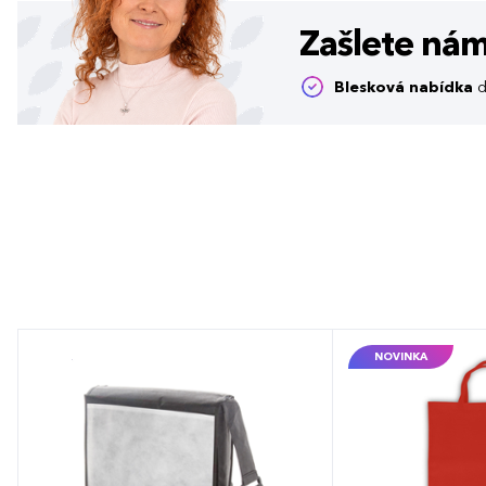
Zašlete ná
Blesková nabídka
d
NOVINKA