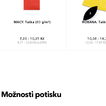
MACY. Taška (80 g/m²)
ROXANA. Taška
7,20 - 10,25 Kč
10,38 - 14,
8,71 - 12,40 Kč (s DPH)
12,56 - 17,87 Kč
Možnosti potisku