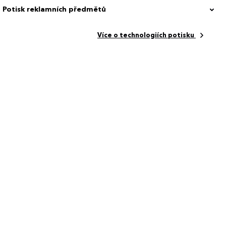
Potisk reklamních předmětů
Více o technologiích potisku