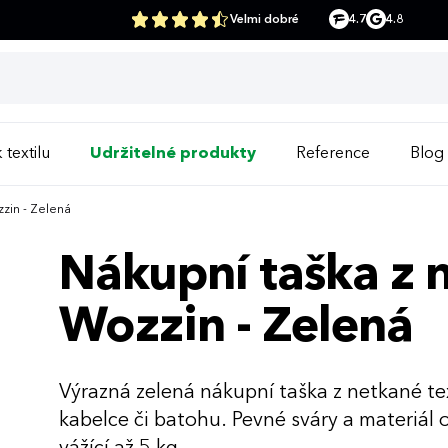
Velmi dobré
4.7
4.8
 textilu
Udržitelné produkty
Reference
Blog
zzin - Zelená
Nákupní taška z n
Wozzin - Zelená
Výrazná zelená nákupní taška z netkané tex
kabelce či batohu. Pevné sváry a materiál