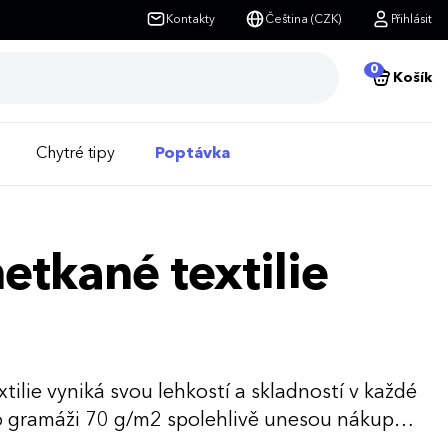
Kontakty
Čeština (CZK)
Přihlásit
0
Košík
Chytré tipy
Poptávka
etkané textilie
tilie vyniká svou lehkostí a skladností v každé
 o gramáži 70 g/m2 spolehlivě unesou nákup