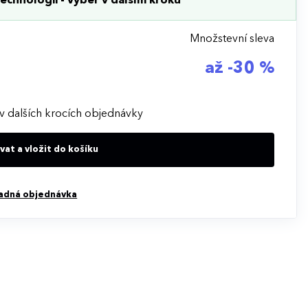
echnologii - výběr v dalším kroku
Množstevní sleva
až -30 %
v dalších krocích objednávky
at a vložit do košíku
adná objednávka