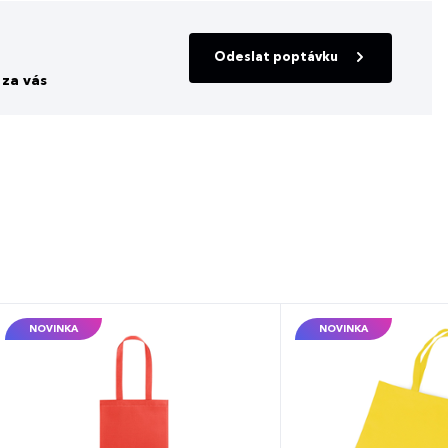
Odeslat poptávku
za vás
NOVINKA
NOVINKA