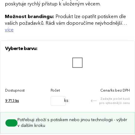
poskytuje rychlý přístup k uloženým věcem.
Možnost brandingu:
Produkt lze opatřit potiskem dle
vašich požadavků. Rádi vám doporučíme nejvhodnější
technologii potisku s ohledem na design i váš rozpočet.
více
Vyberte barvu:
Dostupnost
Počet
Cena/ks bez DPH
Zadejte počet kusů
ks
9 713
ks
pro výhodnější cenu
Potřebuji zboží s potiskem nebo jinou technologii - výběr
v dalším kroku