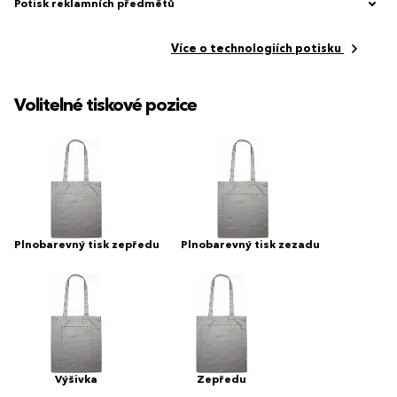
Potisk reklamních předmětů
Více o technologiích potisku
Volitelné tiskové pozice
Plnobarevný tisk zepředu
Plnobarevný tisk zezadu
Výšivka
Zepředu