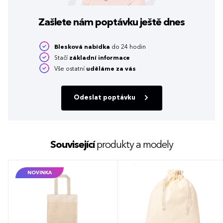
Zašlete nám poptávku
ještě dnes
Blesková nabídka
do 24 hodin
Stačí
základní informace
Vše ostatní
uděláme za vás
Odeslat poptávku
Související
produkty a modely
NOVINKA