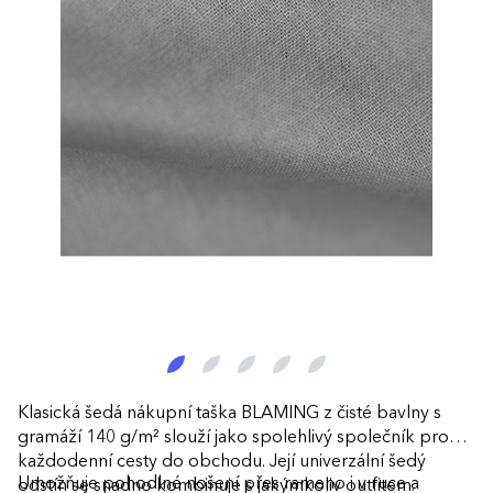
Klasická šedá nákupní taška BLAMING z čisté bavlny s
gramáží 140 g/m² slouží jako spolehlivý společník pro
každodenní cesty do obchodu. Její univerzální šedý
Umožňuje pohodlné nošení přes rameno i v ruce a
odstín se snadno kombinuje s jakýmkoliv outfitem.