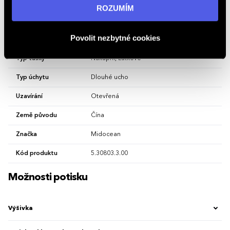
informací navštivte naši stránku
zásadách ochrany
ROZUMÍM
osobních údajů
.
Hlavní barva
Šedá
Povolit nezbytné cookies
Materiál
bavlna
Typ tašky
Nákupní, Látkové
Typ úchytu
Dlouhé ucho
Uzavírání
Otevřená
Země původu
Čína
Značka
Midocean
Kód produktu
5.30803.3.00
Možnosti potisku
Výšivka