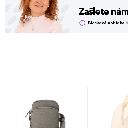
Zašlete ná
Blesková nabídka
d