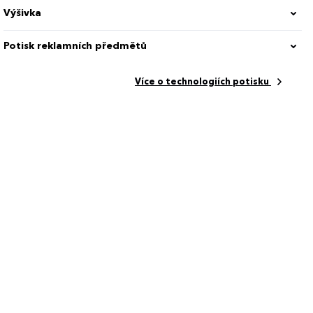
Výšivka
Potisk reklamních předmětů
Více o technologiích potisku