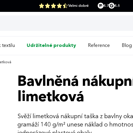
Velmi dobré
4.7
4.8
 textilu
Udržitelné produkty
Reference
Blog
metková
Bavlněná nákupní
limetková
Svěží limetková nákupní taška z bavlny oka
gramáží 140 g/m² unese náklad o hmotnos