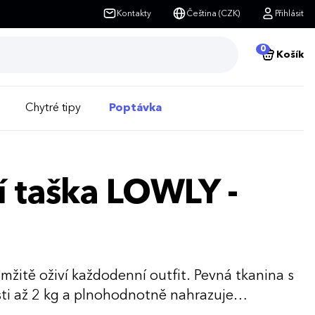
Kontakty
Čeština (CZK)
Přihlásit
0
Košík
Chytré tipy
Poptávka
 taška LOWLY -
mžitě oživí každodenní outfit. Pevná tkanina s
ti až 2 kg a plnohodnotně nahrazuje