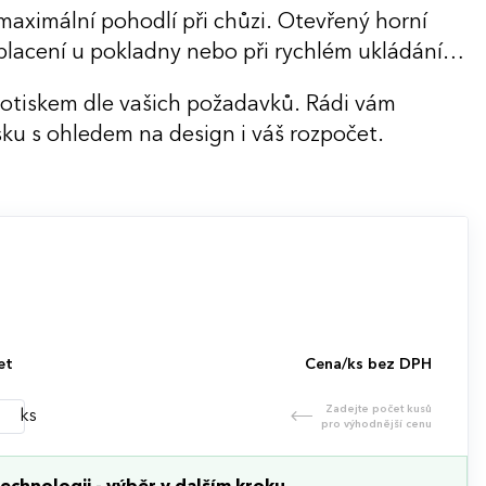
aximální pohodlí při chůzi. Otevřený horní
lacení u pokladny nebo při rychlém ukládání
potiskem dle vašich požadavků. Rádi vám
ku s ohledem na design i váš rozpočet.
et
Cena/ks bez DPH
Zadejte počet kusů
ks
pro výhodnější cenu