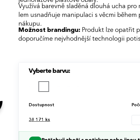
jednorázové plastové obaly.
Využívá barevně sladěná dlouhá ucha pro m
lem usnadňuje manipulaci s věcmi během p
nákupu.
Možnost brandingu:
Produkt lze opatřit 
doporučíme nejvhodnější technologii potis
Vyberte barvu:
Dostupnost
Poč
38 171
ks