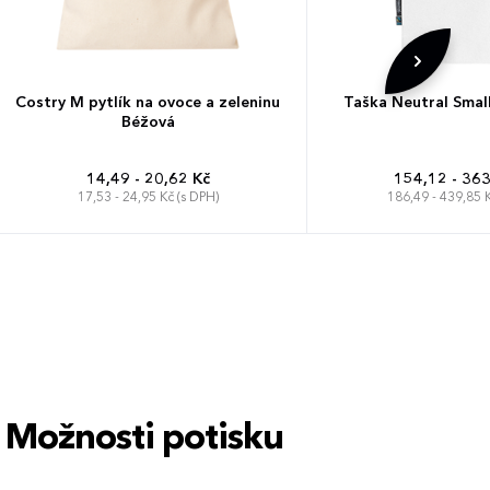
Costry M pytlík na ovoce a zeleninu
Taška Neutral Smal
Béžová
14,49 - 20,62 Kč
154,12 - 363
17,53 - 24,95 Kč (s DPH)
186,49 - 439,85 K
28 x 26 
Možnosti potisku