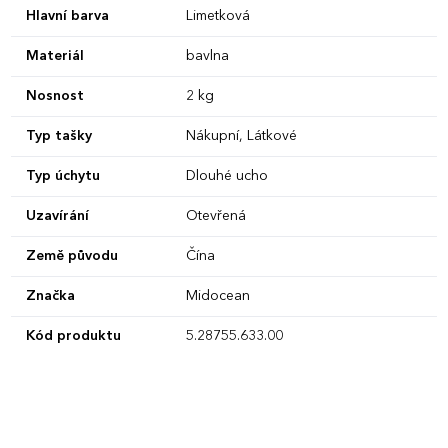
Hlavní barva
Limetková
Materiál
bavlna
Nosnost
2 kg
Typ tašky
Nákupní, Látkové
Typ úchytu
Dlouhé ucho
Uzavírání
Otevřená
Země původu
Čína
Značka
Midocean
Kód produktu
5.28755.633.00