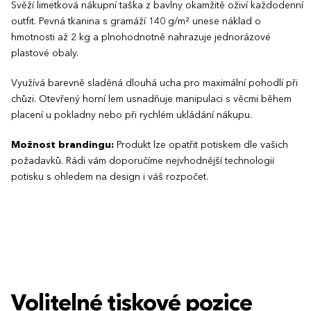
Svěží limetková nákupní taška z bavlny okamžitě oživí každodenní
outfit. Pevná tkanina s gramáží 140 g/m² unese náklad o
hmotnosti až 2 kg a plnohodnotně nahrazuje jednorázové
plastové obaly.
Využívá barevně sladěná dlouhá ucha pro maximální pohodlí při
chůzi. Otevřený horní lem usnadňuje manipulaci s věcmi během
placení u pokladny nebo při rychlém ukládání nákupu.
Možnost brandingu:
Produkt lze opatřit potiskem dle vašich
požadavků. Rádi vám doporučíme nejvhodnější technologii
potisku s ohledem na design i váš rozpočet.
Volitelné tiskové pozice