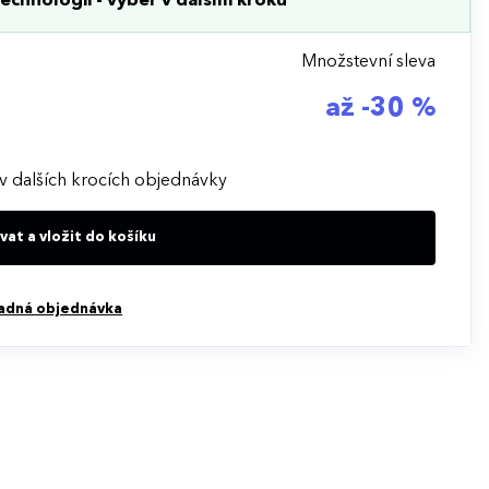
echnologii - výběr v dalším kroku
Množstevní sleva
až -30 %
v dalších krocích objednávky
at a vložit do košíku
adná objednávka