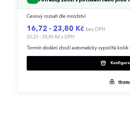
Potřebuji zboží s potiskem nebo jinou t
Cenový rozsah dle množství
16,72 - 23,80 Kč
bez DPH
20,23 - 28,80 Kč
s DPH
Termín dodání zboží automaticky vypočítá košík 
Konfigurov
Hrom