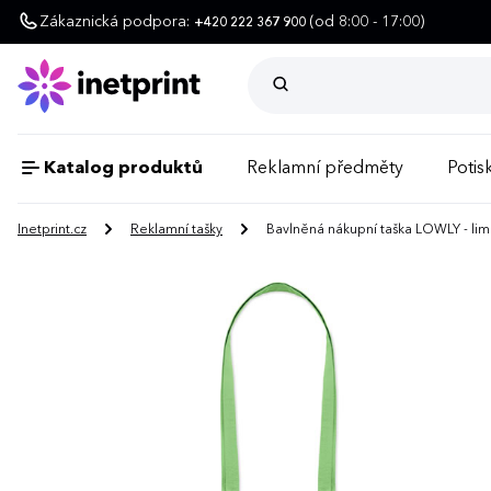
Zákaznická podpora:
(od 8:00 - 17:00)
+420 222 367 900
Katalog produktů
Reklamní předměty
Potisk
Inetprint.cz
Reklamní tašky
Bavlněná nákupní taška LOWLY - li