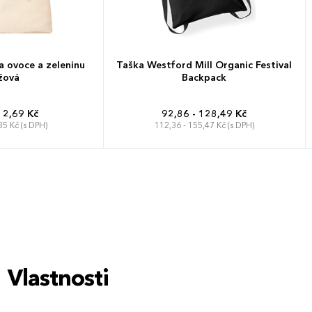
a ovoce a zeleninu
Taška Westford Mill Organic Festival
žová
Backpack
12,69 Kč
92,86 - 128,49 Kč
35 Kč (s DPH)
112,36 - 155,47 Kč (s DPH)
37 x 41 cm
Vlastnosti