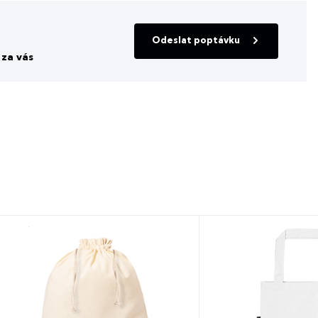
Odeslat poptávku
za vás