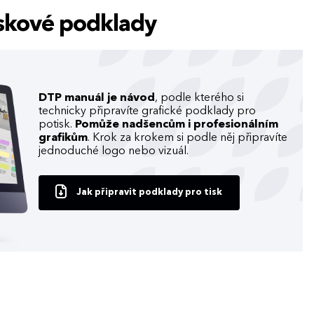
tiskové podklady
DTP manuál je návod
, podle kterého si
technicky připravíte grafické podklady pro
potisk.
Pomůže nadšencům i profesionálním
grafikům
. Krok za krokem si podle něj připravíte
jednoduché logo nebo vizuál.
Jak připravit podklady pro tisk