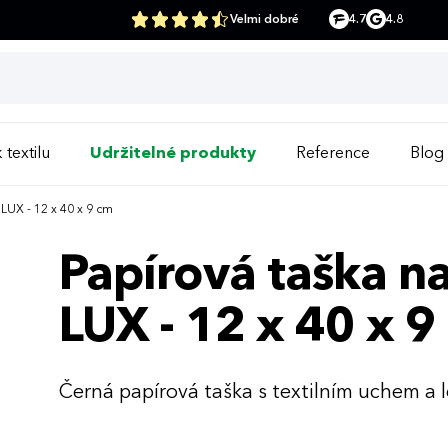
Velmi dobré
4.7
4.8
 textilu
Udržitelné produkty
Reference
Blog
LUX - 12 x 40 x 9 cm
Papírová taška 
LUX - 12 x 40 x 9
Černá papírová taška s textilním uchem a 