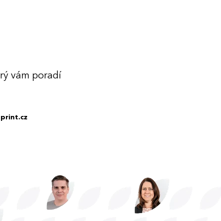
erý vám poradí
print.cz