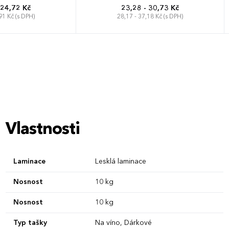
 24,72 Kč
23,28 - 30,73 Kč
91 Kč (s DPH)
28,17 - 37,18 Kč (s DPH)
Vlastnosti
Laminace
Lesklá laminace
Nosnost
10 kg
Nosnost
10 kg
Typ tašky
Na víno, Dárkové