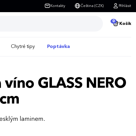
Kontakty
Čeština (CZK)
Přihlásit
0
Košík
Chytré tipy
Poptávka
na víno GLASS NERO
 cm
lesklým laminem.