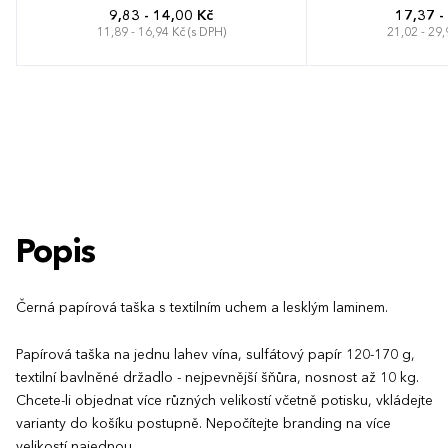
9,83 - 14,00 Kč
17,37 -
11,89 - 16,94 Kč (s DPH)
21,02 - 29,
Popis
Černá papírová taška s textilním uchem a lesklým laminem.
Papírová taška na jednu lahev vína, sulfátový papír 120-170 g,
textilní bavlněné držadlo - nejpevnější šňůra, nosnost až 10 kg.
Chcete-li objednat více různých velikostí včetně potisku, vkládejte
varianty do košíku postupně. Nepočítejte branding na více
velikostí najednou.