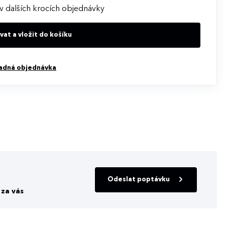
v dalších krocích objednávky
at a vložit do košíku
adná objednávka
Odeslat poptávku
za vás