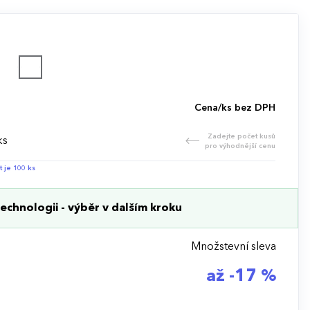
Cena/ks bez DPH
Zadejte počet kusů
ks
pro výhodnější cenu
t je 100 ks
echnologii - výběr v dalším kroku
Množstevní sleva
až -17 %