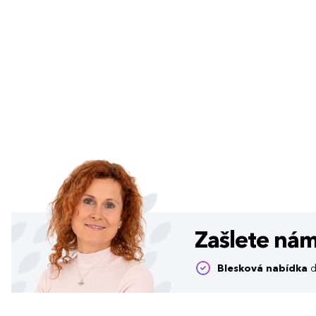
Zašlete ná
Blesková nabídka
d