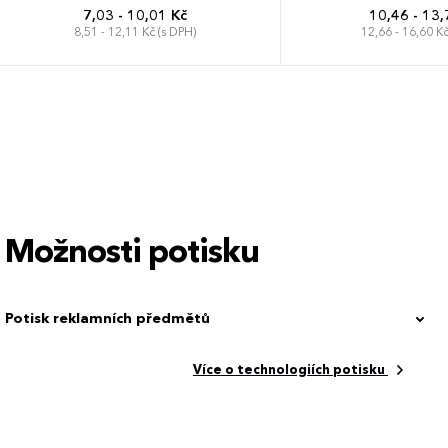
7,03 - 10,01 Kč
10,46 - 13,
8,51 - 12,11 Kč (s DPH)
12,66 - 16,60 Kč
Možnosti potisku
Potisk reklamních předmětů
Více o technologiích potisku