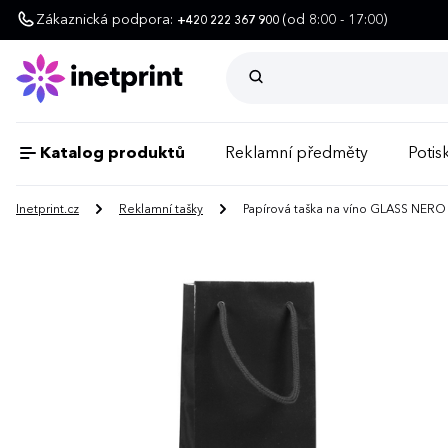
Zákaznická podpora:
(od 8:00 - 17:00)
+420 222 367 900
Katalog produktů
Reklamní předměty
Potisk
Inetprint.cz
Reklamní tašky
Papírová taška na víno GLASS NERO 