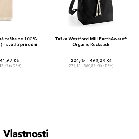
ná taška ze 100%
Taška Westford Mill EarthAware®
 - světlá přírodní
Organic Rucksack
 41,67 Kč
224,08 - 463,28 Kč
42 Kč (s DPH)
271,14 - 560,57 Kč (s DPH)
26 x 38 x 14 cm
Vlastnosti