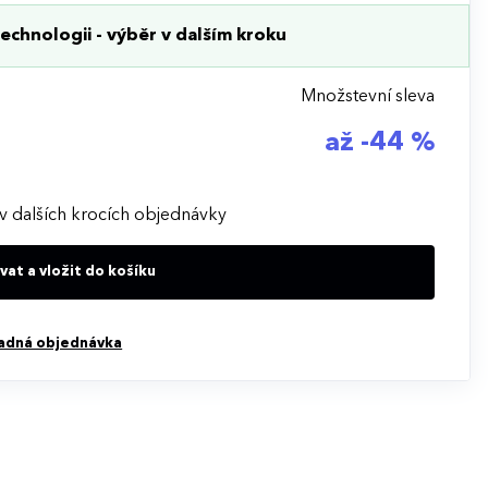
echnologii - výběr v dalším kroku
Množstevní sleva
až -44 %
v dalších krocích objednávky
at a vložit do košíku
adná objednávka