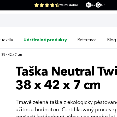
Velmi dobré
4.7
4.8
 textilu
Udržitelné produkty
Reference
Blog
 38 x 42 x 7 cm
Taška Neutral Twi
38 x 42 x 7 cm
Tmavě zelená taška z ekologicky pěstované
užitnou hodnotou. Certifikovaný proces z