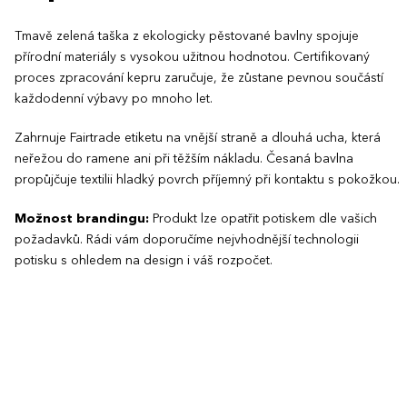
Tmavě zelená taška z ekologicky pěstované bavlny spojuje
přírodní materiály s vysokou užitnou hodnotou. Certifikovaný
proces zpracování kepru zaručuje, že zůstane pevnou součástí
každodenní výbavy po mnoho let.
Zahrnuje Fairtrade etiketu na vnější straně a dlouhá ucha, která
neřežou do ramene ani při těžším nákladu. Česaná bavlna
propůjčuje textilii hladký povrch příjemný při kontaktu s pokožkou.
Možnost brandingu:
Produkt lze opatřit potiskem dle vašich
požadavků. Rádi vám doporučíme nejvhodnější technologii
potisku s ohledem na design i váš rozpočet.