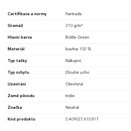
Certifikace a normy
Fairtrade
Gramáž
210 g/m²
Hlavní barva
Bottle Green
Materiál
bavlna 100 %
Typ tašky
Nákupní
Typ úchytu
Dlouhé ucho
Uzavírání
Otevřená
Země původu
Indie
Značka
Neutral
Kód produktu
5.409027.610.817