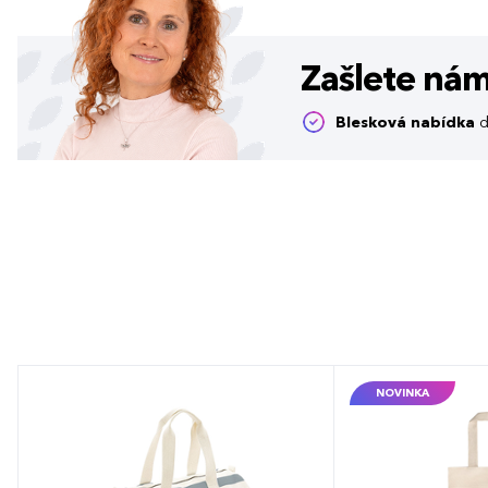
Zašlete ná
Blesková nabídka
d
NOVINKA