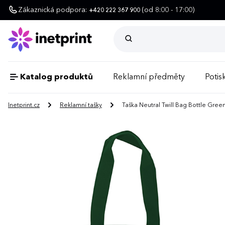
Zákaznická podpora:
(od 8:00 - 17:00)
+420 222 367 900
Katalog produktů
Reklamní předměty
Potisk
Inetprint.cz
Reklamní tašky
Taška Neutral Twill Bag Bottle Green