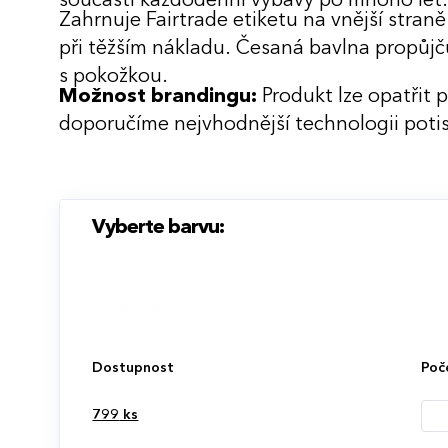
součástí každodenní výbavy po mnoho let
Zahrnuje Fairtrade etiketu na vnější stran
při těžším nákladu. Česaná bavlna propůjču
s pokožkou.
Možnost brandingu:
Produkt lze opatřit 
doporučíme nejvhodnější technologii potis
Vyberte barvu:
Dostupnost
Poč
799
ks