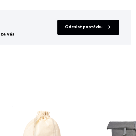
Odeslat poptávku
za vás