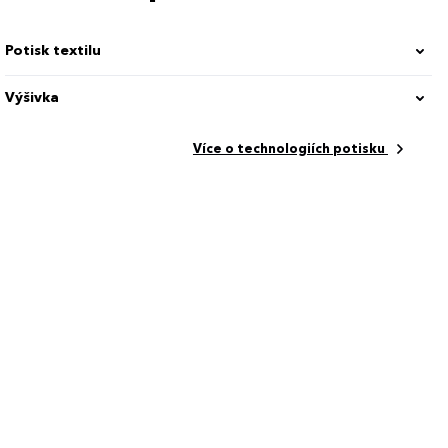
Potisk textilu
Výšivka
Více o technologiích potisku