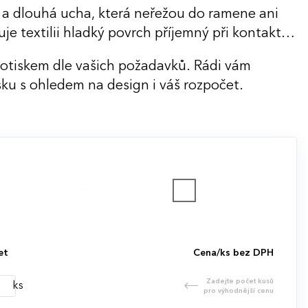
.
ě a dlouhá ucha, která neřežou do ramene ani
je textilii hladký povrch příjemný při kontaktu
potiskem dle vašich požadavků. Rádi vám
ku s ohledem na design i váš rozpočet.
et
Cena/ks bez DPH
Zadejte počet kusů
ks
pro výhodnější cenu