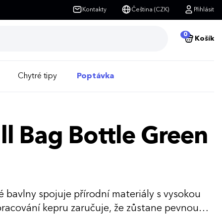
Kontakty
Čeština (CZK)
Přihlásit
0
Košík
Chytré tipy
Poptávka
ll Bag Bottle Green
 bavlny spojuje přírodní materiály s vysokou
pracování kepru zaručuje, že zůstane pevnou