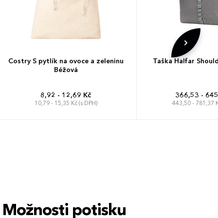
Costry S pytlík na ovoce a zeleninu
Taška Halfar Shoul
Béžová
8,92 - 12,69 Kč
366,53 - 645
10,79 - 15,35 Kč (s DPH)
443,50 - 781,37 K
Možnosti potisku