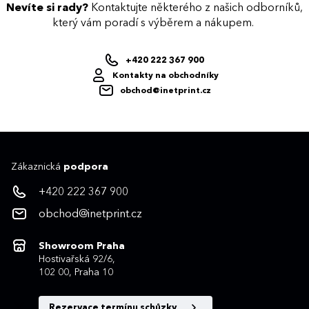
Nevíte si rady?
Kontaktujte některého z našich odborníků,
který vám poradí s výběrem a nákupem.
+420 222 367 900
Kontakty na obchodníky
obchod@inetprint.cz
Zákaznická
podpora
+420 222 367 900
obchod@inetprint.cz
Showroom Praha
Hostivařská 92/6,
102 00, Praha 10
Rezervace termínu schůzky