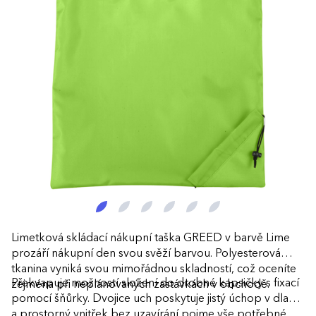
Limetková skládací nákupní taška GREED v barvě Lime
prozáří nákupní den svou svěží barvou. Polyesterová
tkanina vyniká svou mimořádnou skladností, což oceníte
Překvapuje možností složení do drobné kapsičky s fixací
zejména při neplánovaných zastávkách v obchodě.
pomocí šňůrky. Dvojice uch poskytuje jistý úchop v dlani
a prostorný vnitřek bez uzavírání pojme vše potřebné.