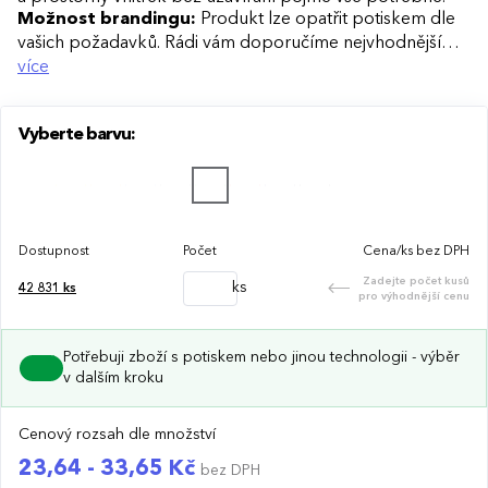
Možnost brandingu:
Produkt lze opatřit potiskem dle
vašich požadavků. Rádi vám doporučíme nejvhodnější
technologii potisku s ohledem na design i váš rozpočet.
více
Vyberte barvu:
Dostupnost
Počet
Cena/ks bez DPH
Zadejte počet kusů
ks
42 831
ks
pro výhodnější cenu
Potřebuji zboží s potiskem nebo jinou technologii - výběr
v dalším kroku
Cenový rozsah dle množství
23,64 - 33,65 Kč
bez DPH