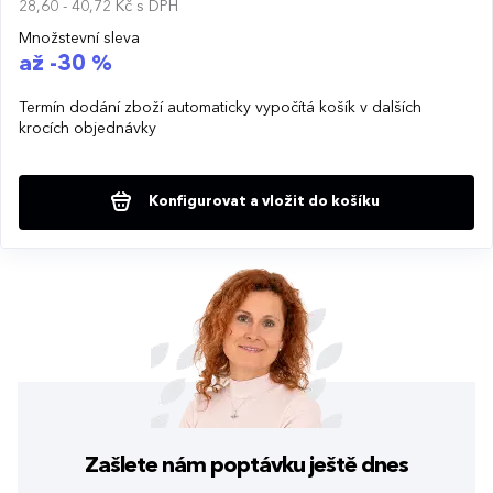
28,60 - 40,72 Kč
s DPH
Množstevní sleva
až -30 %
Termín dodání zboží automaticky vypočítá košík v dalších
krocích objednávky
Konfigurovat a vložit do košíku
Zašlete nám poptávku
ještě dnes